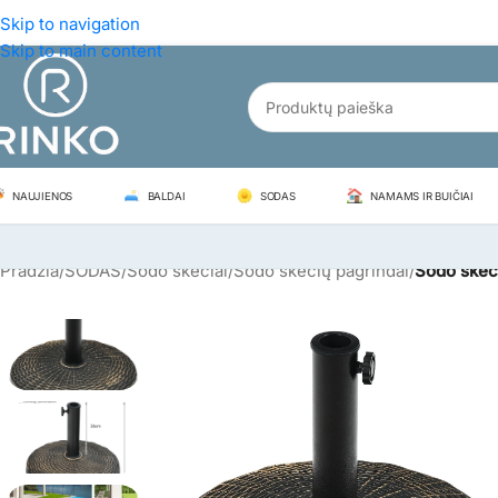
Skip to navigation
Skip to main content
NAUJIENOS
BALDAI
SODAS
NAMAMS IR BUIČIAI
Pradžia
/
SODAS
/
Sodo skėčiai
/
Sodo skėčių pagrindai
/
Sodo skėči