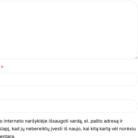
*
s
o interneto naršyklėje išsaugoti vardą, el. pašto adresą ir
lapį, kad jų nebereiktų įvesti iš naujo, kai kitą kartą vėl norėsiu
entarą.