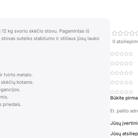
12 kg svorio skėčio stovu. Pagamintas iš
stovas suteiks stabilumo ir stiliaus jūsų lauko
0 atsiliepi
r tvirto metalo.
 skėčių kotams.
egancijos.
mis.
Būkite pirma
s priedais.
El. pašto ad
Jūsų įvertin
Jūsų atsili