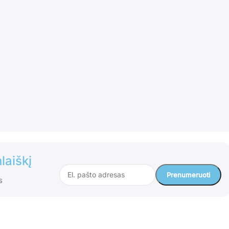
laiškį
s