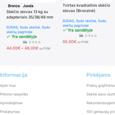
Tvirtas kvadratinis skėčio
Bronza
Juoda
stovas (Bronzinė)
Skėčio stovas 13 kg su
adapteriais 35/38/48 mm
SODAS
Sodo skėčiai
Sodo
kotams
skėčių pagrindai
SODAS
Sodo skėčiai
Sodo
Yra sandėlyje
skėčių pagrindai
Yra sandėlyje
55.00
€
su PVM
44.00
€
–
48.00
€
su PVM
Informacija
Pirkėjams
Apie mus
Prekių grąžinima
Pirkimo taisyklės
Sekite savo siun
Apmokėjimas
Rekomenduojami
Pristatymas
100 geriausių pr