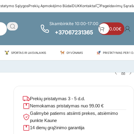
istatymo Sąlygos
Prekių Apmokėjimo Būdai
DUK
Kontaktai
Pageidavimų Sąraš
Skambinkite 10:00-17:00
0.00
€
+37067231365
SPORTAS IR LAISVALAIKIS
GYVŪNAMS
PRISTATYMAS PER 1 D.
Prekių pristatymas 3 - 5 d.d.
Nemokamas pristatymas nuo 99.00 €
Galimybė patiems atsiimti prekes, atsiėmimo
punkte Kaune
14 dienų grąžinimo garantija