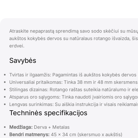
Atraskite nepaprastą sprendimą savo sodo skėčiui su mūsų 
aukštos kokybės dervos su natūralaus rotango išvaizda, šis 
erdvei.
Savybės
Tvirtas ir ilgaamžis: Pagamintas iš aukštos kokybės dervos i
Universaliai pritaikomas: Tinka 38 mm ir 48 mm skersmens
Stilingas dizainas: Rotango raštas suteikia natūralumo ir el
Atsparus oro sąlygoms: Tinka naudoti įvairiomis oro sąlygo
Lengvas surinkimas: Su aiškia instrukcija ir visais reikiamai
Techninės specifikacijos
Medžiaga:
Derva + Metalas
Bendri matmenys:
45 x 34 cm (skersmuo x aukštis)