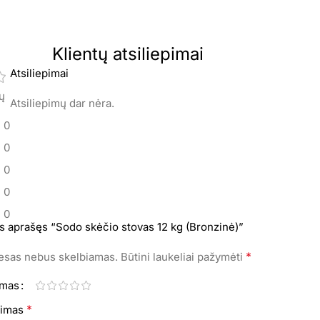
Klientų atsiliepimai
Atsiliepimai
mų
Atsiliepimų dar nėra.
0
0
0
0
0
s aprašęs “Sodo skėčio stovas 12 kg (Bronzinė)”
*
resas nebus skelbiamas.
Būtini laukeliai pažymėti
imas
*
epimas