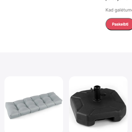
Kad galėtumė