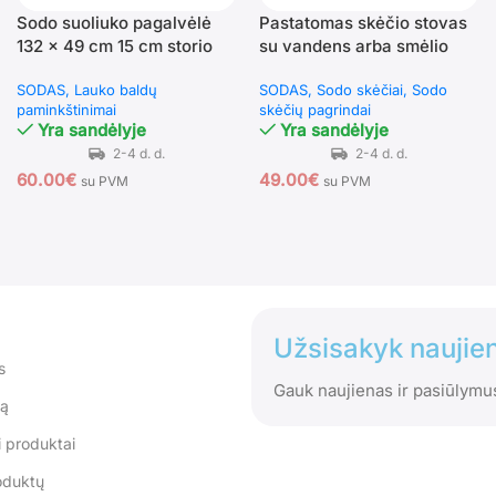
Sodo suoliuko pagalvėlė
Pastatomas skėčio stovas
132 x 49 cm 15 cm storio
su vandens arba smėlio
(Pilka)
užpildu (Juoda)
SODAS
Lauko baldų
SODAS
Sodo skėčiai
Sodo
paminkštinimai
skėčių pagrindai
Yra sandėlyje
Yra sandėlyje
60.00
€
49.00
€
su PVM
su PVM
Užsisakyk naujien
s
Gauk naujienas ir pasiūlymu
tą
 produktai
oduktų