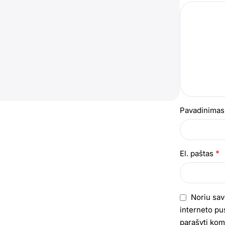
Pavadinima
*
El. paštas
Noriu sav
interneto pus
parašyti kom