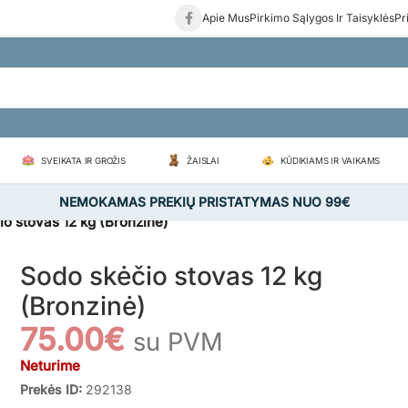
Apie Mus
Pirkimo Sąlygos Ir Taisyklės
Pr
SVEIKATA IR GROŽIS
ŽAISLAI
KŪDIKIAMS IR VAIKAMS
NEMOKAMAS PREKIŲ PRISTATYMAS NUO 99€
o stovas 12 kg (Bronzinė)
Sodo skėčio stovas 12 kg
(Bronzinė)
75.00
€
su PVM
Neturime
Prekės ID:
292138