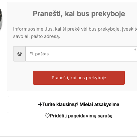
Pranešti, kai bus prekyboje
Informuosime Jus, kai ši prekė vėl bus prekyboje. Įveskit
savo el. pašto adresą.
Pranešti, kai bus prekyboje
Turite klausimų? Mielai atsakysime
Pridėti į pageidavimų sąrašą