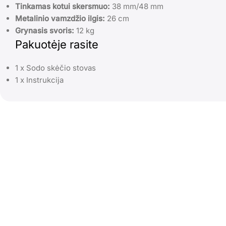
Tinkamas kotui skersmuo:
38 mm/48 mm
Metalinio vamzdžio ilgis:
26 cm
Grynasis svoris:
12 kg
Pakuotėje rasite
1 x Sodo skėčio stovas
1 x Instrukcija