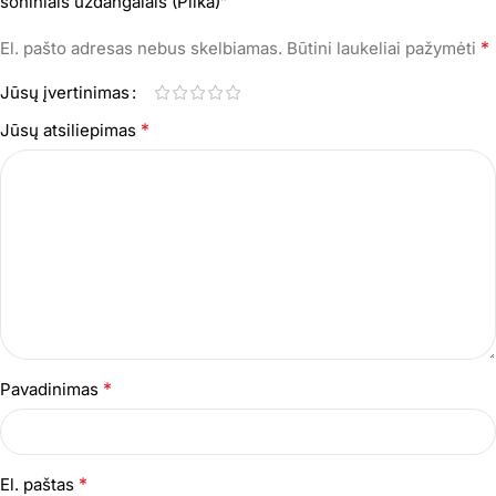
šoniniais uždangalais (Pilka)”
*
El. pašto adresas nebus skelbiamas.
Būtini laukeliai pažymėti
Jūsų įvertinimas
*
Jūsų atsiliepimas
*
Pavadinimas
*
El. paštas