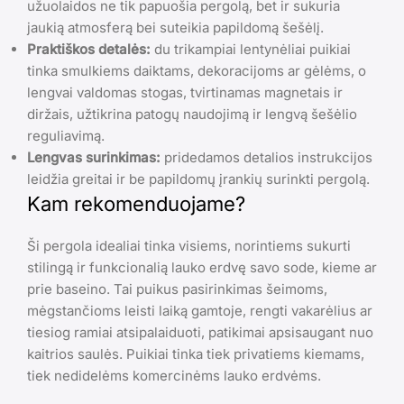
užuolaidos ne tik papuošia pergolą, bet ir sukuria
jaukią atmosferą bei suteikia papildomą šešėlį.
Praktiškos detalės:
du trikampiai lentynėliai puikiai
tinka smulkiems daiktams, dekoracijoms ar gėlėms, o
lengvai valdomas stogas, tvirtinamas magnetais ir
diržais, užtikrina patogų naudojimą ir lengvą šešėlio
reguliavimą.
Lengvas surinkimas:
pridedamos detalios instrukcijos
leidžia greitai ir be papildomų įrankių surinkti pergolą.
Kam rekomenduojame?
Ši pergola idealiai tinka visiems, norintiems sukurti
stilingą ir funkcionalią lauko erdvę savo sode, kieme ar
prie baseino. Tai puikus pasirinkimas šeimoms,
mėgstančioms leisti laiką gamtoje, rengti vakarėlius ar
tiesiog ramiai atsipalaiduoti, patikimai apsisaugant nuo
kaitrios saulės. Puikiai tinka tiek privatiems kiemams,
tiek nedidelėms komercinėms lauko erdvėms.