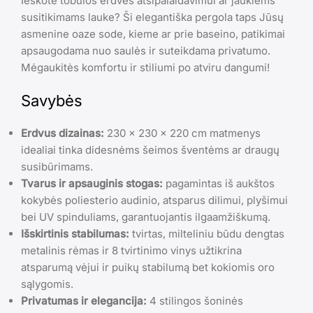
Ieškote tobulos erdvės atsipalaidavimui ar jaukiems
susitikimams lauke? Ši elegantiška pergola taps Jūsų
asmenine oaze sode, kieme ar prie baseino, patikimai
apsaugodama nuo saulės ir suteikdama privatumo.
Mėgaukitės komfortu ir stiliumi po atviru dangumi!
Savybės
Erdvus dizainas:
230 x 230 x 220 cm matmenys
idealiai tinka didesnėms šeimos šventėms ar draugų
susibūrimams.
Tvarus ir apsauginis stogas:
pagamintas iš aukštos
kokybės poliesterio audinio, atsparus dilimui, plyšimui
bei UV spinduliams, garantuojantis ilgaamžiškumą.
Išskirtinis stabilumas:
tvirtas, milteliniu būdu dengtas
metalinis rėmas ir 8 tvirtinimo vinys užtikrina
atsparumą vėjui ir puikų stabilumą bet kokiomis oro
sąlygomis.
Privatumas ir elegancija:
4 stilingos šoninės