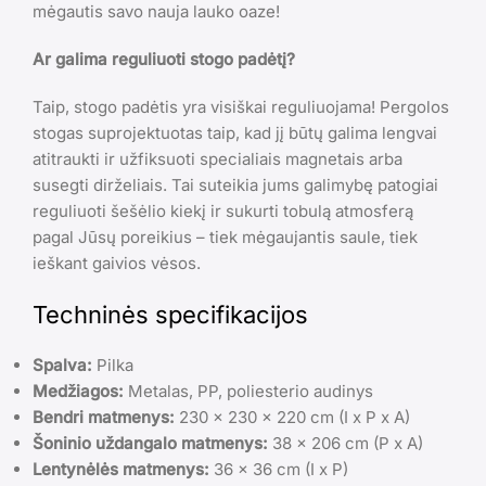
mėgautis savo nauja lauko oaze!
Ar galima reguliuoti stogo padėtį?
Taip, stogo padėtis yra visiškai reguliuojama! Pergolos
stogas suprojektuotas taip, kad jį būtų galima lengvai
atitraukti ir užfiksuoti specialiais magnetais arba
susegti dirželiais. Tai suteikia jums galimybę patogiai
reguliuoti šešėlio kiekį ir sukurti tobulą atmosferą
pagal Jūsų poreikius – tiek mėgaujantis saule, tiek
ieškant gaivios vėsos.
Techninės specifikacijos
Spalva:
Pilka
Medžiagos:
Metalas, PP, poliesterio audinys
Bendri matmenys:
230 x 230 x 220 cm (I x P x A)
Šoninio uždangalo matmenys:
38 x 206 cm (P x A)
Lentynėlės matmenys:
36 x 36 cm (I x P)