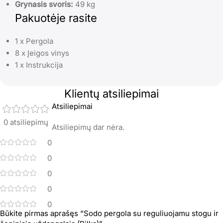
Grynasis svoris:
49 kg
Pakuotėje rasite
1 x Pergola
8 x Įeigos vinys
1 x Instrukcija
Klientų atsiliepimai
Atsiliepimai
0 atsiliepimų
Atsiliepimų dar nėra.
0
0
0
0
0
Būkite pirmas aprašęs “Sodo pergola su reguliuojamu stogu ir