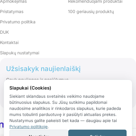
Apmokėjimas
Rekomenduojami produktai
Pristatymas
100 geriausių produktų
Privatumo politika
DUK
Kontaktai
Slapukų nustatymai
Užsisakyk naujienlaiškį
Gauk naujienas ir pasiūlymus
Slapukai (Cookies)
Siekiant sklandaus svetainės veikimo naudojame
būtinuosius slapukus. Su Jūsų sutikimu papildomai
naudosime analitikos ir rinkodaros slapukus, kurie padeda
mums tobulinti parduotuvę ir pasiūlyti aktualias prekes.
Nustatymus galite pakeisti bet kada — daugiau apie tai
Privatumo politikoje
.
© 2026 Rinko.lt