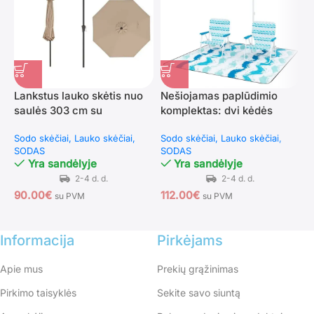
Lankstus lauko skėtis nuo
Nešiojamas paplūdimio
P
saulės 303 cm su
komplektas: dvi kėdės
3
reguliuojamu kampu (Ruda)
skėtis ir pledas (Mėlyna)
i
Sodo skėčiai
Lauko skėčiai
Sodo skėčiai
Lauko skėčiai
S
SODAS
SODAS
S
Yra sandėlyje
Yra sandėlyje
90.00
€
112.00
€
1
su PVM
su PVM
Informacija
Pirkėjams
Apie mus
Prekių grąžinimas
Pirkimo taisyklės
Sekite savo siuntą