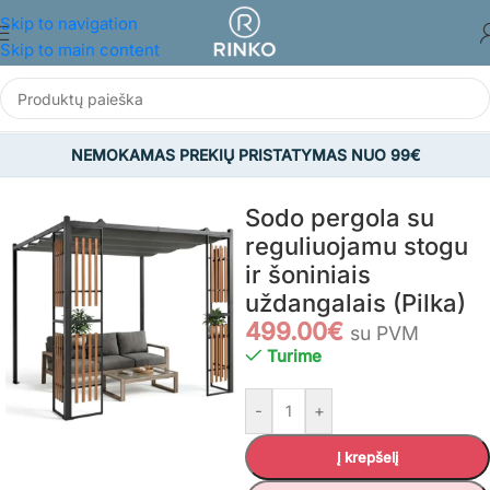
Skip to navigation
Skip to main content
NEMOKAMAS PREKIŲ PRISTATYMAS NUO 99€
Pradžia
/
SODAS
/
Sodo pavėsinės
/
Sodo pavėsinės ir paviljonai
Sodo pergola su
reguliuojamu stogu
ir šoniniais
uždangalais (Pilka)
499.00
€
su PVM
Turime
-
+
Į krepšelį