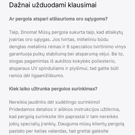
Dažnai užduodami klausimai
Ar pergola atspari atšiaurioms oro sąlygoms?
Taip, žinoma! Mūsų pergola sukurta taip, kad atlaikytų
įvairias oro sąlygas. Jos tvirtas, milteliniu būdu
dengtas metalinis rėmas ir 8 specialios tvirtinimo vinys
garantuoja puikų stabilumą bei atsparumą vėjui. Be to,
stogas pagamintas iš aukštos kokybės poliesterio,
atsparaus UV spinduliams ir plyšimui, tad galite būti
ramūs dėl ilgaamžiškumo.
Kiek laiko užtrunka pergolos surinkimas?
Nereikia jaudintis dėl sudėtingo surinkimo!
Pridedamos detalios ir aiškios instrukcijos užtikrina,
kad pergolą surinksite itin paprastai ir tam nereikės
jokių specialių įrankių. Dauguma mūsų klientų pergolą
pastato per kelias valandas, tad greitai galėsite