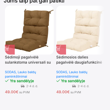
Jums taip pat gali patikti
Sėdimoji pagalvėlė
Sėdimosios dalies
sulankstoma universali su
pagalvėlė daugiafunkcinė
S
reguliuojamu atlošu (Ruda)
su reguliuojama atlošo
a
SODAS
Lauko baldų
SODAS
Lauko baldų
padėtimi (Smėlio spalvos)
k
paminkštinimai
paminkštinimai
S
Yra sandėlyje
Yra sandėlyje
s
49.00
€
49.00
€
su PVM
su PVM
4