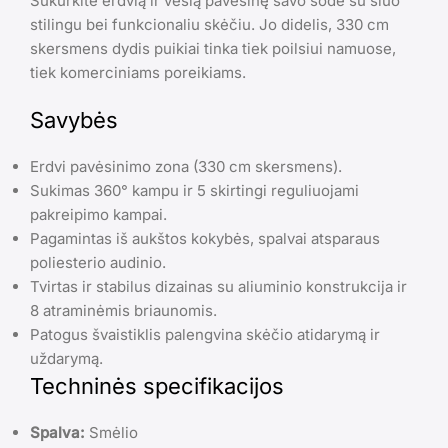
Sukurkite erdvią ir vėsią pavėsinę savo sode su šiuo
stilingu bei funkcionaliu skėčiu. Jo didelis, 330 cm
skersmens dydis puikiai tinka tiek poilsiui namuose,
tiek komerciniams poreikiams.
Savybės
Erdvi pavėsinimo zona (330 cm skersmens).
Sukimas 360° kampu ir 5 skirtingi reguliuojami
pakreipimo kampai.
Pagamintas iš aukštos kokybės, spalvai atsparaus
poliesterio audinio.
Tvirtas ir stabilus dizainas su aliuminio konstrukcija ir
8 atraminėmis briaunomis.
Patogus švaistiklis palengvina skėčio atidarymą ir
uždarymą.
Techninės specifikacijos
Spalva:
Smėlio