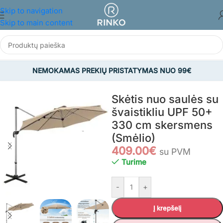
Skip to navigation
Skip to main content
NEMOKAMAS PREKIŲ PRISTATYMAS NUO 99€
Pradžia
/
SODAS
/
Sodo skėčiai
/
Lauko skėčiai
Skėtis nuo saulės su
švaistikliu UPF 50+
330 cm skersmens
(Smėlio)
409.00
€
su PVM
Turime
-
+
Į krepšelį