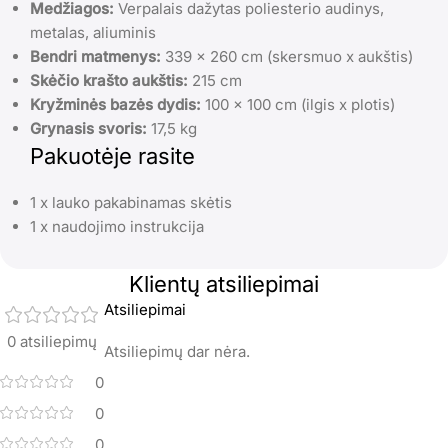
Medžiagos:
Verpalais dažytas poliesterio audinys,
metalas, aliuminis
Bendri matmenys:
339 x 260 cm (skersmuo x aukštis)
Skėčio krašto aukštis:
215 cm
Kryžminės bazės dydis:
100 x 100 cm (ilgis x plotis)
Grynasis svoris:
17,5 kg
Pakuotėje rasite
1 x lauko pakabinamas skėtis
1 x naudojimo instrukcija
Klientų atsiliepimai
Atsiliepimai
0 atsiliepimų
Atsiliepimų dar nėra.
0
0
0