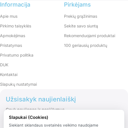
Informacija
Pirkėjams
Apie mus
Prekių grąžinimas
Pirkimo taisyklės
Sekite savo siuntą
Apmokėjimas
Rekomenduojami produktai
Pristatymas
100 geriausių produktų
Privatumo politika
DUK
Kontaktai
Slapukų nustatymai
Užsisakyk naujienlaiškį
Gauk naujienas ir pasiūlymus
Slapukai (Cookies)
Siekiant sklandaus svetainės veikimo naudojame