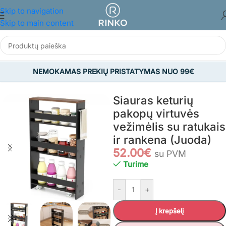
Skip to navigation
Skip to main content
NEMOKAMAS PREKIŲ PRISTATYMAS NUO 99€
/
BALDAI
/
Virtuvės ir valgomojo baldai
/
Virtuvės salos ir vežimėliai
Siauras keturių
pakopų virtuvės
vežimėlis su ratukais
ir rankena (Juoda)
52.00
€
su PVM
Turime
-
+
Į krepšelį