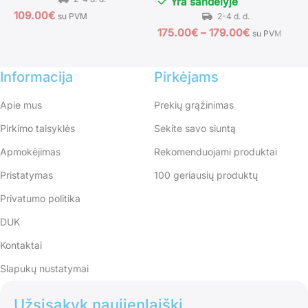
Yra sandėlyje
109.00
€
su PVM
175.00
€
–
179.00
€
1
su PVM
Informacija
Pirkėjams
Apie mus
Prekių grąžinimas
Pirkimo taisyklės
Sekite savo siuntą
Apmokėjimas
Rekomenduojami produktai
Pristatymas
100 geriausių produktų
Privatumo politika
DUK
Kontaktai
Slapukų nustatymai
Užsisakyk naujienlaiškį