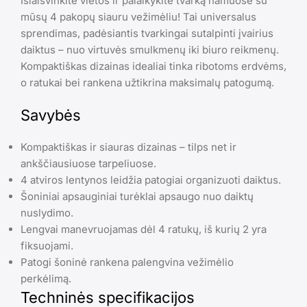
Išlaisvinkite vietos ir palaikykite tvarką namuose su
mūsų 4 pakopų siauru vežimėliu! Tai universalus
sprendimas, padėsiantis tvarkingai sutalpinti įvairius
daiktus – nuo virtuvės smulkmenų iki biuro reikmenų.
Kompaktiškas dizainas idealiai tinka ribotoms erdvėms,
o ratukai bei rankena užtikrina maksimalų patogumą.
Savybės
Kompaktiškas ir siauras dizainas – tilps net ir
ankščiausiuose tarpeliuose.
4 atviros lentynos leidžia patogiai organizuoti daiktus.
Šoniniai apsauginiai turėklai apsaugo nuo daiktų
nuslydimo.
Lengvai manevruojamas dėl 4 ratukų, iš kurių 2 yra
fiksuojami.
Patogi šoninė rankena palengvina vežimėlio
perkėlimą.
Techninės specifikacijos