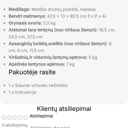
Medžiaga:
Medžio drožlių plokštė, metalas
Bendri matmenys:
47,5 x 13 x 80,5 cm (I x P x A)
Grynasis svoris:
5,5 kg
Atstumai tarp lentynų (nuo viršaus žemyn):
18,5 cm,
24,5 cm, 27,5 cm
Apsauginių turėklų aukštis (nuo viršaus žemyn):
8
cm, 8 cm, 11,5 cm
Viršutinių ir vidurinių lentynų apkrova:
5 kg
Apatinės lentynos apkrova:
7 kg
Pakuotėje rasite
1 x Siauras virtuvės vežimėlis
1 x Instrukcija
Klientų atsiliepimai
Atsiliepimai
0 atsiliepimų
Atsiliepimų dar nėra.