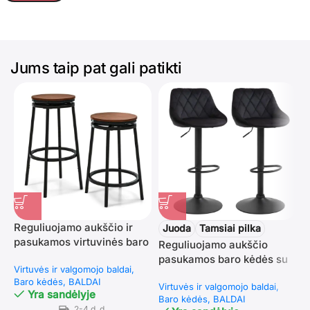
Jums taip pat gali patikti
Reguliuojamo aukščio ir
Juoda
Tamsiai pilka
pasukamos virtuvinės baro
Reguliuojamo aukščio
R
kėdės (2 vnt.) (Ruda)
pasukamos baro kėdės su
k
Virtuvės ir valgomojo baldai
aksominiu apmušalu (2
a
Baro kėdės
BALDAI
Virtuvės ir valgomojo baldai
V
vnt.)
Yra sandėlyje
Baro kėdės
BALDAI
B