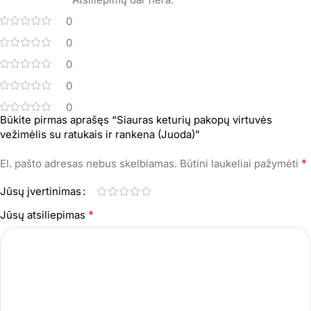
0
0
0
0
0
Būkite pirmas aprašęs “Siauras keturių pakopų virtuvės
vežimėlis su ratukais ir rankena (Juoda)”
*
El. pašto adresas nebus skelbiamas.
Būtini laukeliai pažymėti
Jūsų įvertinimas
*
Jūsų atsiliepimas