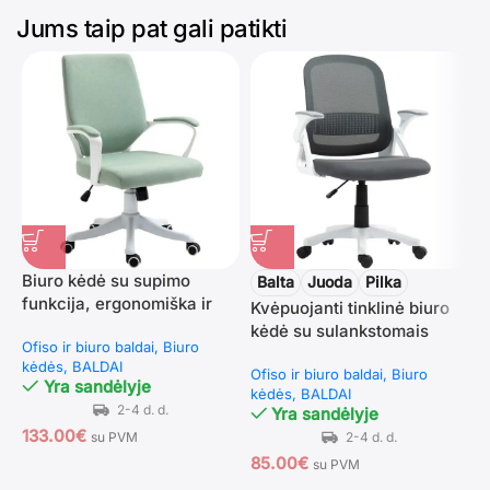
Jums taip pat gali patikti
Biuro kėdė su supimo
M
Balta
Juoda
Pilka
funkcija, ergonomiška ir
k
Kvėpuojanti tinklinė biuro
patogiai paminkštinta
e
kėdė su sulankstomais
Ofiso ir biuro baldai
Biuro
O
r
porankiais
kėdės
BALDAI
k
Ofiso ir biuro baldai
Biuro
Yra sandėlyje
kėdės
BALDAI
Yra sandėlyje
133.00
€
7
su PVM
85.00
€
su PVM