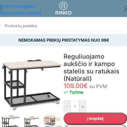
Skip to navigation
Skip to main content
NEMOKAMAS PREKIŲ PRISTATYMAS NUO 99€
džia
/
BALDAI
/
Ofiso ir biuro baldai
/
Nešiojamųjų kompiuterių stalai
Reguliuojamo
aukščio ir kampo
stalelis su ratukais
(Natūrali)
109.00
€
su PVM
Turime
-
+
Į krepšelį