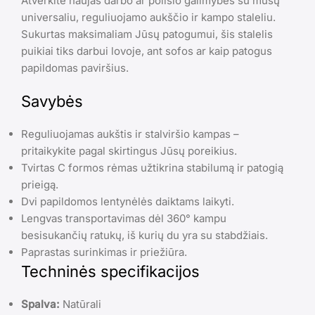
Atverkite naujas darbo ar poilsio galimybes su mūsų
universaliu, reguliuojamo aukščio ir kampo staleliu.
Sukurtas maksimaliam Jūsų patogumui, šis stalelis
puikiai tiks darbui lovoje, ant sofos ar kaip patogus
papildomas paviršius.
Savybės
Reguliuojamas aukštis ir stalviršio kampas –
pritaikykite pagal skirtingus Jūsų poreikius.
Tvirtas C formos rėmas užtikrina stabilumą ir patogią
prieigą.
Dvi papildomos lentynėlės daiktams laikyti.
Lengvas transportavimas dėl 360° kampu
besisukančių ratukų, iš kurių du yra su stabdžiais.
Paprastas surinkimas ir priežiūra.
Techninės specifikacijos
Spalva:
Natūrali