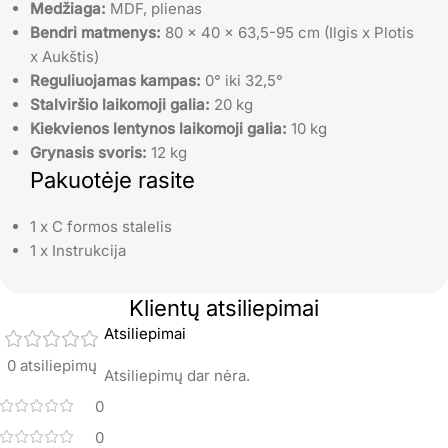
Medžiaga:
MDF, plienas
Bendri matmenys:
80 x 40 x 63,5-95 cm (Ilgis x Plotis
x Aukštis)
Reguliuojamas kampas:
0° iki 32,5°
Stalviršio laikomoji galia:
20 kg
Kiekvienos lentynos laikomoji galia:
10 kg
Grynasis svoris:
12 kg
Pakuotėje rasite
1 x C formos stalelis
1 x Instrukcija
Klientų atsiliepimai
Atsiliepimai
0 atsiliepimų
Atsiliepimų dar nėra.
0
0