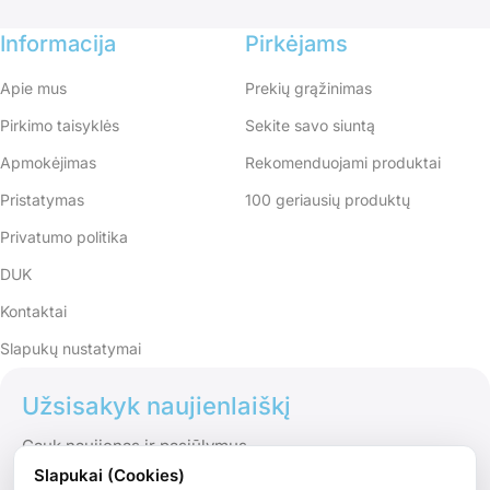
Informacija
Pirkėjams
Apie mus
Prekių grąžinimas
Pirkimo taisyklės
Sekite savo siuntą
Apmokėjimas
Rekomenduojami produktai
Pristatymas
100 geriausių produktų
Privatumo politika
DUK
Kontaktai
Slapukų nustatymai
Užsisakyk naujienlaiškį
Gauk naujienas ir pasiūlymus
Slapukai (Cookies)