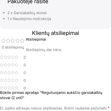
Pakuotėje rasite
2 x Garsiakalbių stovai
1 x Naudojimo instrukcija
Klientų atsiliepimai
Atsiliepimai
0 atsiliepimų
Atsiliepimų dar nėra.
0
0
0
0
0
Būkite pirmas aprašęs “Reguliuojamo aukščio garsiakalbių
stovai (2 vnt)”
*
El. pašto adresas nebus skelbiamas.
Būtini laukeliai pažymėti