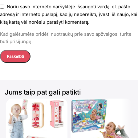
Noriu savo interneto naršyklėje išsaugoti vardą, el. pašto
adresą ir interneto puslapį, kad jų nebereiktų įvesti iš naujo, kai
kitą kartą vėl norėsiu parašyti komentarą.
Kad galėtumėte pridėti nuotraukų prie savo apžvalgos, turite
būti prisijungę.
Jums taip pat gali patikti