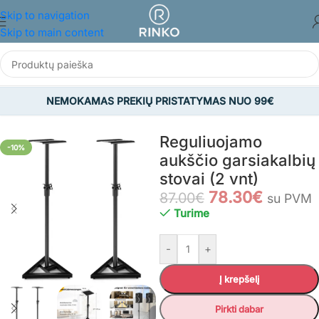
Skip to navigation
Skip to main content
NEMOKAMAS PREKIŲ PRISTATYMAS NUO 99€
Pradžia
/
NAMAMS IR BUIČIAI
/
Muzikos instrumentai
Reguliuojamo
-10%
aukščio garsiakalbių
stovai (2 vnt)
78.30
€
87.00
€
su PVM
Turime
-
+
Į krepšelį
Pirkti dabar