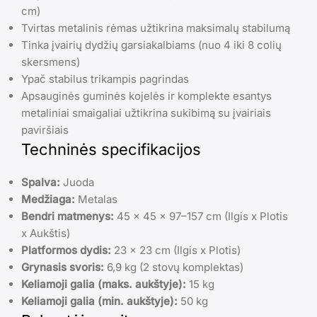
cm)
Tvirtas metalinis rėmas užtikrina maksimalų stabilumą
Tinka įvairių dydžių garsiakalbiams (nuo 4 iki 8 colių
skersmens)
Ypač stabilus trikampis pagrindas
Apsauginės guminės kojelės ir komplekte esantys
metaliniai smaigaliai užtikrina sukibimą su įvairiais
paviršiais
Techninės specifikacijos
Spalva:
Juoda
Medžiaga:
Metalas
Bendri matmenys:
45 x 45 x 97–157 cm (Ilgis x Plotis
x Aukštis)
Platformos dydis:
23 x 23 cm (Ilgis x Plotis)
Grynasis svoris:
6,9 kg (2 stovų komplektas)
Keliamoji galia (maks. aukštyje):
15 kg
Keliamoji galia (min. aukštyje):
50 kg