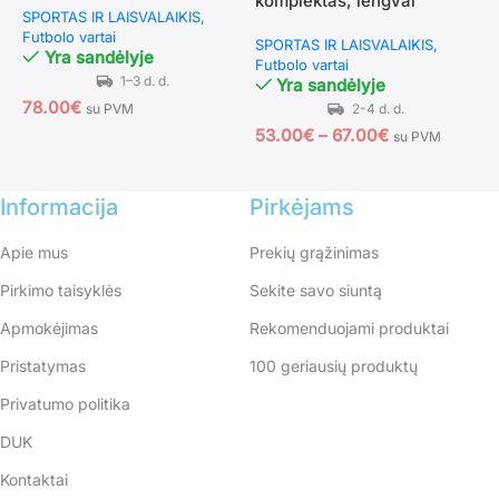
komplektas, lengvai
k
SPORTAS IR LAISVALAIKIS
surenkamas, su
f
Futbolo vartai
SPORTAS IR LAISVALAIKIS
S
transportavimo krepšiu,
Yra sandėlyje
Futbolo vartai
F
183x90x90 cm
Yra sandėlyje
78.00
€
su PVM
53.00
€
–
67.00
€
6
su PVM
Informacija
Pirkėjams
Apie mus
Prekių grąžinimas
Pirkimo taisyklės
Sekite savo siuntą
Apmokėjimas
Rekomenduojami produktai
Pristatymas
100 geriausių produktų
Privatumo politika
DUK
Kontaktai