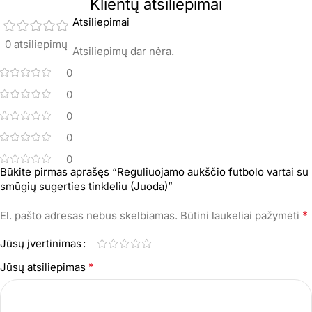
Klientų atsiliepimai
Atsiliepimai
0 atsiliepimų
Atsiliepimų dar nėra.
0
0
0
0
0
Būkite pirmas aprašęs “Reguliuojamo aukščio futbolo vartai su
smūgių sugerties tinkleliu (Juoda)”
*
El. pašto adresas nebus skelbiamas.
Būtini laukeliai pažymėti
Jūsų įvertinimas
*
Jūsų atsiliepimas