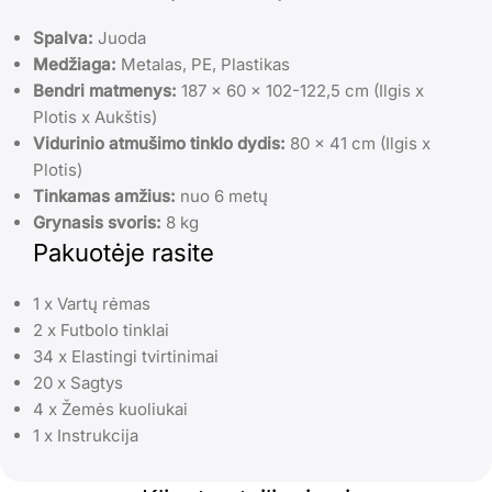
Spalva:
Juoda
Medžiaga:
Metalas, PE, Plastikas
Bendri matmenys:
187 x 60 x 102-122,5 cm (Ilgis x
Plotis x Aukštis)
Vidurinio atmušimo tinklo dydis:
80 x 41 cm (Ilgis x
Plotis)
Tinkamas amžius:
nuo 6 metų
Grynasis svoris:
8 kg
Pakuotėje rasite
1 x Vartų rėmas
2 x Futbolo tinklai
34 x Elastingi tvirtinimai
20 x Sagtys
4 x Žemės kuoliukai
1 x Instrukcija