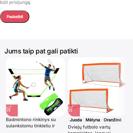
būti prisijungę.
Jums taip pat gali patikti
Badmintono rinkinys su
Juoda
Mėlyna
Oranžinė
sulankstomu tinkleliu ir
Dviejų futbolo vartų
S
lagaminu 300×156 cm