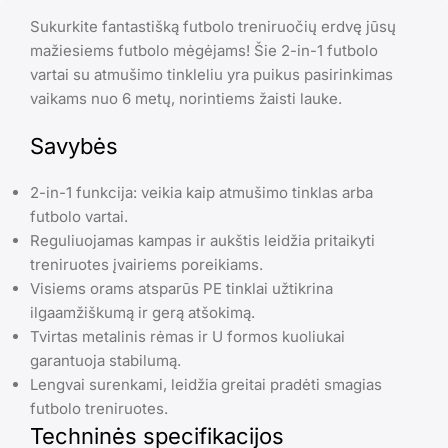
Sukurkite fantastišką futbolo treniruočių erdvę jūsų
mažiesiems futbolo mėgėjams! Šie 2-in-1 futbolo
vartai su atmušimo tinkleliu yra puikus pasirinkimas
vaikams nuo 6 metų, norintiems žaisti lauke.
Savybės
2-in-1 funkcija: veikia kaip atmušimo tinklas arba
futbolo vartai.
Reguliuojamas kampas ir aukštis leidžia pritaikyti
treniruotes įvairiems poreikiams.
Visiems orams atsparūs PE tinklai užtikrina
ilgaamžiškumą ir gerą atšokimą.
Tvirtas metalinis rėmas ir U formos kuoliukai
garantuoja stabilumą.
Lengvai surenkami, leidžia greitai pradėti smagias
futbolo treniruotes.
Techninės specifikacijos