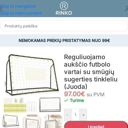
Skip to navigation
Skip to main content
NEMOKAMAS PREKIŲ PRISTATYMAS NUO 99€
Pradžia
/
SPORTAS IR LAISVALAIKIS
/
Futbolo vartai
Reguliuojamo
aukščio futbolo
vartai su smūgių
sugerties tinkleliu
(Juoda)
97.00
€
su PVM
Turime
-
+
Į krepšelį