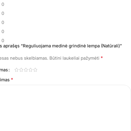
0
0
0
0
0
s aprašęs “Reguliuojama medinė grindinė lempa (Natūrali)”
*
resas nebus skelbiamas.
Būtini laukeliai pažymėti
imas
*
epimas