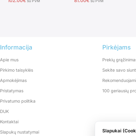
102.00
€
81.00
€
su PVM
su PVM
Informacija
Pirkėjams
Apie mus
Prekių grąžinima
Pirkimo taisyklės
Sekite savo siun
Apmokėjimas
Rekomenduojami
Pristatymas
100 geriausių pr
Privatumo politika
DUK
Kontaktai
Slapukai (Cook
Slapukų nustatymai