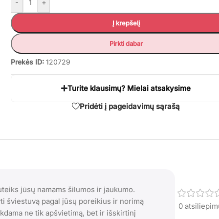
-
+
Į krepšelį
Pirkti dabar
Prekės ID:
120729
Turite klausimų? Mielai atsakysime
Pridėti į pageidavimų sąrašą
suteiks jūsų namams šilumos ir jaukumo.
yti šviestuvą pagal jūsų poreikius ir norimą
0 atsiliepi
kdama ne tik apšvietimą, bet ir išskirtinį