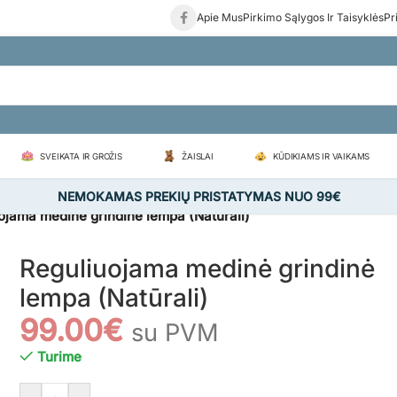
Apie Mus
Pirkimo Sąlygos Ir Taisyklės
Pr
SVEIKATA IR GROŽIS
ŽAISLAI
KŪDIKIAMS IR VAIKAMS
NEMOKAMAS PREKIŲ PRISTATYMAS NUO 99€
ojama medinė grindinė lempa (Natūrali)
Reguliuojama medinė grindinė
lempa (Natūrali)
99.00
€
su PVM
Turime