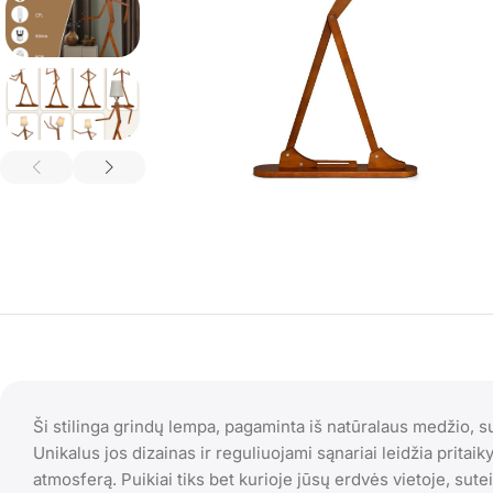
Ši stilinga grindų lempa, pagaminta iš natūralaus medžio, 
Unikalus jos dizainas ir reguliuojami sąnariai leidžia pritaik
atmosferą. Puikiai tiks bet kurioje jūsų erdvės vietoje, sutei