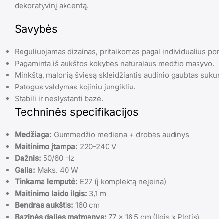
dekoratyvinį akcentą.
Savybės
Reguliuojamas dizainas, pritaikomas pagal individualius por
Pagaminta iš aukštos kokybės natūralaus medžio masyvo.
Minkštą, malonią šviesą skleidžiantis audinio gaubtas sukur
Patogus valdymas kojiniu jungikliu.
Stabili ir neslystanti bazė.
Techninės specifikacijos
Medžiaga:
Gummedžio mediena + drobės audinys
Maitinimo įtampa:
220-240 V
Dažnis:
50/60 Hz
Galia:
Maks. 40 W
Tinkama lemputė:
E27 (į komplektą neįeina)
Maitinimo laido ilgis:
3,1 m
Bendras aukštis:
160 cm
Bazinės dalies matmenys:
77 x 16,5 cm (Ilgis x Plotis)