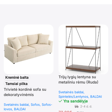
Trijų lygių lentyna su
Kreminė balta
metaliniu rėmu (Ruda)
Tamsiai pilka
Trivietė kordinė sofa su
Svetainės baldai
dekoratyvinėmis
Spintelės/Lentynos
BALDAI
pagalvėlėmis
Yra sandėlyje
Svetainės baldai
Sofos
Sofos-
lovos
BALDAI