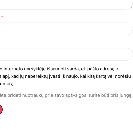
*
s
o interneto naršyklėje išsaugoti vardą, el. pašto adresą ir
lapį, kad jų nebereiktų įvesti iš naujo, kai kitą kartą vėl norėsiu
entarą.
te pridėti nuotraukų prie savo apžvalgos, turite būti prisijungę.