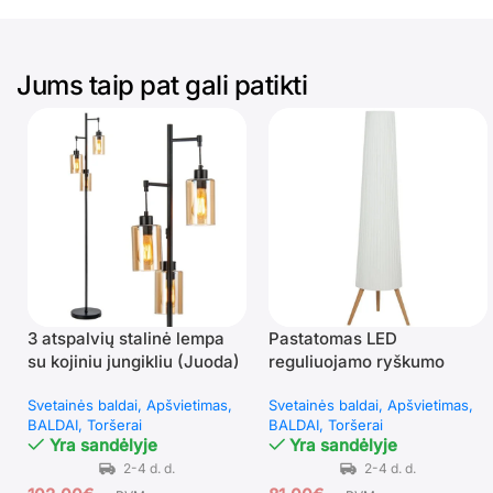
Jums taip pat gali patikti
3 atspalvių stalinė lempa
Pastatomas LED
su kojiniu jungikliu (Juoda)
reguliuojamo ryškumo
šviestuvas su mediniu
Svetainės baldai
Apšvietimas
Svetainės baldai
Apšvietimas
trikoju ir medžiaginiu
BALDAI
Toršerai
BALDAI
Toršerai
gaubtu
Yra sandėlyje
Yra sandėlyje