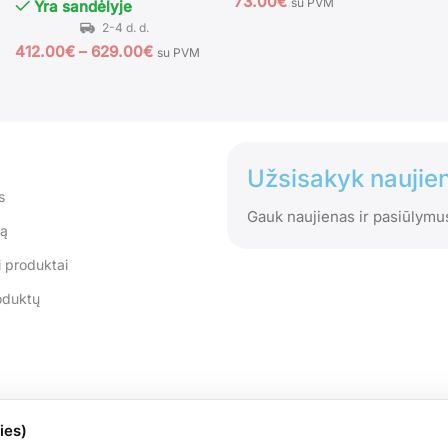
73.00
€
su PVM
Yra sandėlyje
412.00
€
–
629.00
€
su PVM
Užsisakyk naujien
s
Gauk naujienas ir pasiūlymu
tą
 produktai
oduktų
ies)