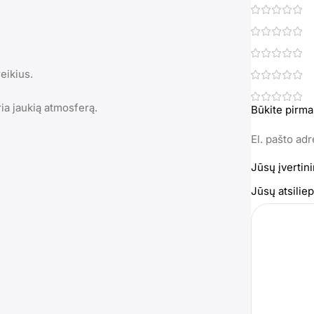
eikius.
ia jaukią atmosferą.
Būkite pirma
El. pašto ad
Jūsų įvertin
Jūsų atsili