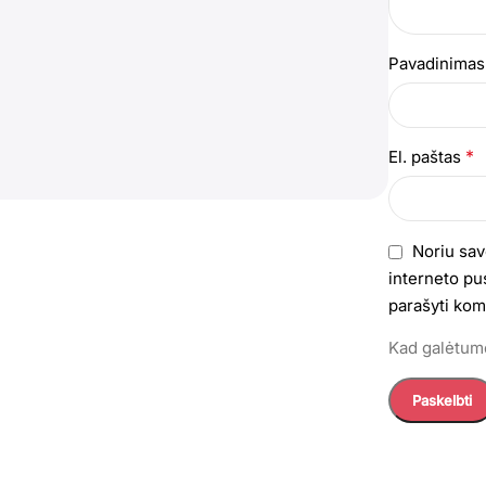
Pavadinima
*
El. paštas
Noriu sav
interneto pus
parašyti kom
Kad galėtumė