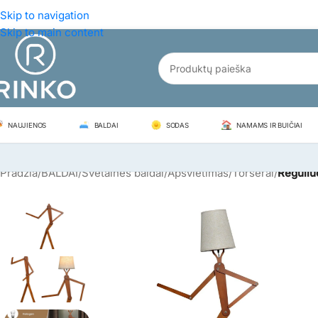
Skip to navigation
Skip to main content
NAUJIENOS
BALDAI
SODAS
NAMAMS IR BUIČIAI
Pradžia
/
BALDAI
/
Svetainės baldai
/
Apšvietimas
/
Toršerai
/
Reguliu