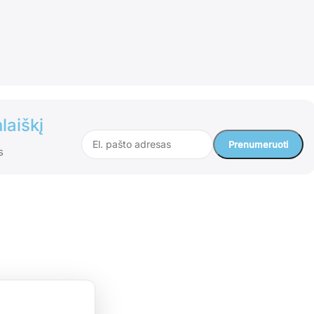
laiškį
s