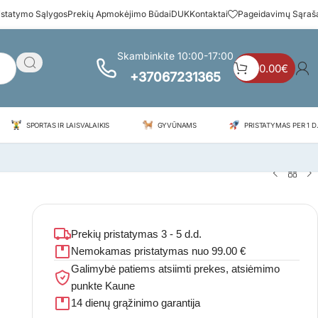
istatymo Sąlygos
Prekių Apmokėjimo Būdai
DUK
Kontaktai
Pageidavimų Sąraš
Skambinkite 10:00-17:00
0.00
€
+37067231365
SPORTAS IR LAISVALAIKIS
GYVŪNAMS
PRISTATYMAS PER 1 D.
Prekių pristatymas 3 - 5 d.d.
Nemokamas pristatymas nuo 99.00 €
Galimybė patiems atsiimti prekes, atsiėmimo
punkte Kaune
14 dienų grąžinimo garantija