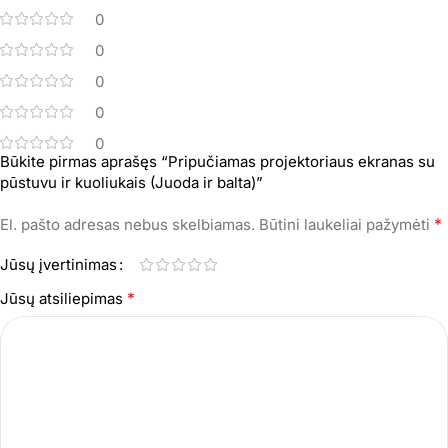
0
0
0
0
0
Būkite pirmas aprašęs “Pripučiamas projektoriaus ekranas su
pūstuvu ir kuoliukais (Juoda ir balta)”
*
El. pašto adresas nebus skelbiamas.
Būtini laukeliai pažymėti
Jūsų įvertinimas
*
Jūsų atsiliepimas