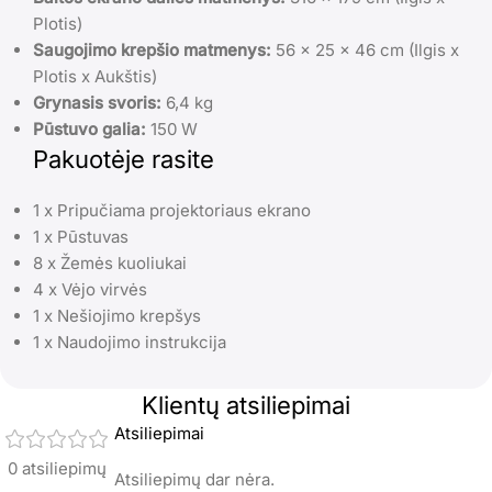
Plotis)
Saugojimo krepšio matmenys:
56 x 25 x 46 cm (Ilgis x
Plotis x Aukštis)
Grynasis svoris:
6,4 kg
Pūstuvo galia:
150 W
Pakuotėje rasite
1 x Pripučiama projektoriaus ekrano
1 x Pūstuvas
8 x Žemės kuoliukai
4 x Vėjo virvės
1 x Nešiojimo krepšys
1 x Naudojimo instrukcija
Klientų atsiliepimai
Atsiliepimai
0 atsiliepimų
Atsiliepimų dar nėra.