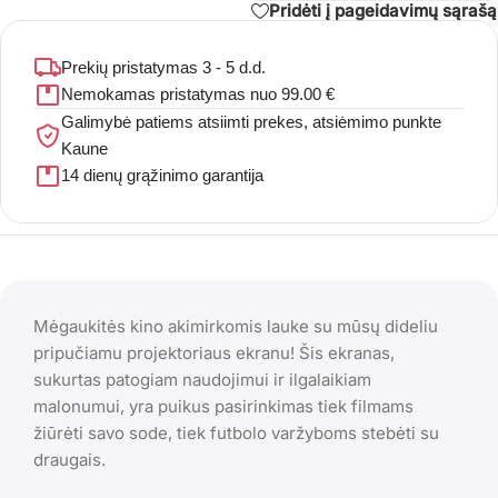
Pridėti į pageidavimų sąrašą
Prekių pristatymas 3 - 5 d.d.
Nemokamas pristatymas nuo 99.00 €
Galimybė patiems atsiimti prekes, atsiėmimo punkte
Kaune
14 dienų grąžinimo garantija
Mėgaukitės kino akimirkomis lauke su mūsų dideliu
pripučiamu projektoriaus ekranu! Šis ekranas,
sukurtas patogiam naudojimui ir ilgalaikiam
malonumui, yra puikus pasirinkimas tiek filmams
žiūrėti savo sode, tiek futbolo varžyboms stebėti su
draugais.