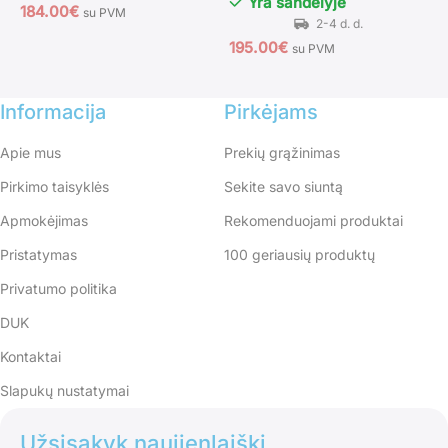
Yra sandėlyje
184.00
€
1
su PVM
195.00
€
su PVM
Informacija
Pirkėjams
Apie mus
Prekių grąžinimas
Pirkimo taisyklės
Sekite savo siuntą
Apmokėjimas
Rekomenduojami produktai
Pristatymas
100 geriausių produktų
Privatumo politika
DUK
Kontaktai
Slapukų nustatymai
Užsisakyk naujienlaiškį