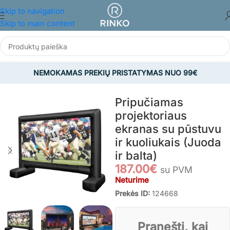
Skip to navigation
Skip to main content
NEMOKAMAS PREKIŲ PRISTATYMAS NUO 99€
Pradžia
/
BALDAI
/
Ofiso ir biuro baldai
/
Prezentaciniai stovai
Pripučiamas
projektoriaus
ekranas su pūstuvu
ir kuoliukais (Juoda
ir balta)
187.00
€
su PVM
Neturime
Prekės ID:
124668
Pranešti, kai