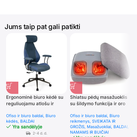
Jums taip pat gali patikti
Ergonominė biuro kėdė su
Shiatsu pėdų masažuoklis
B
reguliuojamu atlošu ir
su šildymo funkcija ir oro
s
galvos atrama (Mėlyna)
kompresija (Pilka)
s
Ofiso ir biuro baldai
Biuro
Ofiso ir biuro baldai
Biuro
O
kėdės
BALDAI
reikmenys
SVEIKATA IR
k
Yra sandėlyje
GROŽIS
Masažuokliai
BALDAI
NAMAMS IR BUIČIAI