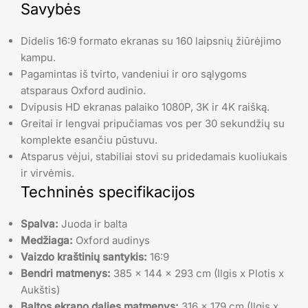
Savybės
Didelis 16:9 formato ekranas su 160 laipsnių žiūrėjimo
kampu.
Pagamintas iš tvirto, vandeniui ir oro sąlygoms
atsparaus Oxford audinio.
Dvipusis HD ekranas palaiko 1080P, 3K ir 4K raišką.
Greitai ir lengvai pripučiamas vos per 30 sekundžių su
komplekte esančiu pūstuvu.
Atsparus vėjui, stabiliai stovi su pridedamais kuoliukais
ir virvėmis.
Techninės specifikacijos
Spalva:
Juoda ir balta
Medžiaga:
Oxford audinys
Vaizdo kraštinių santykis:
16:9
Bendri matmenys:
385 x 144 x 293 cm (Ilgis x Plotis x
Aukštis)
Baltos ekrano dalies matmenys:
316 x 179 cm (Ilgis x