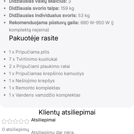
Didžiausias vaikų skaičius:
3
Didžiausia svorio talpa:
159 kg
Didžiausias individualus svoris:
53 kg
Rekomenduojama pūstuvų galia:
680 W-950 W (į
komplektą neįeina)
Pakuotėje rasite
1 x Pripučiama pilis
7 x Tvirtinimo kuoliukai
2 x Pripučiami plaukimo ratai
1 x Pripučiamas krepšinio kamuolys
1 x Nešiojimo krepšys
1 x Remonto komplektas
1 x Vandens vamzdžio komplektas
Klientų atsiliepimai
Atsiliepimai
0 atsiliepimų
Atsiliepimų dar nėra.