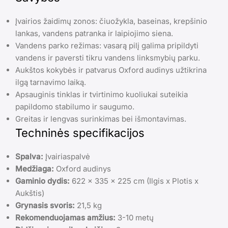
Įvairios žaidimų zonos: čiuožykla, baseinas, krepšinio
lankas, vandens patranka ir laipiojimo siena.
Vandens parko režimas: vasarą pilį galima pripildyti
vandens ir paversti tikru vandens linksmybių parku.
Aukštos kokybės ir patvarus Oxford audinys užtikrina
ilgą tarnavimo laiką.
Apsauginis tinklas ir tvirtinimo kuoliukai suteikia
papildomo stabilumo ir saugumo.
Greitas ir lengvas surinkimas bei išmontavimas.
Techninės specifikacijos
Spalva:
Įvairiaspalvė
Medžiaga:
Oxford audinys
Gaminio dydis:
622 x 335 x 225 cm (Ilgis x Plotis x
Aukštis)
Grynasis svoris:
21,5 kg
Rekomenduojamas amžius:
3-10 metų