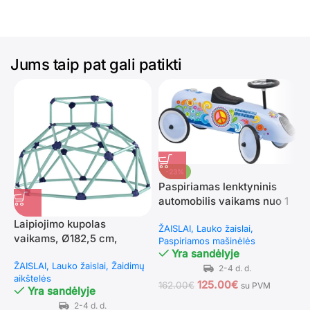
Jums taip pat gali patikti
-23%
Paspiriamas lenktyninis
automobilis vaikams nuo 1
metų
Laipiojimo kupolas
S
ŽAISLAI
Lauko žaislai
vaikams, Ø182,5 cm,
s
Paspiriamos mašinėlės
atsparus UV spinduliams
(
Yra sandėlyje
ŽAISLAI
Lauko žaislai
Žaidimų
P
aikštelės
125.00
€
162.00
€
su PVM
Yra sandėlyje
5