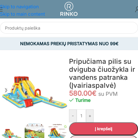
Skip to navigation
Skip to main content
NEMOKAMAS PREKIŲ PRISTATYMAS NUO 99€
Pradžia
/
ŽAISLAI
/
Lauko žaislai
/
Pripučiamos žaidimų aikštelės
Pripučiama pilis su
dviguba čiuožykla ir
vandens patranka
(Įvairiaspalvė)
580.00
€
su PVM
Turime
-
+
Į krepšelį