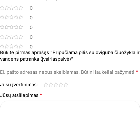
0
0
0
0
0
Būkite pirmas aprašęs “Pripučiama pilis su dviguba čiuožykla ir
vandens patranka (Įvairiaspalvė)”
*
El. pašto adresas nebus skelbiamas.
Būtini laukeliai pažymėti
Jūsų įvertinimas
*
Jūsų atsiliepimas