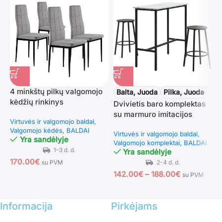
4 minkštų pilkų valgomojo
V
Balta, Juoda
Pilka, Juoda
kėdžių rinkinys
a
Dvivietis baro komplektas
s
su marmuro imitacijos
Virtuvės ir valgomojo baldai
V
stalviršiu ir plieniniu rėmu
Valgomojo kėdės
BALDAI
B
Virtuvės ir valgomojo baldai
Yra sandėlyje
Valgomojo komplektai
BALDAI
Yra sandėlyje
170.00
€
1
su PVM
142.00
€
–
188.00
€
su PVM
Informacija
Pirkėjams