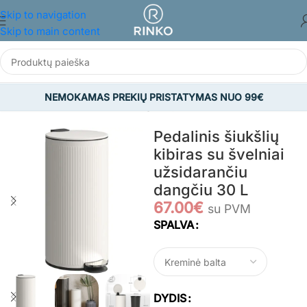
Skip to navigation
Skip to main content
NEMOKAMAS PREKIŲ PRISTATYMAS NUO 99€
Pradžia
/
BALDAI
/
Virtuvės ir valgomojo baldai
/
Šiukšliadėžės
Pedalinis šiukšlių
kibiras su švelniai
užsidarančiu
dangčiu 30 L
67.00
€
su PVM
SPALVA
DYDIS