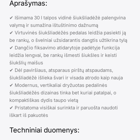
Aprašymas:
✔ Išimama 30 l talpos vidinė šiukšliadėžė palengvina
valymą ir sumažina ištuštinimo dažnumą
✔ Virtuvinės šiukšliadėžės pedalas leidžia pasiekti ją
be rankų, o švelniai užsidarantis dangtis užtikrina tylą
✔ Dangčio fiksavimo atidarytoje padėtyje funkcija
leidžia lengvai, be rankų išmesti šiukšles ir keisti
šiukšlių maišus
✔ Dėl paviršiaus, atsparaus pirštų atspaudams,
šiukšliadėžė išlieka švari ir visada atrodo kaip nauja
✔ Modernus, vertikaliai dryžuotas pedalinės
šiukšliadėžės dizainas tinka bet kuriai patalpai, o
kompaktiškas dydis taupo vietą
✔ Pristatoma visiškai surinkta ir paruošta naudoti
iškart iš pakuotės
Techniniai duomenys: