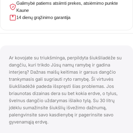
Galimybė patiems atsiimti prekes, atsiėmimo punkte
Kaune
14 dienų grąžinimo garantija
Ar kovojate su triukšminga, perpildyta šiukšliadėže su
dangčiu, kuri trikdo Jūsų namų ramybę ir gadina
interjerą? Dažnas maišų keitimas ir garsus dangčio
trankymasis gali sugriauti ryto ramybę. Ši virtuvės
šiukšliadėžė padeda išspręsti šias problemas. Jos
briaunotas dizainas dera su bet kokia erdve, o tylus,
švelnus dangčio uždarymas išlaiko tylą. Su 30 litrų
įdėklu sumažinsite šiukšlių išvežimo dažnumą,
palengvinsite savo kasdienybę ir pagerinsite savo
gyvenamąją erdvę.