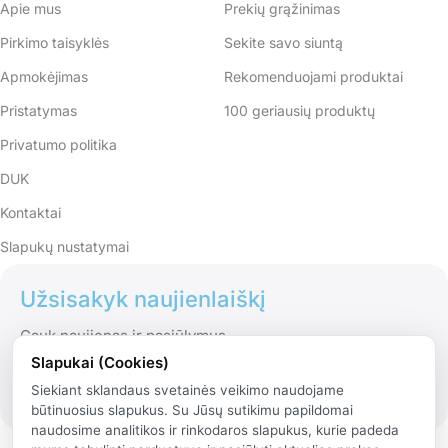
Apie mus
Prekių grąžinimas
Pirkimo taisyklės
Sekite savo siuntą
Apmokėjimas
Rekomenduojami produktai
Pristatymas
100 geriausių produktų
Privatumo politika
DUK
Kontaktai
Slapukų nustatymai
Užsisakyk naujienlaiškį
Gauk naujienas ir pasiūlymus
Slapukai (Cookies)
Siekiant sklandaus svetainės veikimo naudojame
būtinuosius slapukus. Su Jūsų sutikimu papildomai
naudosime analitikos ir rinkodaros slapukus, kurie padeda