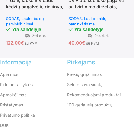
4 dalių lauko ir vidaus
Dvivietė suoliuko pagalvė
P
kėdžių pagalvėlių rinkinys,
su tvirtinimo dirželiais,
k
trijų dalių, atsparios
skirta lauko ir vidaus
t
SODAS
Lauko baldų
SODAS
Lauko baldų
S
vandeniui
baldams 100 x 98 x 8 cm
paminkštinimai
paminkštinimai
p
Yra sandėlyje
Yra sandėlyje
122.00
€
40.00
€
5
su PVM
su PVM
Informacija
Pirkėjams
Apie mus
Prekių grąžinimas
Pirkimo taisyklės
Sekite savo siuntą
Apmokėjimas
Rekomenduojami produktai
Pristatymas
100 geriausių produktų
Privatumo politika
DUK