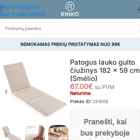
Skip to navigation
Skip to main content
NEMOKAMAS PREKIŲ PRISTATYMAS NUO 99€
Pradžia
/
SODAS
/
Lauko baldų paminkštinimai
Patogus lauko gulto
čiužinys 182 x 59 cm
(Smėlio)
67.00
€
su PVM
Neturime
Prekės ID:
291606
Pranešti, kai
bus prekyboje