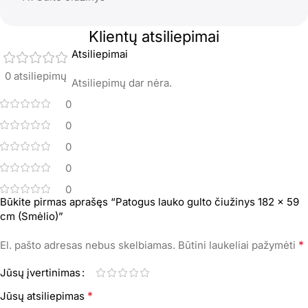
Klientų atsiliepimai
Atsiliepimai
0 atsiliepimų
Atsiliepimų dar nėra.
0
0
0
0
0
Būkite pirmas aprašęs “Patogus lauko gulto čiužinys 182 x 59
cm (Smėlio)”
*
El. pašto adresas nebus skelbiamas.
Būtini laukeliai pažymėti
Jūsų įvertinimas
*
Jūsų atsiliepimas