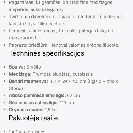
Pagamintas iš ilgaamžės, orui laidžios medžiagos,
atsparios lauko sąlygoms.
Tvirtinimo dirželiai su lipnia juostele (Velcro) užtikrina,
kad čiužinys išliktų vietoje.
Lengvai sulankstomas į tris dalis, patogus laikyti ir
transportuoti.
Paprasta priežiūra – lengvai valomas drėgna šluoste.
Techninės specifikacijos
Spalva:
Smėlio
Medžiaga:
Trumpas pluoštas, putplastis
Bendri matmenys:
182 x 59 x 4,5 cm (Ilgis x Plotis x
Storis)
Atlošo paminkštinimo ilgis:
67 cm
Sėdimosios dalies ilgis:
115 cm
Grynasis svoris:
1,5 kg
Pakuotėje rasite
1 x Gulto čiužinys