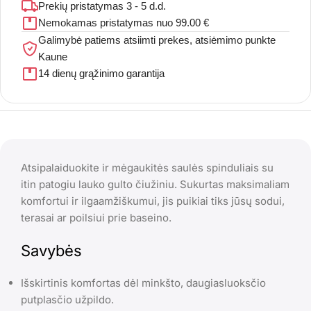
Prekių pristatymas 3 - 5 d.d.
Nemokamas pristatymas nuo 99.00 €
Galimybė patiems atsiimti prekes, atsiėmimo punkte
Kaune
14 dienų grąžinimo garantija
Atsipalaiduokite ir mėgaukitės saulės spinduliais su
itin patogiu lauko gulto čiužiniu. Sukurtas maksimaliam
komfortui ir ilgaamžiškumui, jis puikiai tiks jūsų sodui,
terasai ar poilsiui prie baseino.
Savybės
Išskirtinis komfortas dėl minkšto, daugiasluoksčio
putplasčio užpildo.