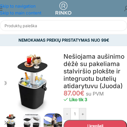
Skip to navigation
Skip to main content
NEMOKAMAS PREKIŲ PRISTATYMAS NUO 99€
R LAISVALAIKIS
/
Kempingas ir aksesuarai
/
Kempingo aksesuarai
Nešiojama aušinimo
dėžė su pakeliama
stalviršio plokšte ir
integruotu butelių
atidarytuvu (Juoda)
87.00
€
su PVM
Liko tik 3
-
+
Į krepšelį