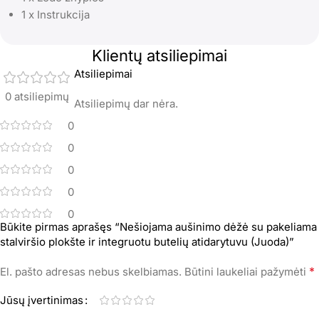
1 x Instrukcija
Klientų atsiliepimai
Atsiliepimai
0 atsiliepimų
Atsiliepimų dar nėra.
0
0
0
0
0
Būkite pirmas aprašęs “Nešiojama aušinimo dėžė su pakeliama
stalviršio plokšte ir integruotu butelių atidarytuvu (Juoda)”
*
El. pašto adresas nebus skelbiamas.
Būtini laukeliai pažymėti
Jūsų įvertinimas