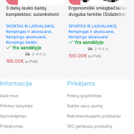
3 dalių lauko baldų
Ergonomiški sniegbačiai su
N
komplektas: sulankstomi
dviguba terkšle (Sidabrinė)
į
krėslai ir staliukas (Rožinė)
a
SPORTAS IR LAISVALAIKIS
SPORTAS IR LAISVALAIKIS
S
Kempingas ir aksesuarai
Kempingas ir aksesuarai
K
Kempingo aksesuarai
Kempingo aksesuarai
K
Yra sandėlyje
Kempingo kėdės
Yra sandėlyje
100.00
€
1
su PVM
165.00
€
su PVM
Informacija
Pirkėjams
Apie mus
Prekių grąžinimas
Pirkimo taisyklės
Sekite savo siuntą
Apmokėjimas
Rekomenduojami produktai
Pristatymas
100 geriausių produktų