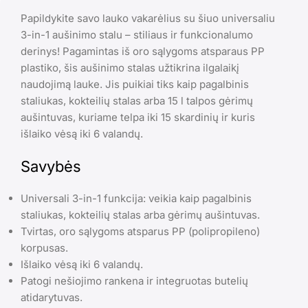
Papildykite savo lauko vakarėlius su šiuo universaliu
3-in-1 aušinimo stalu – stiliaus ir funkcionalumo
derinys! Pagamintas iš oro sąlygoms atsparaus PP
plastiko, šis aušinimo stalas užtikrina ilgalaikį
naudojimą lauke. Jis puikiai tiks kaip pagalbinis
staliukas, kokteilių stalas arba 15 l talpos gėrimų
aušintuvas, kuriame telpa iki 15 skardinių ir kuris
išlaiko vėsą iki 6 valandų.
Savybės
Universali 3-in-1 funkcija: veikia kaip pagalbinis
staliukas, kokteilių stalas arba gėrimų aušintuvas.
Tvirtas, oro sąlygoms atsparus PP (polipropileno)
korpusas.
Išlaiko vėsą iki 6 valandų.
Patogi nešiojimo rankena ir integruotas butelių
atidarytuvas.