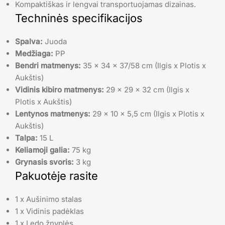
Kompaktiškas ir lengvai transportuojamas dizainas.
Techninės specifikacijos
Spalva:
Juoda
Medžiaga:
PP
Bendri matmenys:
35 x 34 x 37/58 cm (Ilgis x Plotis x
Aukštis)
Vidinis kibiro matmenys:
29 x 29 x 32 cm (Ilgis x
Plotis x Aukštis)
Lentynos matmenys:
29 x 10 x 5,5 cm (Ilgis x Plotis x
Aukštis)
Talpa:
15 L
Keliamoji galia:
75 kg
Grynasis svoris:
3 kg
Pakuotėje rasite
1 x Aušinimo stalas
1 x Vidinis padėklas
1 x Ledo žnyplės