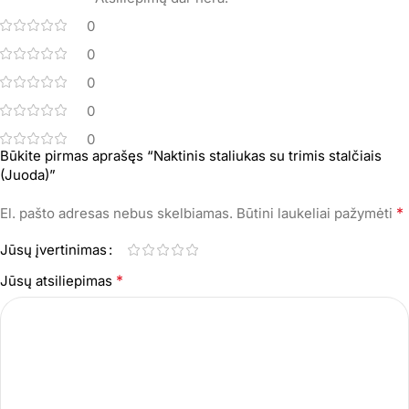
0
0
0
0
0
Būkite pirmas aprašęs “Naktinis staliukas su trimis stalčiais
(Juoda)”
*
El. pašto adresas nebus skelbiamas.
Būtini laukeliai pažymėti
Jūsų įvertinimas
*
Jūsų atsiliepimas