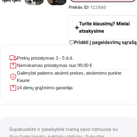
Prekės ID:
122886
Turite klausimų? Mielai
atsakysime
Pridėti į pageidavimų sąrašą
Prekių pristatymas 3 - 5 d.d.
Nemokamas pristatymas nuo 99.00 €
Galimybė patiems atsiimti prekes, atsiėmimo punkte
Kaune
14 dienų grąžinimo garantija
Supakuokite ir palaikykite tvarką savo namuose su
šiuo funkcionaliu naktiniu staliuku. Sukurtas