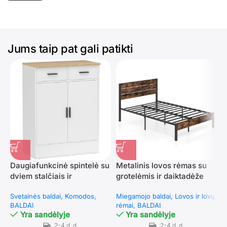
Jums taip pat gali patikti
Daugiafunkcinė spintelė su
Metalinis lovos rėmas su
dviem stalčiais ir
grotelėmis ir daiktadėže
M
reguliuojama lentyna
(Ruda)
a
Svetainės baldai
Komodos
Miegamojo baldai
Lovos ir lovų
1
BALDAI
rėmai
BALDAI
M
Yra sandėlyje
Yra sandėlyje
r