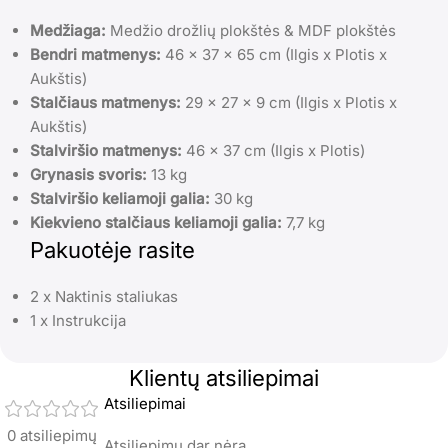
Medžiaga:
Medžio drožlių plokštės & MDF plokštės
Bendri matmenys:
46 x 37 x 65 cm (Ilgis x Plotis x
Aukštis)
Stalčiaus matmenys:
29 x 27 x 9 cm (Ilgis x Plotis x
Aukštis)
Stalviršio matmenys:
46 x 37 cm (Ilgis x Plotis)
Grynasis svoris:
13 kg
Stalviršio keliamoji galia:
30 kg
Kiekvieno stalčiaus keliamoji galia:
7,7 kg
Pakuotėje rasite
2 x Naktinis staliukas
1 x Instrukcija
Klientų atsiliepimai
Atsiliepimai
0 atsiliepimų
Atsiliepimų dar nėra.