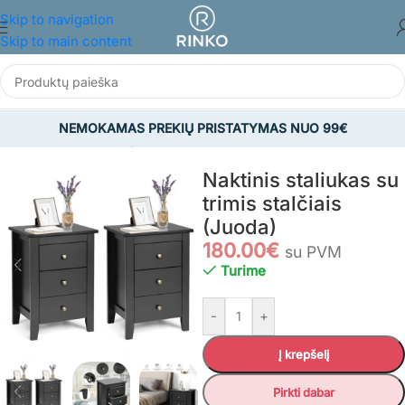
Skip to navigation
Skip to main content
NEMOKAMAS PREKIŲ PRISTATYMAS NUO 99€
Pradžia
/
BALDAI
/
Miegamojo baldai
/
Naktiniai staliukai
Naktinis staliukas su
trimis stalčiais
(Juoda)
180.00
€
su PVM
Turime
-
+
Į krepšelį
Pirkti dabar