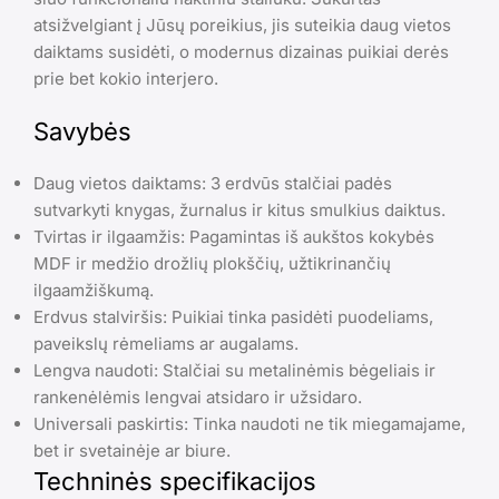
atsižvelgiant į Jūsų poreikius, jis suteikia daug vietos
daiktams susidėti, o modernus dizainas puikiai derės
prie bet kokio interjero.
Savybės
Daug vietos daiktams: 3 erdvūs stalčiai padės
sutvarkyti knygas, žurnalus ir kitus smulkius daiktus.
Tvirtas ir ilgaamžis: Pagamintas iš aukštos kokybės
MDF ir medžio drožlių plokščių, užtikrinančių
ilgaamžiškumą.
Erdvus stalviršis: Puikiai tinka pasidėti puodeliams,
paveikslų rėmeliams ar augalams.
Lengva naudoti: Stalčiai su metalinėmis bėgeliais ir
rankenėlėmis lengvai atsidaro ir užsidaro.
Universali paskirtis: Tinka naudoti ne tik miegamajame,
bet ir svetainėje ar biure.
Techninės specifikacijos