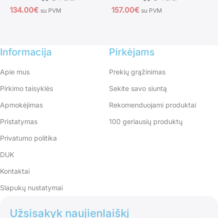
134.00
€
157.00
€
su PVM
su PVM
2
Informacija
Pirkėjams
Apie mus
Prekių grąžinimas
Pirkimo taisyklės
Sekite savo siuntą
Apmokėjimas
Rekomenduojami produktai
Pristatymas
100 geriausių produktų
Privatumo politika
DUK
Kontaktai
Slapukų nustatymai
Užsisakyk naujienlaiškį