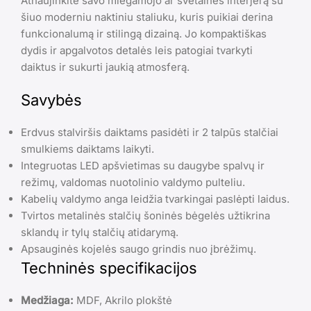
Atnaujinkite savo miegamojo ar svetainės interjerą su
šiuo moderniu naktiniu staliuku, kuris puikiai derina
funkcionalumą ir stilingą dizainą. Jo kompaktiškas
dydis ir apgalvotos detalės leis patogiai tvarkyti
daiktus ir sukurti jaukią atmosferą.
Savybės
Erdvus stalviršis daiktams pasidėti ir 2 talpūs stalčiai
smulkiems daiktams laikyti.
Integruotas LED apšvietimas su daugybe spalvų ir
režimų, valdomas nuotolinio valdymo pulteliu.
Kabelių valdymo anga leidžia tvarkingai paslėpti laidus.
Tvirtos metalinės stalčių šoninės bėgelės užtikrina
sklandų ir tylų stalčių atidarymą.
Apsauginės kojelės saugo grindis nuo įbrėžimų.
Techninės specifikacijos
Medžiaga:
MDF, Akrilo plokštė