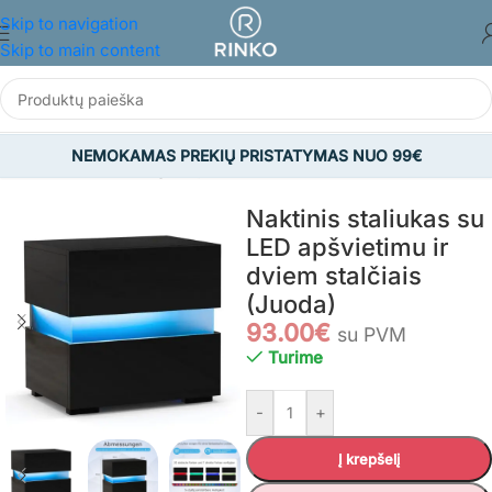
Skip to navigation
Skip to main content
NEMOKAMAS PREKIŲ PRISTATYMAS NUO 99€
Pradžia
/
BALDAI
/
Miegamojo baldai
/
Naktiniai staliukai
Naktinis staliukas su
LED apšvietimu ir
dviem stalčiais
(Juoda)
93.00
€
su PVM
Turime
-
+
Į krepšelį