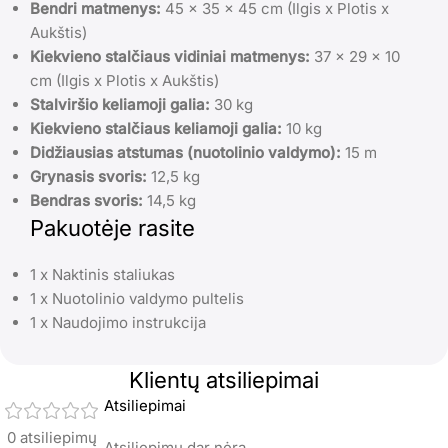
Bendri matmenys:
45 x 35 x 45 cm (Ilgis x Plotis x
Aukštis)
Kiekvieno stalčiaus vidiniai matmenys:
37 x 29 x 10
cm (Ilgis x Plotis x Aukštis)
Stalviršio keliamoji galia:
30 kg
Kiekvieno stalčiaus keliamoji galia:
10 kg
Didžiausias atstumas (nuotolinio valdymo):
15 m
Grynasis svoris:
12,5 kg
Bendras svoris:
14,5 kg
Pakuotėje rasite
1 x Naktinis staliukas
1 x Nuotolinio valdymo pultelis
1 x Naudojimo instrukcija
Klientų atsiliepimai
Atsiliepimai
0 atsiliepimų
Atsiliepimų dar nėra.