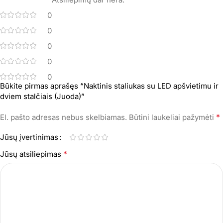
0
0
0
0
0
Būkite pirmas aprašęs “Naktinis staliukas su LED apšvietimu ir
dviem stalčiais (Juoda)”
*
El. pašto adresas nebus skelbiamas.
Būtini laukeliai pažymėti
Jūsų įvertinimas
*
Jūsų atsiliepimas