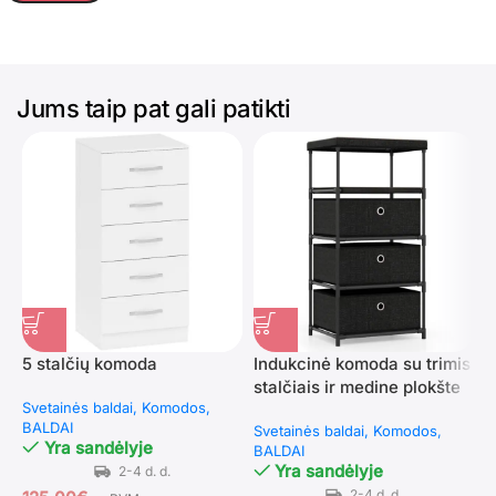
Jums taip pat gali patikti
5 stalčių komoda
Indukcinė komoda su trimis
L
stalčiais ir medine plokšte
p
Svetainės baldai
Komodos
(Juoda)
t
BALDAI
Svetainės baldai
Komodos
S
(
Yra sandėlyje
BALDAI
b
Yra sandėlyje
B