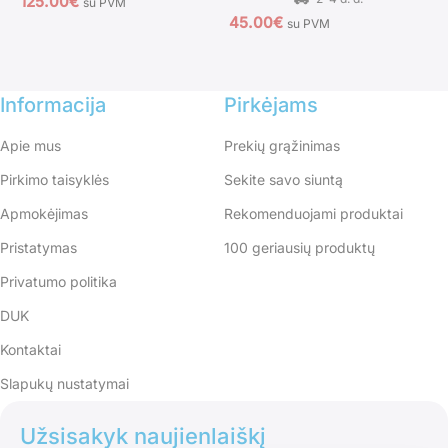
125.00
€
su PVM
45.00
€
su PVM
3
Informacija
Pirkėjams
Apie mus
Prekių grąžinimas
Pirkimo taisyklės
Sekite savo siuntą
Apmokėjimas
Rekomenduojami produktai
Pristatymas
100 geriausių produktų
Privatumo politika
DUK
Kontaktai
Slapukų nustatymai
Užsisakyk naujienlaiškį