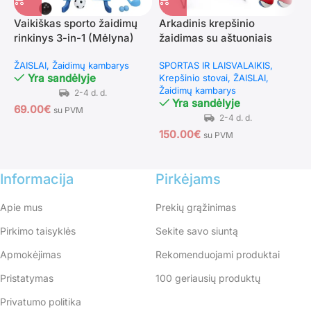
Vaikiškas sporto žaidimų
Arkadinis krepšinio
M
rinkinys 3-in-1 (Mėlyna)
žaidimas su aštuoniais
L
režimais (Žalia)
j
ŽAISLAI
Žaidimų kambarys
SPORTAS IR LAISVALAIKIS
Ž
Yra sandėlyje
Krepšinio stovai
ŽAISLAI
Žaidimų kambarys
Yra sandėlyje
69.00
€
1
su PVM
150.00
€
su PVM
Informacija
Pirkėjams
Apie mus
Prekių grąžinimas
Pirkimo taisyklės
Sekite savo siuntą
Apmokėjimas
Rekomenduojami produktai
Pristatymas
100 geriausių produktų
Privatumo politika