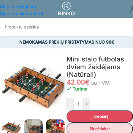
Skip to navigation
Skip to main content
NEMOKAMAS PREKIŲ PRISTATYMAS NUO 99€
Pradžia
/
ŽAISLAI
/
Žaidimų kambarys
Mini stalo futbolas
dviem žaidėjams
(Natūrali)
42.00
€
su PVM
Turime
-
+
Į krepšelį
Pirkti dabar