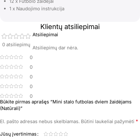
12 x Futbolo žaidėjai
1 x Naudojimo instrukcija
Klientų atsiliepimai
Atsiliepimai
0 atsiliepimų
Atsiliepimų dar nėra.
0
0
0
0
0
Būkite pirmas aprašęs “Mini stalo futbolas dviem žaidėjams
(Natūrali)”
*
El. pašto adresas nebus skelbiamas.
Būtini laukeliai pažymėti
Jūsų įvertinimas