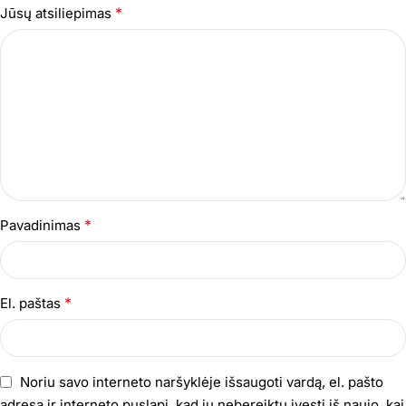
*
Jūsų atsiliepimas
*
Pavadinimas
*
El. paštas
Noriu savo interneto naršyklėje išsaugoti vardą, el. pašto
adresą ir interneto puslapį, kad jų nebereiktų įvesti iš naujo, kai