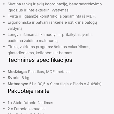
Skatina rankų ir akių koordinaciją, bendradarbiavimo
įgūdžius ir intelektualinį vystymąsi.
Tvirta ir ilgaamžė konstrukcija pagaminta iš MDF.
Ergonomiška ir patvari rankenėlė užtikrina patogų
valdymą.
Lengvai išimamas kamuolys ir pritaikytas įvartis
padidina žaidimo malonumą.
Tinka įvairioms progoms: šeimos vakarėliams,
gimtadieniams, kelionėms ir barams.
Techninės specifikacijos
Medžiaga:
Plastikas, MDF, metalas
Svoris:
6 kg
Matmenys:
51 x 30,5 x 9 cm (Ilgis x Plotis x Aukštis)
Pakuotėje rasite
1 x Stalo futbolo žaidimas
2 x Futbolo kamuoliai