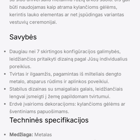
būti naudojamas kaip atrama kylančioms gėlėms,
kerintis lauko elementas ar net įspūdingas variantas
vestuvių ceremonijai.
Savybės
Daugiau nei 7 skirtingos konfigūracijos galimybės,
leidžiančios pritaikyti dizainą pagal Jūsų individualius
poreikius.
Tvirtas ir ilgaamžis, pagamintas iš milteliais dengto
metalo, atsparus rūdims ir aplinkos poveikiui.
Stabilus dizainas su smaigaliais galais, leidžiančiais
lengvai įsmeigti į žemę papildomam tvirtumui.
Erdvė įvairioms dekoracijoms: kylančioms gėlėms ar
šventiniams papuošimams.
Techninės specifikacijos
Medžiaga:
Metalas