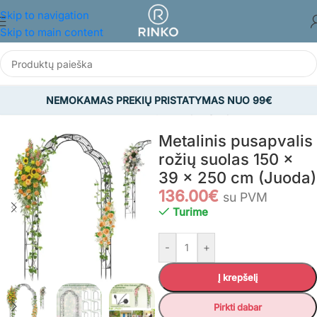
Skip to navigation
Skip to main content
NEMOKAMAS PREKIŲ PRISTATYMAS NUO 99€
Pradžia
/
SODAS
/
Viskas sodui
/
Vijoklinių augalų atramos
Metalinis pusapvalis
rožių suolas 150 x
39 x 250 cm (Juoda)
136.00
€
su PVM
Turime
-
+
Į krepšelį
Pirkti dabar