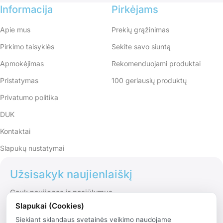
Informacija
Pirkėjams
Apie mus
Prekių grąžinimas
Pirkimo taisyklės
Sekite savo siuntą
Apmokėjimas
Rekomenduojami produktai
Pristatymas
100 geriausių produktų
Privatumo politika
DUK
Kontaktai
Slapukų nustatymai
Užsisakyk naujienlaiškį
Gauk naujienas ir pasiūlymus
Slapukai (Cookies)
Siekiant sklandaus svetainės veikimo naudojame