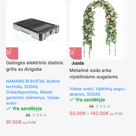
Galingas elektrinis stalinis
P
Juoda
grilis su dviguba
m
Metalinė sodo arka
nelimpančia kepimo
(
vijokliniams augalams
NAMAMS IR BUIČIAI
Buitinė
S
plokšte (Juoda)
technika
SODAS
p
Viskas sodui
Vijoklinių augalų
Griliai/Kepsninės
Maisto
d
atramos
SODAS
gaminimo reikmenys
Viskas
Yra sandėlyje
sodui
Yra sandėlyje
1
53.00
€
–
142.00
€
su PVM
97.00
€
su PVM