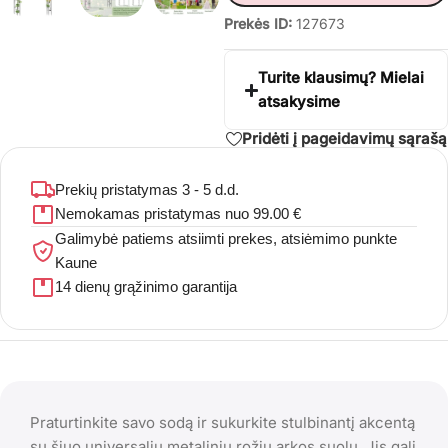
Prekės ID:
127673
Turite klausimų? Mielai
atsakysime
Pridėti į pageidavimų sąrašą
Prekių pristatymas 3 - 5 d.d.
Nemokamas pristatymas nuo 99.00 €
Galimybė patiems atsiimti prekes, atsiėmimo punkte
Kaune
14 dienų grąžinimo garantija
Praturtinkite savo sodą ir sukurkite stulbinantį akcentą
su šiuo universaliu metaliniu rožių arkos suolu. Jis gali