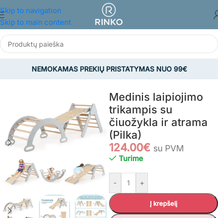
Skip to navigation
Skip to main content
NEMOKAMAS PREKIŲ PRISTATYMAS NUO 99€
Pradžia
/
ŽAISLAI
/
Montessori laipiojimo įranga
Medinis laipiojimo
trikampis su
čiuožykla ir atrama
(Pilka)
124.00
€
su PVM
Turime
-
+
Į krepšelį