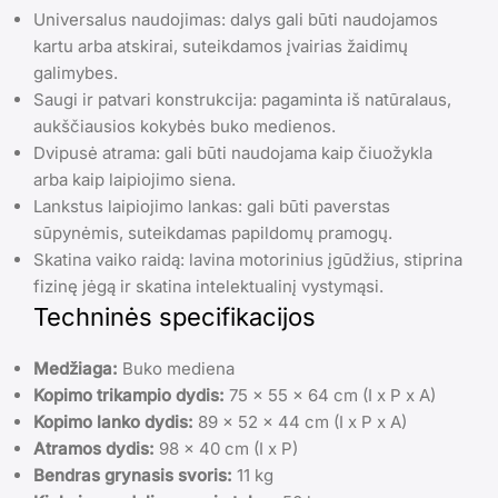
Universalus naudojimas: dalys gali būti naudojamos
kartu arba atskirai, suteikdamos įvairias žaidimų
galimybes.
Saugi ir patvari konstrukcija: pagaminta iš natūralaus,
aukščiausios kokybės buko medienos.
Dvipusė atrama: gali būti naudojama kaip čiuožykla
arba kaip laipiojimo siena.
Lankstus laipiojimo lankas: gali būti paverstas
sūpynėmis, suteikdamas papildomų pramogų.
Skatina vaiko raidą: lavina motorinius įgūdžius, stiprina
fizinę jėgą ir skatina intelektualinį vystymąsi.
Techninės specifikacijos
Medžiaga:
Buko mediena
Kopimo trikampio dydis:
75 x 55 x 64 cm (I x P x A)
Kopimo lanko dydis:
89 x 52 x 44 cm (I x P x A)
Atramos dydis:
98 x 40 cm (I x P)
Bendras grynasis svoris:
11 kg