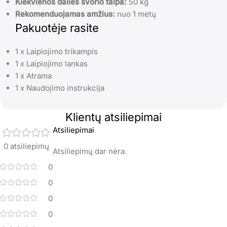
Kiekvienos dalies svorio talpa:
50 kg
Rekomenduojamas amžius:
nuo 1 metų
Pakuotėje rasite
1 x Laipiojimo trikampis
1 x Laipiojimo lankas
1 x Atrama
1 x Naudojimo instrukcija
Klientų atsiliepimai
Atsiliepimai
0 atsiliepimų
Atsiliepimų dar nėra.
0
0
0
0