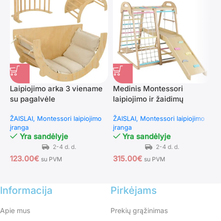
Laipiojimo arka 3 viename
Medinis Montessori
V
su pagalvėle
laipiojimo ir žaidimų
k
kompleksas vaikams
s
ŽAISLAI
Montessori laipiojimo
ŽAISLAI
Montessori laipiojimo
Ž
(Daugiaspalvis)
įranga
įranga
į
Yra sandėlyje
Yra sandėlyje
123.00
€
315.00
€
1
su PVM
su PVM
Informacija
Pirkėjams
Apie mus
Prekių grąžinimas