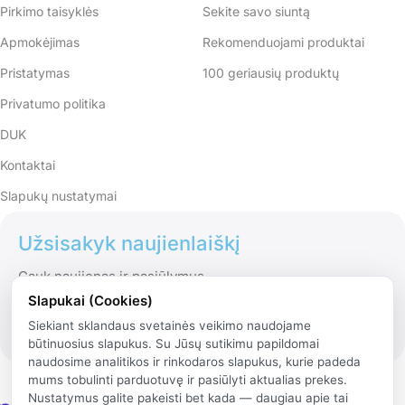
Pirkimo taisyklės
Sekite savo siuntą
Apmokėjimas
Rekomenduojami produktai
Pristatymas
100 geriausių produktų
Privatumo politika
DUK
Kontaktai
Slapukų nustatymai
Užsisakyk naujienlaiškį
Gauk naujienas ir pasiūlymus
Slapukai (Cookies)
Siekiant sklandaus svetainės veikimo naudojame
būtinuosius slapukus. Su Jūsų sutikimu papildomai
naudosime analitikos ir rinkodaros slapukus, kurie padeda
mums tobulinti parduotuvę ir pasiūlyti aktualias prekes.
Nustatymus galite pakeisti bet kada — daugiau apie tai