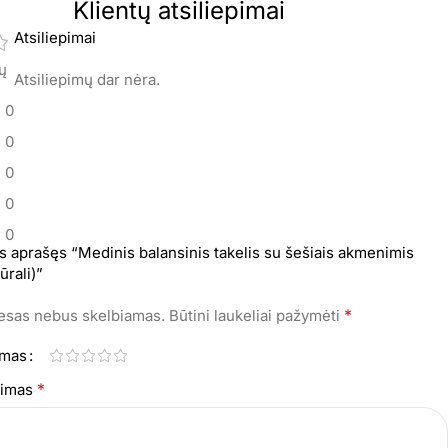
Klientų atsiliepimai
Atsiliepimai
mų
Atsiliepimų dar nėra.
0
0
0
0
0
s aprašęs “Medinis balansinis takelis su šešiais akmenimis
ūrali)”
*
resas nebus skelbiamas.
Būtini laukeliai pažymėti
imas
*
epimas