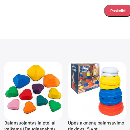
Balansuojantys laipteliai
Upės akmenų balansavimo
vaikams (Daugiaspalvė)
rinkinys, 5 vnt.