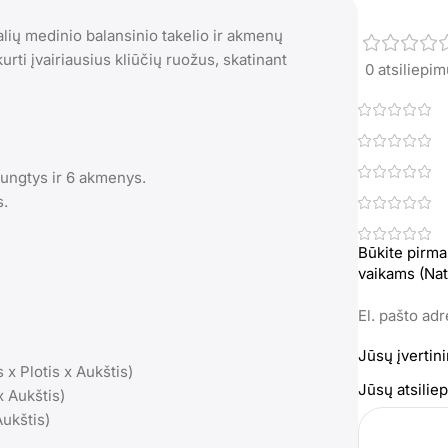
lių medinio balansinio takelio ir akmenų
urti įvairiausius kliūčių ruožus, skatinant
0 atsiliepi
 jungtys ir 6 akmenys.
s.
Būkite pirma
vaikams (Nat
El. pašto ad
Jūsų įvertin
s x Plotis x Aukštis)
Jūsų atsili
x Aukštis)
ukštis)