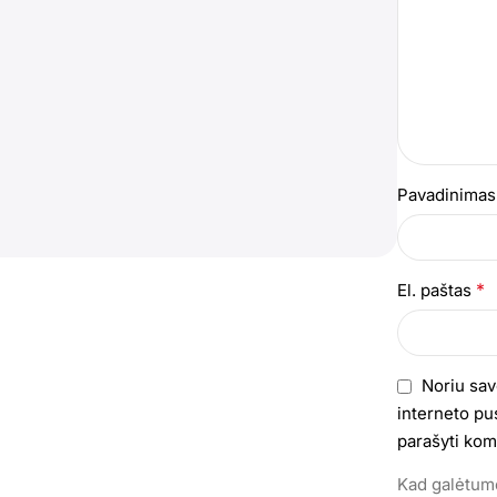
Pavadinima
*
El. paštas
Noriu sav
interneto pus
parašyti kom
Kad galėtumė