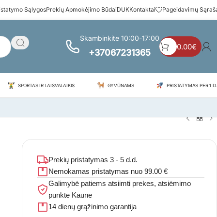
istatymo Sąlygos
Prekių Apmokėjimo Būdai
DUK
Kontaktai
Pageidavimų Sąraš
Skambinkite 10:00-17:00
0.00
€
+37067231365
SPORTAS IR LAISVALAIKIS
GYVŪNAMS
PRISTATYMAS PER 1 D.
Prekių pristatymas 3 - 5 d.d.
Nemokamas pristatymas nuo 99.00 €
Galimybė patiems atsiimti prekes, atsiėmimo
punkte Kaune
14 dienų grąžinimo garantija