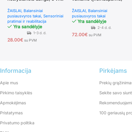
ŽAISLAI
Balansiniai
ŽAISLAI
Balansiniai
pusiausvyros takai
Sensoriniai
pusiausvyros takai
Yra sandėlyje
pratimai ir reabilitacija
Yra sandėlyje
72.00
€
su PVM
28.00
€
su PVM
Informacija
Pirkėjams
Apie mus
Prekių grąžinima
Pirkimo taisyklės
Sekite savo siun
Apmokėjimas
Rekomenduojami
Pristatymas
100 geriausių pr
Privatumo politika