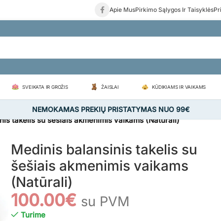
Apie Mus
Pirkimo Sąlygos Ir Taisyklės
Pr
SVEIKATA IR GROŽIS
ŽAISLAI
KŪDIKIAMS IR VAIKAMS
NEMOKAMAS PREKIŲ PRISTATYMAS NUO 99€
nis takelis su šešiais akmenimis vaikams (Natūrali)
Medinis balansinis takelis su
šešiais akmenimis vaikams
(Natūrali)
100.00
€
su PVM
Turime