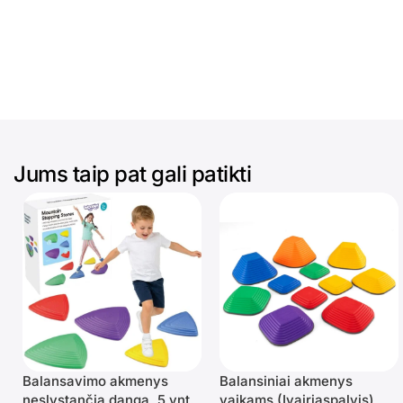
Jums taip pat gali patikti
Balansavimo akmenys
Balansiniai akmenys
neslystančia danga, 5 vnt.
vaikams (Įvairiaspalvis)