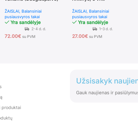
ŽAISLAI
Balansiniai
ŽAISLAI
Balansiniai
pusiausvyros takai
pusiausvyros takai
Yra sandėlyje
Yra sandėlyje
72.00
€
27.00
€
su PVM
su PVM
Užsisakyk naujien
s
Gauk naujienas ir pasiūlymu
tą
 produktai
oduktų