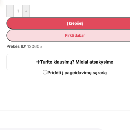
-
+
Į krepšelį
Pirkti dabar
Prekės ID:
120605
Turite klausimų? Mielai atsakysime
Pridėti į pageidavimų sąrašą