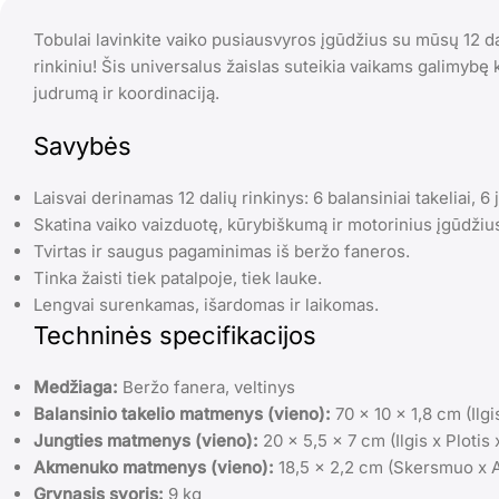
Tobulai lavinkite vaiko pusiausvyros įgūdžius su mūsų 12 da
rinkiniu! Šis universalus žaislas suteikia vaikams galimybę k
judrumą ir koordinaciją.
Savybės
Laisvai derinamas 12 dalių rinkinys: 6 balansiniai takeliai, 6
Skatina vaiko vaizduotę, kūrybiškumą ir motorinius įgūdžiu
Tvirtas ir saugus pagaminimas iš beržo faneros.
Tinka žaisti tiek patalpoje, tiek lauke.
Lengvai surenkamas, išardomas ir laikomas.
Techninės specifikacijos
Medžiaga:
Beržo fanera, veltinys
Balansinio takelio matmenys (vieno):
70 x 10 x 1,8 cm (Ilgi
Jungties matmenys (vieno):
20 x 5,5 x 7 cm (Ilgis x Plotis 
Akmenuko matmenys (vieno):
18,5 x 2,2 cm (Skersmuo x A
Grynasis svoris:
9 kg