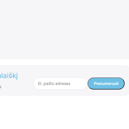
laiškį
s