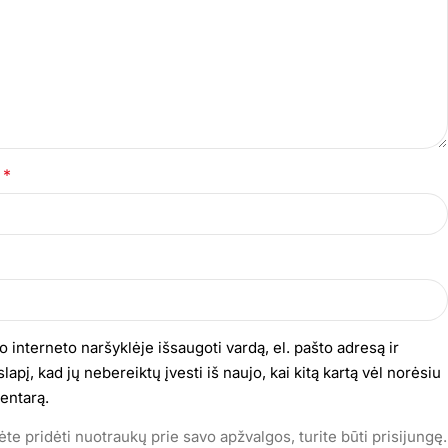
*
s
o interneto naršyklėje išsaugoti vardą, el. pašto adresą ir
lapį, kad jų nebereiktų įvesti iš naujo, kai kitą kartą vėl norėsiu
entarą.
te pridėti nuotraukų prie savo apžvalgos, turite būti prisijungę.