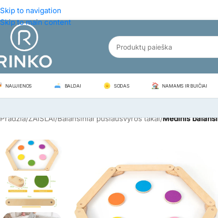
Skip to navigation
Skip to main content
NAUJIENOS
BALDAI
SODAS
NAMAMS IR BUIČIAI
Pradžia
/
ŽAISLAI
/
Balansiniai pusiausvyros takai
/
Medinis balansi