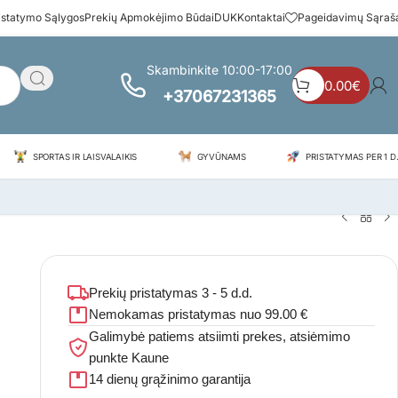
istatymo Sąlygos
Prekių Apmokėjimo Būdai
DUK
Kontaktai
Pageidavimų Sąraš
Skambinkite 10:00-17:00
0.00
€
+37067231365
SPORTAS IR LAISVALAIKIS
GYVŪNAMS
PRISTATYMAS PER 1 D.
Prekių pristatymas 3 - 5 d.d.
Nemokamas pristatymas nuo 99.00 €
Galimybė patiems atsiimti prekes, atsiėmimo
punkte Kaune
14 dienų grąžinimo garantija