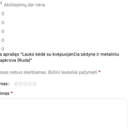
mų
Atsiliepimų dar nėra.
0
0
0
0
0
s aprašęs “Lauko kėdė su kvėpuojančia sėdyne ir metaliniu
 apkrova (Ruda)”
*
resas nebus skelbiamas.
Būtini laukeliai pažymėti
imas
*
epimas