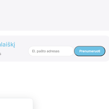
laiškį
s