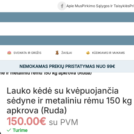
Apie Mus
Pirkimo Sąlygos Ir Taisyklės
Pr
SVEIKATA IR GROŽIS
ŽAISLAI
KŪDIKIAMS IR VAIKAMS
NEMOKAMAS PREKIŲ PRISTATYMAS NUO 99€
e ir metaliniu rėmu 150 kg apkrova (Ruda)
Lauko kėdė su kvėpuojančia
sėdyne ir metaliniu rėmu 150 kg
apkrova (Ruda)
150.00
€
su PVM
Turime