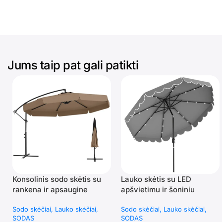
Jums taip pat gali patikti
Konsolinis sodo skėtis su
Lauko skėtis su LED
rankena ir apsaugine
apšvietimu ir šoniniu
danga 300 cm (Ruda)
pasukimu (Pilka)
Sodo skėčiai
Lauko skėčiai
Sodo skėčiai
Lauko skėčiai
SODAS
SODAS