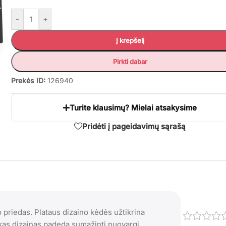
-
+
Į krepšelį
Pirkti dabar
Prekės ID:
126940
Turite klausimų? Mielai atsakysime
Pridėti į pageidavimų sąrašą
 priedas. Plataus dizaino kėdės užtikrina
škas dizainas padeda sumažinti nuovargį,