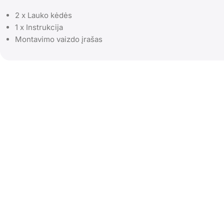
2 x Lauko kėdės
1 x Instrukcija
Montavimo vaizdo įrašas