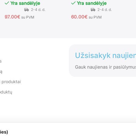
Yra sandėlyje
Yra sandėlyje
97.00
€
60.00
€
su PVM
su PVM
Užsisakyk naujien
s
Gauk naujienas ir pasiūlymu
tą
 produktai
oduktų
ies)