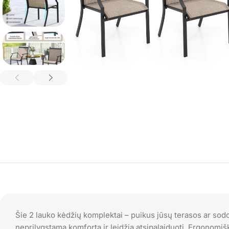
Šie 2 lauko kėdžių komplektai – puikus jūsų terasos ar sodo
neprilygstamą komfortą ir leidžia atsipalaiduoti. Ergonomi