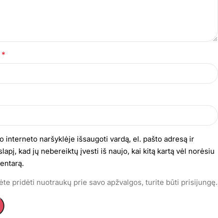
*
s
o interneto naršyklėje išsaugoti vardą, el. pašto adresą ir
lapį, kad jų nebereiktų įvesti iš naujo, kai kitą kartą vėl norėsiu
entarą.
te pridėti nuotraukų prie savo apžvalgos, turite būti prisijungę.