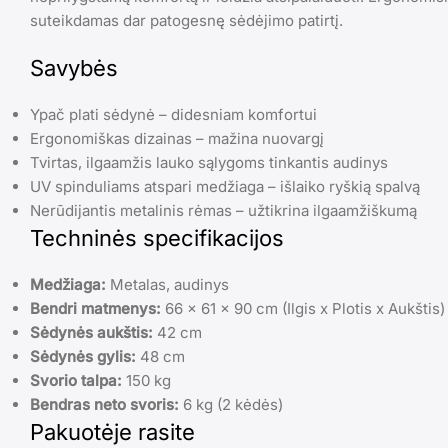
suteikdamas dar patogesnę sėdėjimo patirtį.
Savybės
Ypač plati sėdynė – didesniam komfortui
Ergonomiškas dizainas – mažina nuovargį
Tvirtas, ilgaamžis lauko sąlygoms tinkantis audinys
UV spinduliams atspari medžiaga – išlaiko ryškią spalvą
Nerūdijantis metalinis rėmas – užtikrina ilgaamžiškumą
Techninės specifikacijos
Medžiaga:
Metalas, audinys
Bendri matmenys:
66 x 61 x 90 cm (Ilgis x Plotis x Aukštis)
Sėdynės aukštis:
42 cm
Sėdynės gylis:
48 cm
Svorio talpa:
150 kg
Bendras neto svoris:
6 kg (2 kėdės)
Pakuotėje rasite