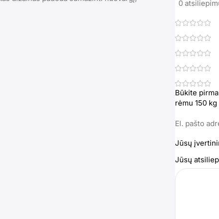
0 atsiliepi
Būkite pirma
rėmu 150 kg
El. pašto ad
Jūsų įvertin
Jūsų atsili