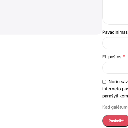
Pavadinima
*
El. paštas
Noriu sav
interneto pus
parašyti kom
Kad galėtumė