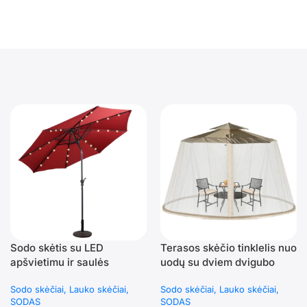
Sodo skėtis su LED
Terasos skėčio tinklelis nuo
apšvietimu ir saulės
uodų su dviem dvigubo
energija (Raudona)
užtrauktuko durimis
Sodo skėčiai
Lauko skėčiai
Sodo skėčiai
Lauko skėčiai
(Smėlio)
SODAS
SODAS