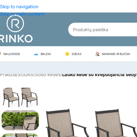
Skip to navigation
Skip to main content
NAUJIENOS
BALDAI
SODAS
NAMAMS IR BUIČIAI
Pradžia
/
SODAS
/
Sodo kėdės
/
Lauko kėdė su kvėpuojančia sėdyn