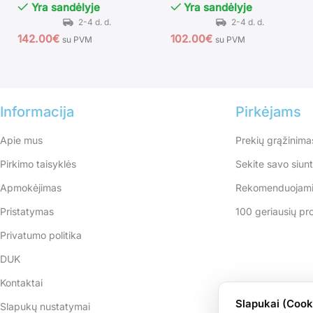
Yra sandėlyje
Yra sandėlyje
142.00
€
102.00
€
su PVM
su PVM
Informacija
Pirkėjams
Apie mus
Prekių grąžinima
Pirkimo taisyklės
Sekite savo siun
Apmokėjimas
Rekomenduojami
Pristatymas
100 geriausių pr
Privatumo politika
DUK
Kontaktai
Slapukai (Cook
Slapukų nustatymai