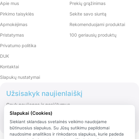
Apie mus
Prekių grąžinimas
Pirkimo taisyklės
Sekite savo siuntą
Apmokėjimas
Rekomenduojami produktai
Pristatymas
100 geriausių produktų
Privatumo politika
DUK
Kontaktai
Slapukų nustatymai
Užsisakyk naujienlaiškį
Gauk naujienas ir pasiūlymus
Slapukai (Cookies)
Siekiant sklandaus svetainės veikimo naudojame
būtinuosius slapukus. Su Jūsų sutikimu papildomai
naudosime analitikos ir rinkodaros slapukus, kurie padeda