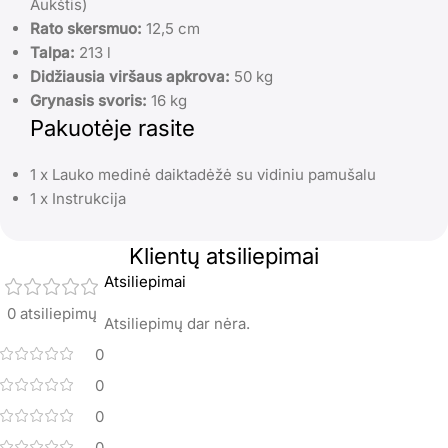
Aukštis)
Rato skersmuo:
12,5 cm
Talpa:
213 l
Didžiausia viršaus apkrova:
50 kg
Grynasis svoris:
16 kg
Pakuotėje rasite
1 x Lauko medinė daiktadėžė su vidiniu pamušalu
1 x Instrukcija
Klientų atsiliepimai
Atsiliepimai
0 atsiliepimų
Atsiliepimų dar nėra.
0
0
0
0