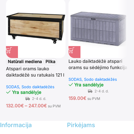
Lauko daiktadėžė atspari
L
Natūrali mediena
Pilka
orams su sėdėjimo funkcija
v
Atspari orams lauko
455L (Tamsiai ruda)
3
daiktadėžė su ratukais 121 l
SODAS
Sodo daiktadėžės
S
talpos
Yra sandėlyje
SODAS
Sodo daiktadėžės
Yra sandėlyje
159.00
€
1
su PVM
132.00
€
–
247.00
€
su PVM
Informacija
Pirkėjams