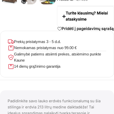
Turite klausimų? Mielai
atsakysime
Pridėti į pageidavimų sąrašą
Prekių pristatymas 3 - 5 d.d.
Nemokamas pristatymas nuo 99.00 €
Galimybė patiems atsiimti prekes, atsiėmimo punkte
Kaune
14 dienų grąžinimo garantija
Padidinkite savo lauko erdvės funkcionalumą su šia
stilinga ir erdvia 213 litrų medine daiktadėže! Tai
idealus sprendimas palaikyti tvarką terasoje ir