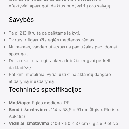
efektyviai apsaugoti daiktus nuo įvairių oro sąlygų.
Savybės
Talpi 213 litrų talpa daiktams laikyti.
Tvirtas ir ilgaamžis eglės medienos rėmas.
Nuimamas, vandeniui atsparus pamušalas papildomai
apsaugai.
Du ratukai ir patogi rankena leidžia lengvai perkelti
daiktadėžę.
Patikimi metaliniai vyriai užtikrina sklandų dangčio
atidarymą ir uždarymą.
Techninės specifikacijos
Medžiaga:
Eglės mediena, PE
Bendri išmatavimai:
114 x 58,5 x 51 cm (Ilgis x Plotis x
Aukštis)
Vidiniai išmatavimai:
106 x 50 x 37 cm (Ilgis x Plotis x