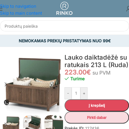
Skip to navigation
Skip to main content
NEMOKAMAS PREKIŲ PRISTATYMAS NUO 99€
Pradžia
/
SODAS
/
Sodo daiktadėžės
Lauko daiktadėžė su
ratukais 213 L (Ruda)
223.00
€
su PVM
Turime
-
+
Į krepšelį
Pirkti dabar
Prekės ID:
127436