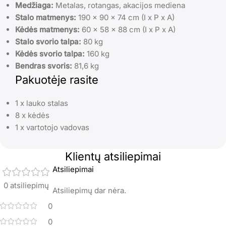
Medžiaga:
Metalas, rotangas, akacijos mediena
Stalo matmenys:
190 x 90 x 74 cm (I x P x A)
Kėdės matmenys:
60 x 58 x 88 cm (I x P x A)
Stalo svorio talpa:
80 kg
Kėdės svorio talpa:
160 kg
Bendras svoris:
81,6 kg
Pakuotėje rasite
1 x lauko stalas
8 x kėdės
1 x vartotojo vadovas
Klientų atsiliepimai
Atsiliepimai
0 atsiliepimų
Atsiliepimų dar nėra.
0
0