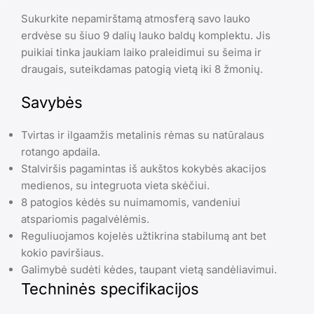
Sukurkite nepamirštamą atmosferą savo lauko
erdvėse su šiuo 9 dalių lauko baldų komplektu. Jis
puikiai tinka jaukiam laiko praleidimui su šeima ir
draugais, suteikdamas patogią vietą iki 8 žmonių.
Savybės
Tvirtas ir ilgaamžis metalinis rėmas su natūralaus
rotango apdaila.
Stalviršis pagamintas iš aukštos kokybės akacijos
medienos, su integruota vieta skėčiui.
8 patogios kėdės su nuimamomis, vandeniui
atspariomis pagalvėlėmis.
Reguliuojamos kojelės užtikrina stabilumą ant bet
kokio paviršiaus.
Galimybė sudėti kėdes, taupant vietą sandėliavimui.
Techninės specifikacijos