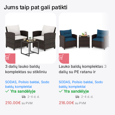
Jums taip pat gali patikti
3 dalių lauko baldų
Lauko baldų komplektas 3
P
komplektas su stikliniu
dalių su PE ratanu ir
k
staliuku (Smėlio)
grūdinto stiklo stalviršiu
s
SODAS
Poilsio baldai
Sodo
SODAS
Poilsio baldai
Sodo
S
(Tamsiai mėlyna)
baldų komplektai
baldų komplektai
Yra sandėlyje
Yra sandėlyje
1
210.00
€
216.00
€
su PVM
su PVM