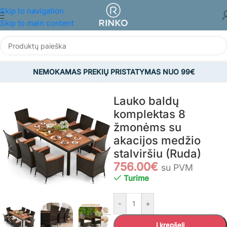
Skip to navigation
Skip to main content
NEMOKAMAS PREKIŲ PRISTATYMAS NUO 99€
Pradžia
/
SODAS
/
Sodo baldų komplektai
Lauko baldų
komplektas 8
žmonėms su
akacijos medžio
stalviršiu (Ruda)
756.00
€
su PVM
Turime
-
+
Į krepšelį