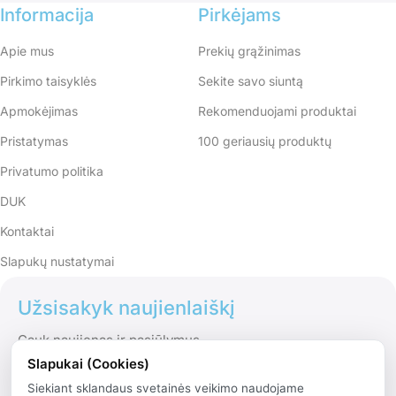
Informacija
Pirkėjams
Apie mus
Prekių grąžinimas
Pirkimo taisyklės
Sekite savo siuntą
Apmokėjimas
Rekomenduojami produktai
Pristatymas
100 geriausių produktų
Privatumo politika
DUK
Kontaktai
Slapukų nustatymai
Užsisakyk naujienlaiškį
Gauk naujienas ir pasiūlymus
Slapukai (Cookies)
Siekiant sklandaus svetainės veikimo naudojame