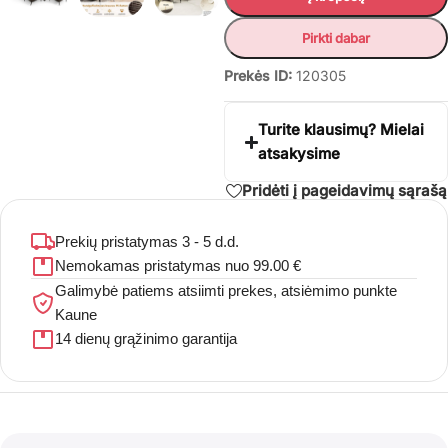
Pirkti dabar
Prekės ID:
120305
Turite klausimų? Mielai
atsakysime
Pridėti į pageidavimų sąrašą
Prekių pristatymas 3 - 5 d.d.
Nemokamas pristatymas nuo 99.00 €
Galimybė patiems atsiimti prekes, atsiėmimo punkte
Kaune
14 dienų grąžinimo garantija