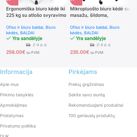
Ergonomiška biuro kėdė iki
Mikropluošto biuro kėdė su
M
225 kg su atlošo svyravimo
masažu, šildoma,
s
funkcija (Juoda)
atlošiama su kojų atrama
(
Ofiso ir biuro baldai
Biuro
Ofiso ir biuro baldai
Biuro
O
kėdės
BALDAI
kėdės
BALDAI
s
Yra sandėlyje
Yra sandėlyje
259.00
€
235.00
€
6
su PVM
su PVM
Informacija
Pirkėjams
Apie mus
Prekių grąžinimas
Pirkimo taisyklės
Sekite savo siuntą
Apmokėjimas
Rekomenduojami produktai
Pristatymas
100 geriausių produktų
Privatumo politika
DUK