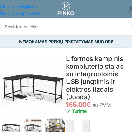
Skip to navigation
Skip to main content
NEMOKAMAS PREKIŲ PRISTATYMAS NUO 99€
Pradžia
/
BALDAI
/
Ofiso ir biuro baldai
/
Rašomieji stalai
L formos kampinis
kompiuterio stalas
su integruotomis
USB jungtimis ir
elektros lizdais
(Juoda)
165.00
€
su PVM
Turime
-
+