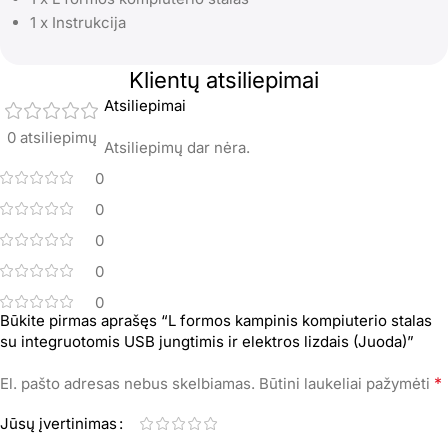
1 x Instrukcija
Klientų atsiliepimai
Atsiliepimai
0 atsiliepimų
Atsiliepimų dar nėra.
0
0
0
0
0
Būkite pirmas aprašęs “L formos kampinis kompiuterio stalas
su integruotomis USB jungtimis ir elektros lizdais (Juoda)”
*
El. pašto adresas nebus skelbiamas.
Būtini laukeliai pažymėti
Jūsų įvertinimas