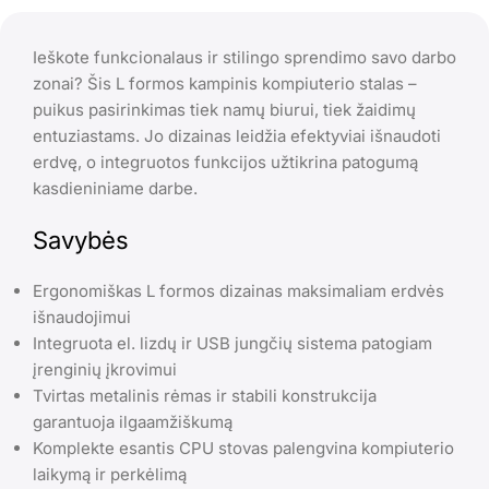
Ieškote funkcionalaus ir stilingo sprendimo savo darbo
zonai? Šis L formos kampinis kompiuterio stalas –
puikus pasirinkimas tiek namų biurui, tiek žaidimų
entuziastams. Jo dizainas leidžia efektyviai išnaudoti
erdvę, o integruotos funkcijos užtikrina patogumą
kasdieniniame darbe.
Savybės
Ergonomiškas L formos dizainas maksimaliam erdvės
išnaudojimui
Integruota el. lizdų ir USB jungčių sistema patogiam
įrenginių įkrovimui
Tvirtas metalinis rėmas ir stabili konstrukcija
garantuoja ilgaamžiškumą
Komplekte esantis CPU stovas palengvina kompiuterio
laikymą ir perkėlimą