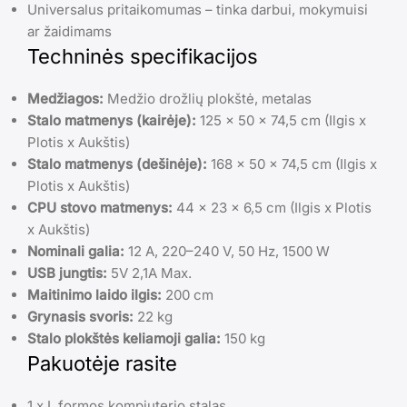
Universalus pritaikomumas – tinka darbui, mokymuisi
ar žaidimams
Techninės specifikacijos
Medžiagos:
Medžio drožlių plokštė, metalas
Stalo matmenys (kairėje):
125 x 50 x 74,5 cm (Ilgis x
Plotis x Aukštis)
Stalo matmenys (dešinėje):
168 x 50 x 74,5 cm (Ilgis x
Plotis x Aukštis)
CPU stovo matmenys:
44 x 23 x 6,5 cm (Ilgis x Plotis
x Aukštis)
Nominali galia:
12 A, 220–240 V, 50 Hz, 1500 W
USB jungtis:
5V 2,1A Max.
Maitinimo laido ilgis:
200 cm
Grynasis svoris:
22 kg
Stalo plokštės keliamoji galia:
150 kg
Pakuotėje rasite
1 x L formos kompiuterio stalas