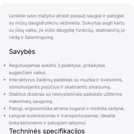
Leiskite savo mažyliui atrasti pasaulį saugiai ir patogiai
su mūsų daugiafunkciu vežimėliu. Sukurtas augti kartu
su jūsų vaiku, jis siūlo daugybę funkcijų, skatinančių jo
raidą ir žaismingumą.
Savybės
Reguliuojamas aukštis 3 padėtyse, pritaikytas
augančiam vaikui.
Interaktyvus žaidimų padėklas su muzika ir šviesomis,
stimuliuojantis pojūčius ir skatinantis smalsumą.
Stabilus dizainas su neslystančiais padukais užtikrina
maksimalų saugumą.
Patogi, ergonomiška atrama nugarai ir minkšta sėdynė.
Lengvai sulankstomas ir transportuojamas, idealiai
tinka kelionėms ir patogiam laikymui.
Techninės specifikacijos