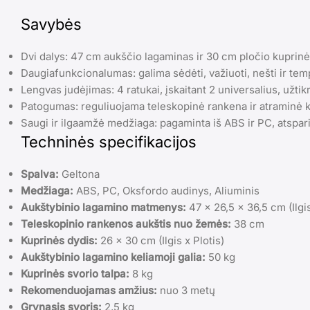
Savybės
Dvi dalys: 47 cm aukščio lagaminas ir 30 cm pločio kuprinė
Daugiafunkcionalumas: galima sėdėti, važiuoti, nešti ir temp
Lengvas judėjimas: 4 ratukai, įskaitant 2 universalius, užt
Patogumas: reguliuojama teleskopinė rankena ir atraminė k
Saugi ir ilgaamžė medžiaga: pagaminta iš ABS ir PC, atspari 
Techninės specifikacijos
Spalva:
Geltona
Medžiaga:
ABS, PC, Oksfordo audinys, Aliuminis
Aukštybinio lagamino matmenys:
47 x 26,5 x 36,5 cm (Ilgis
Teleskopinio rankenos aukštis nuo žemės:
38 cm
Kuprinės dydis:
26 x 30 cm (Ilgis x Plotis)
Aukštybinio lagamino keliamoji galia:
50 kg
Kuprinės svorio talpa:
8 kg
Rekomenduojamas amžius:
nuo 3 metų
Grynasis svoris:
2,5 kg