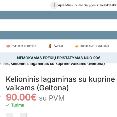
Apie Mus
Pirkimo Sąlygos Ir Taisyklės
Pr
SVEIKATA IR GROŽIS
ŽAISLAI
KŪDIKIAMS IR VAIKAMS
NEMOKAMAS PREKIŲ PRISTATYMAS NUO 99€
ikams
/
Kelioninis lagaminas su kuprine vaikams (Geltona)
Kelioninis lagaminas su kuprine
vaikams (Geltona)
90.00
€
su PVM
Turime