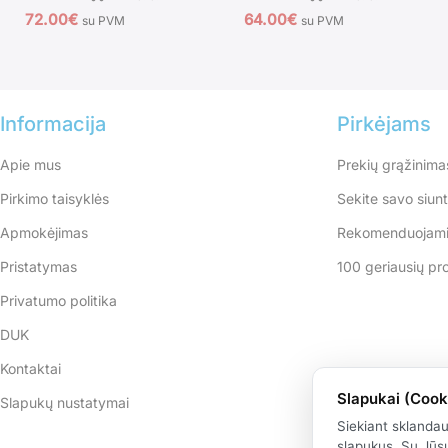
72.00
€
64.00
€
su PVM
su PVM
Informacija
Pirkėjams
Apie mus
Prekių grąžinima
Pirkimo taisyklės
Sekite savo siun
Apmokėjimas
Rekomenduojami
Pristatymas
100 geriausių pr
Privatumo politika
DUK
Kontaktai
Slapukai (Cook
Slapukų nustatymai
Siekiant sklanda
slapukus. Su Jūsų