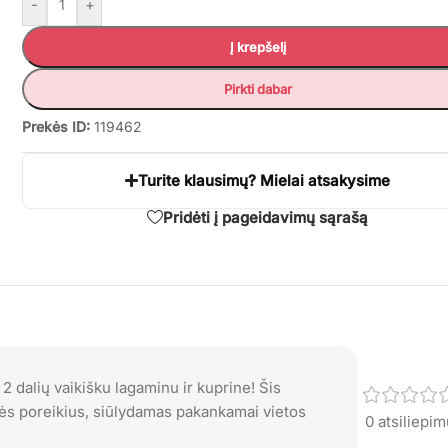
-
+
Į krepšelį
Pirkti dabar
Prekės ID:
119462
Turite klausimų? Mielai atsakysime
Pridėti į pageidavimų sąrašą
2 dalių vaikišku lagaminu ir kuprine! Šis
onės poreikius, siūlydamas pakankamai vietos
0 atsiliepi