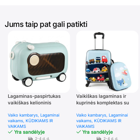
Jums taip pat gali patikti
Lagaminas-paspirtukas
Vaikiškas lagaminas ir
vaikiškas kelioninis
kuprinės komplektas su
daugiafunkcis su ratukais
ratukais (Mėlyna)
Vaiko kambarys
Lagaminai
Vaiko kambarys
Lagaminai
(Mėlyna)
vaikams
KŪDIKIAMS IR
vaikams
KŪDIKIAMS IR
VAIKAMS
VAIKAMS
Yra sandėlyje
Yra sandėlyje