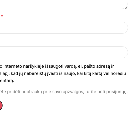
*
s
o interneto naršyklėje išsaugoti vardą, el. pašto adresą ir
lapį, kad jų nebereiktų įvesti iš naujo, kai kitą kartą vėl norėsiu
entarą.
te pridėti nuotraukų prie savo apžvalgos, turite būti prisijungę.