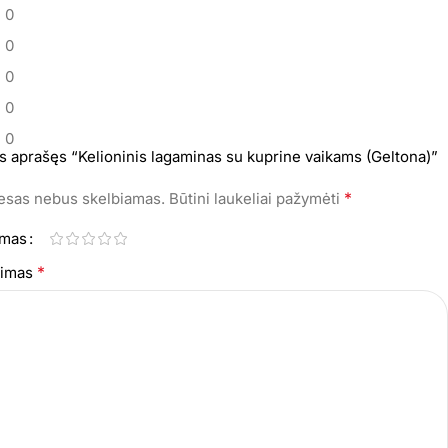
0
0
0
0
0
s aprašęs “Kelioninis lagaminas su kuprine vaikams (Geltona)”
*
resas nebus skelbiamas.
Būtini laukeliai pažymėti
imas
*
epimas