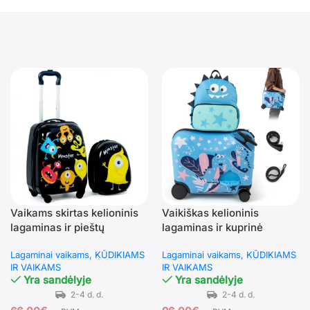
Vaikams skirtas kelioninis
Vaikiškas kelioninis
lagaminas ir pieštų
lagaminas ir kuprinė
paveikslėlių kuprinė
ratukais (Mėlyna)
Lagaminai vaikams
KŪDIKIAMS
Lagaminai vaikams
KŪDIKIAMS
(Juoda)
IR VAIKAMS
IR VAIKAMS
Yra sandėlyje
Yra sandėlyje