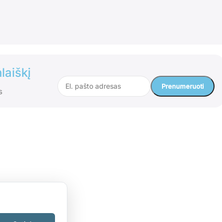
laiškį
s