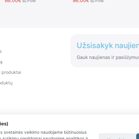
66.00
€
96.00
€
su PVM
su PVM
Užsisakyk naujien
s
Gauk naujienas ir pasiūlymu
tą
 produktai
oduktų
ies)
us svetainės veikimo naudojame būtinuosius
 sutikimu papildomai naudosime analitikos ir