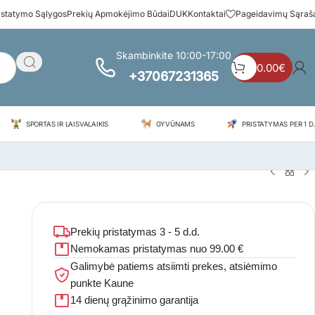
istatymo Sąlygos
Prekių Apmokėjimo Būdai
DUK
Kontaktai
Pageidavimų Sąraš
Skambinkite 10:00-17:00
0.00
€
+37067231365
SPORTAS IR LAISVALAIKIS
GYVŪNAMS
PRISTATYMAS PER 1 D.
Prekių pristatymas 3 - 5 d.d.
Nemokamas pristatymas nuo 99.00 €
Galimybė patiems atsiimti prekes, atsiėmimo
punkte Kaune
14 dienų grąžinimo garantija