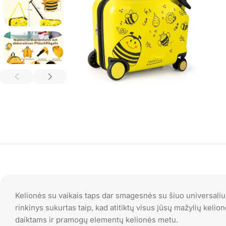
Kelionės su vaikais taps dar smagesnės su šiuo universaliu 
rinkinys sukurtas taip, kad atitiktų visus jūsų mažylių keli
daiktams ir pramogų elementų kelionės metu.