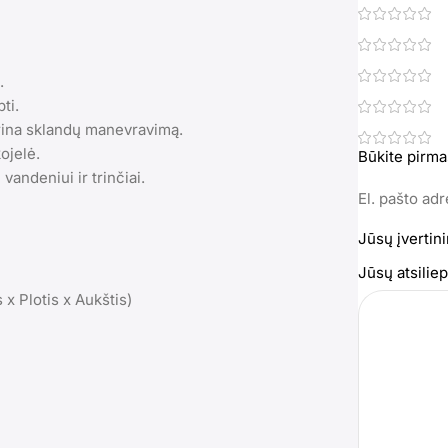
.
ti.
ikrina sklandų manevravimą.
ojelė.
Būkite pirma
vandeniui ir trinčiai.
El. pašto ad
Jūsų įvertin
Jūsų atsili
 x Plotis x Aukštis)