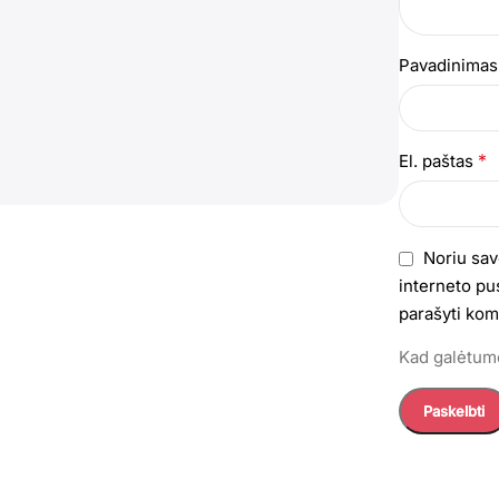
Pavadinima
*
El. paštas
Noriu sav
interneto pus
parašyti kom
Kad galėtumė