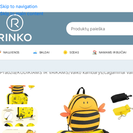
Skip to navigation
Skip to main content
NAUJIENOS
BALDAI
SODAS
NAMAMS IR BUIČIAI
Pradžia
/
KŪDIKIAMS IR VAIKAMS
/
Vaiko kambarys
/
Lagaminai va