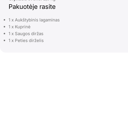
Pakuotėje rasite
1 x Aukštybinis lagaminas
1 x Kuprinė
1 x Saugos diržas
1 x Peties dirželis