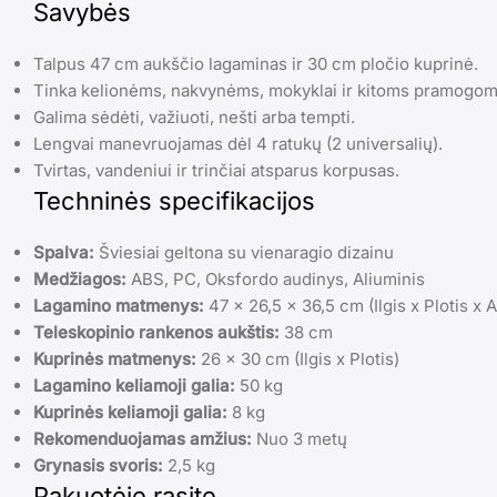
Savybės
Talpus 47 cm aukščio lagaminas ir 30 cm pločio kuprinė.
Tinka kelionėms, nakvynėms, mokyklai ir kitoms pramogom
Galima sėdėti, važiuoti, nešti arba tempti.
Lengvai manevruojamas dėl 4 ratukų (2 universalių).
Tvirtas, vandeniui ir trinčiai atsparus korpusas.
Techninės specifikacijos
Spalva:
Šviesiai geltona su vienaragio dizainu
Medžiagos:
ABS, PC, Oksfordo audinys, Aliuminis
Lagamino matmenys:
47 x 26,5 x 36,5 cm (Ilgis x Plotis x A
Teleskopinio rankenos aukštis:
38 cm
Kuprinės matmenys:
26 x 30 cm (Ilgis x Plotis)
Lagamino keliamoji galia:
50 kg
Kuprinės keliamoji galia:
8 kg
Rekomenduojamas amžius:
Nuo 3 metų
Grynasis svoris:
2,5 kg
Pakuotėje rasite