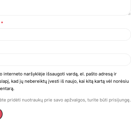
*
s
o interneto naršyklėje išsaugoti vardą, el. pašto adresą ir
lapį, kad jų nebereiktų įvesti iš naujo, kai kitą kartą vėl norėsiu
entarą.
te pridėti nuotraukų prie savo apžvalgos, turite būti prisijungę.