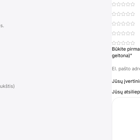
s.
Būkite pirma
geltona)”
El. pašto ad
Jūsų įvertin
ukštis)
Jūsų atsili