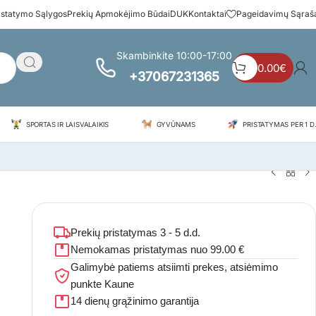
istatymo Sąlygos
Prekių Apmokėjimo Būdai
DUK
Kontaktai
Pageidavimų Sąraš
Skambinkite 10:00-17:00
0.00
€
+37067231365
SPORTAS IR LAISVALAIKIS
GYVŪNAMS
PRISTATYMAS PER 1 D.
Prekių pristatymas 3 - 5 d.d.
Nemokamas pristatymas nuo 99.00 €
Galimybė patiems atsiimti prekes, atsiėmimo
punkte Kaune
14 dienų grąžinimo garantija