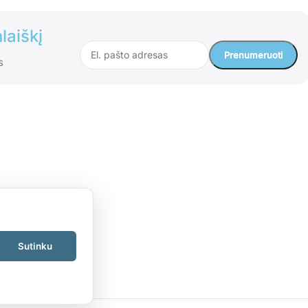
laiškį
s
Sutinku