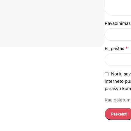
Pavadinima
*
El. paštas
Noriu sav
interneto pus
parašyti kom
Kad galėtumė