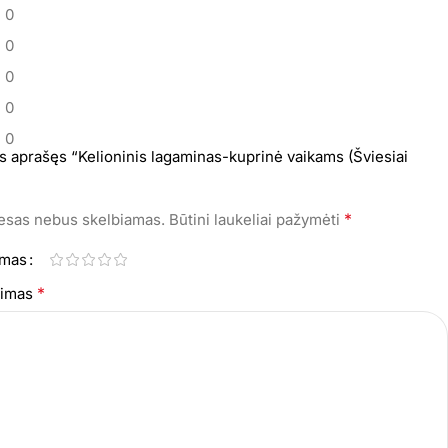
0
0
0
0
0
s aprašęs “Kelioninis lagaminas-kuprinė vaikams (Šviesiai
*
resas nebus skelbiamas.
Būtini laukeliai pažymėti
imas
*
epimas