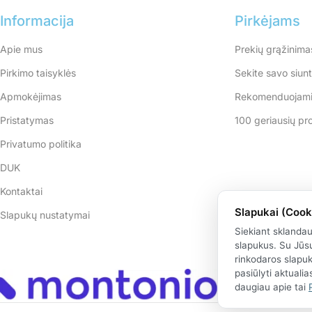
Informacija
Pirkėjams
Apie mus
Prekių grąžinima
Pirkimo taisyklės
Sekite savo siun
Apmokėjimas
Rekomenduojami
Pristatymas
100 geriausių pr
Privatumo politika
DUK
Kontaktai
Slapukai (Cook
Slapukų nustatymai
Siekiant sklanda
slapukus. Su Jūsų
rinkodaros slapu
pasiūlyti aktuali
daugiau apie tai