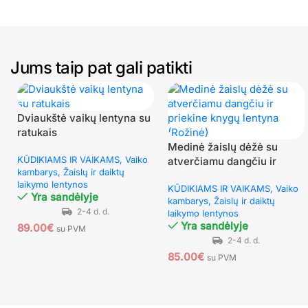
Jums taip pat gali patikti
Dviaukštė vaikų lentyna su
ratukais
Medinė žaislų dėžė su
KŪDIKIAMS IR VAIKAMS
Vaiko
atverčiamu dangčiu ir
kambarys
Žaislų ir daiktų
priekine knygų lentyna
laikymo lentynos
KŪDIKIAMS IR VAIKAMS
Vaiko
(Rožinė)
Yra sandėlyje
kambarys
Žaislų ir daiktų
laikymo lentynos
Yra sandėlyje
89.00
€
su PVM
85.00
€
su PVM