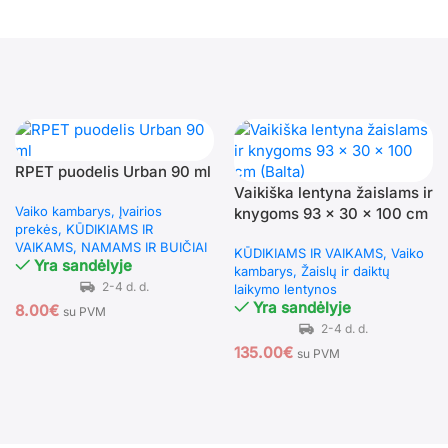
RPET puodelis Urban 90 ml
Vaikiška lentyna žaislams ir
Vaiko kambarys
Įvairios
knygoms 93 x 30 x 100 cm
prekės
KŪDIKIAMS IR
(Balta)
VAIKAMS
NAMAMS IR BUIČIAI
KŪDIKIAMS IR VAIKAMS
Vaiko
Yra sandėlyje
kambarys
Žaislų ir daiktų
laikymo lentynos
Yra sandėlyje
8.00
€
su PVM
135.00
€
su PVM