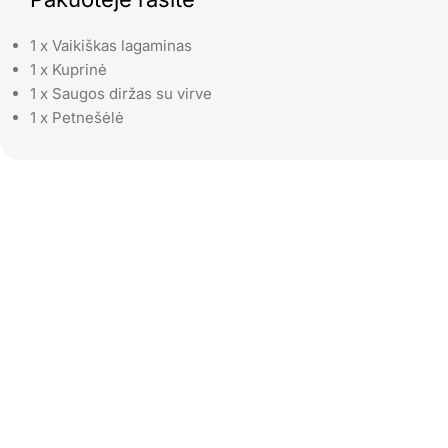
1 x Vaikiškas lagaminas
1 x Kuprinė
1 x Saugos diržas su virve
1 x Petnešėlė