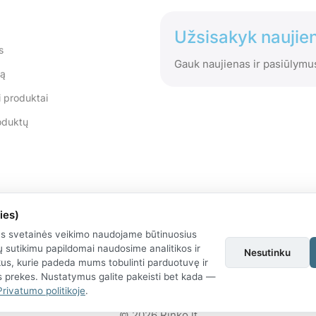
Užsisakyk naujien
s
Gauk naujienas ir pasiūlymu
tą
 produktai
oduktų
ies)
us svetainės veikimo naudojame būtinuosius
 sutikimu papildomai naudosime analitikos ir
Nesutinku
kus, kurie padeda mums tobulinti parduotuvę ir
as prekes. Nustatymus galite pakeisti bet kada —
Privatumo politikoje
.
© 2026 Rinko.lt