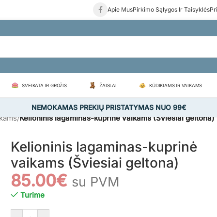
Apie Mus
Pirkimo Sąlygos Ir Taisyklės
Pr
SVEIKATA IR GROŽIS
ŽAISLAI
KŪDIKIAMS IR VAIKAMS
NEMOKAMAS PREKIŲ PRISTATYMAS NUO 99€
ikams
/
Kelioninis lagaminas-kuprinė vaikams (Šviesiai geltona)
Kelioninis lagaminas-kuprinė
vaikams (Šviesiai geltona)
85.00
€
su PVM
Turime