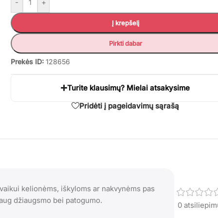
-
+
Į krepšelį
Pirkti dabar
Prekės ID:
128656
Turite klausimų? Mielai atsakysime
Pridėti į pageidavimų sąrašą
ų vaikui kelionėms, iškyloms ar nakvynėms pas
s daug džiaugsmo bei patogumo.
0 atsiliepi