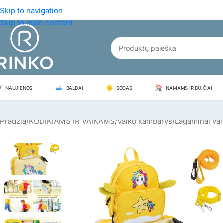
Skip to navigation
Skip to main content
NAUJIENOS
BALDAI
SODAS
NAMAMS IR BUIČIAI
Pradžia
/
KŪDIKIAMS IR VAIKAMS
/
Vaiko kambarys
/
Lagaminai va