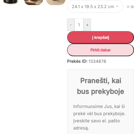
Iš
-
+
Į krepšelį
Pirkti dabar
Prekės ID:
1334878
Pranešti, kai
bus prekyboje
Informuosime Jus, kai ši
prekė vėl bus prekyboje.
Įveskite savo el. pašto
adresą.