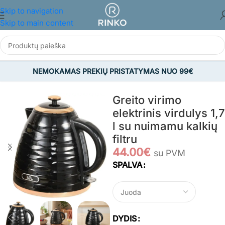
Skip to navigation
Skip to main content
NEMOKAMAS PREKIŲ PRISTATYMAS NUO 99€
Pradžia
/
NAMAMS IR BUIČIAI
/
Buitinė technika
Greito virimo
elektrinis virdulys 1,7
l su nuimamu kalkių
filtru
44.00
€
su PVM
SPALVA
DYDIS