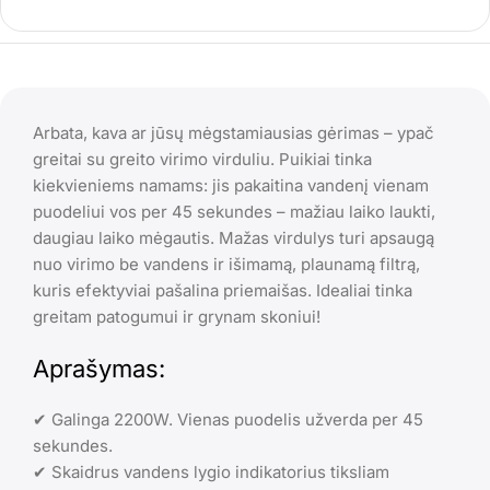
Arbata, kava ar jūsų mėgstamiausias gėrimas – ypač
greitai su greito virimo virduliu. Puikiai tinka
kiekvieniems namams: jis pakaitina vandenį vienam
puodeliui vos per 45 sekundes – mažiau laiko laukti,
daugiau laiko mėgautis. Mažas virdulys turi apsaugą
nuo virimo be vandens ir išimamą, plaunamą filtrą,
kuris efektyviai pašalina priemaišas. Idealiai tinka
greitam patogumui ir grynam skoniui!
Aprašymas:
✔ Galinga 2200W. Vienas puodelis užverda per 45
sekundes.
✔ Skaidrus vandens lygio indikatorius tiksliam