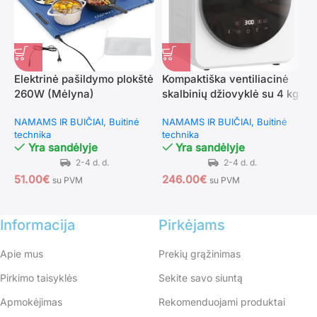
Elektrinė pašildymo plokštė
Kompaktiška ventiliacinė
P
260W (Mėlyna)
skalbinių džiovyklė su 4 kg
k
talpa ir sterilizavimo
e
NAMAMS IR BUIČIAI
Buitinė
NAMAMS IR BUIČIAI
Buitinė
N
funkcija
2
technika
technika
t
Yra sandėlyje
Yra sandėlyje
51.00
€
246.00
€
1
su PVM
su PVM
Informacija
Pirkėjams
Apie mus
Prekių grąžinimas
Pirkimo taisyklės
Sekite savo siuntą
Apmokėjimas
Rekomenduojami produktai