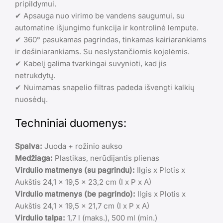
pripildymui.
✔ Apsauga nuo virimo be vandens saugumui, su
automatine išjungimo funkcija ir kontrolinė lempute.
✔ 360° pasukamas pagrindas, tinkamas kairiarankiams
ir dešiniarankiams. Su neslystančiomis kojelėmis.
✔ Kabelį galima tvarkingai suvynioti, kad jis
netrukdytų.
✔ Nuimamas snapelio filtras padeda išvengti kalkių
nuosėdų.
Techniniai duomenys:
Spalva:
Juoda + rožinio aukso
Medžiaga:
Plastikas, nerūdijantis plienas
Virdulio matmenys (su pagrindu):
Ilgis x Plotis x
Aukštis 24,1 x 19,5 x 23,2 cm (I x P x A)
Virdulio matmenys (be pagrindo):
Ilgis x Plotis x
Aukštis 24,1 x 19,5 x 21,7 cm (I x P x A)
Virdulio talpa:
1,7 l (maks.), 500 ml (min.)