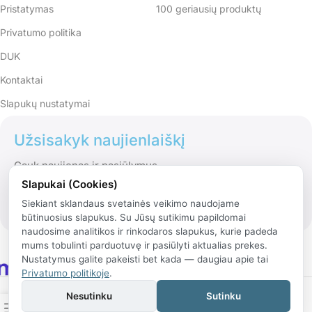
Pristatymas
100 geriausių produktų
Privatumo politika
DUK
Kontaktai
Slapukų nustatymai
Užsisakyk naujienlaiškį
Gauk naujienas ir pasiūlymus
Slapukai (Cookies)
Siekiant sklandaus svetainės veikimo naudojame
būtinuosius slapukus. Su Jūsų sutikimu papildomai
naudosime analitikos ir rinkodaros slapukus, kurie padeda
mums tobulinti parduotuvę ir pasiūlyti aktualias prekes.
Nustatymus galite pakeisti bet kada — daugiau apie tai
Privatumo politikoje
.
© 2026 Rinko.lt
Nesutinku
Sutinku