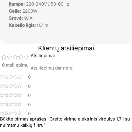
Įtampa:
220-240V / 50-60Hz
Galia:
2200W
Srovė:
9,1A
Kabelio ilgis:
0,7 m
Klientų atsiliepimai
Atsiliepimai
0 atsiliepimų
Atsiliepimų dar nėra.
0
0
0
0
0
Būkite pirmas aprašęs “Greito virimo elektrinis virdulys 1,7 l su
nuimamu kalkių filtru”