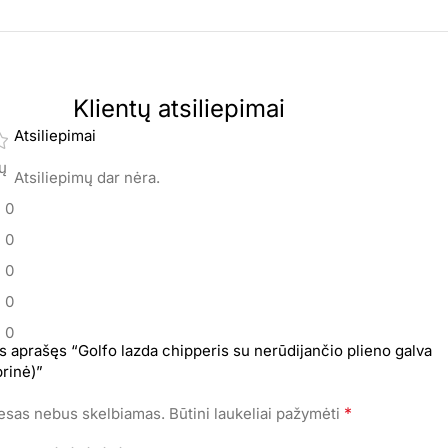
Klientų atsiliepimai
Atsiliepimai
mų
Atsiliepimų dar nėra.
0
0
0
0
0
s aprašęs “Golfo lazda chipperis su nerūdijančio plieno galva
rinė)”
*
resas nebus skelbiamas.
Būtini laukeliai pažymėti