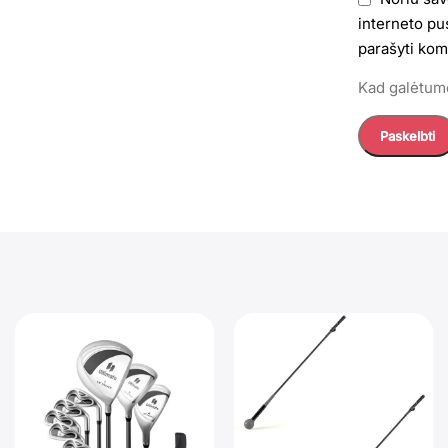
interneto pus
parašyti kom
Kad galėtumė