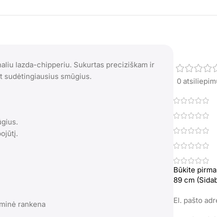
naliu lazda-chipperiu. Sukurtas preciziškam ir
net sudėtingiausius smūgius.
0 atsiliepi
ūgius.
ojūtį.
Būkite pirma
89 cm (Sidab
El. pašto ad
uminė rankena