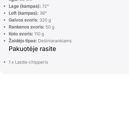
Lage (kampas):
72°
Loft (kampas):
36°
Galvos svoris:
320 g
Rankenos svoris:
50 g
Koto svoris:
110 g
Žaidėjo tipas:
Dešiniarankiams
Pakuotėje rasite
1 x Lazda-chipperis