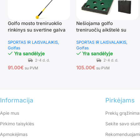
Golfo mosto treniruoklio
Nešiojama golfo
rinkinys su svertine galva
treniruočių aikštelė su
(Geltona)
reguliuojamomis lazdomis
SPORTAS IR LAISVALAIKIS
SPORTAS IR LAISVALAIKIS
(Žalia)
Golfas
Golfas
Yra sandėlyje
Yra sandėlyje
91.00
€
105.00
€
su PVM
su PVM
Informacija
Pirkėjams
Apie mus
Prekių grąžinima
Pirkimo taisyklės
Sekite savo siun
Apmokėjimas
Rekomenduojami