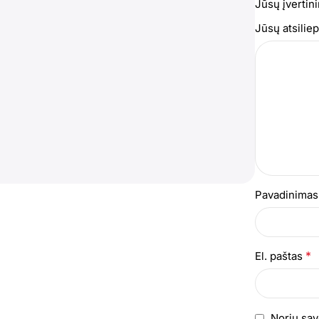
Jūsų įvertin
Jūsų atsili
Pavadinima
*
El. paštas
Noriu sav