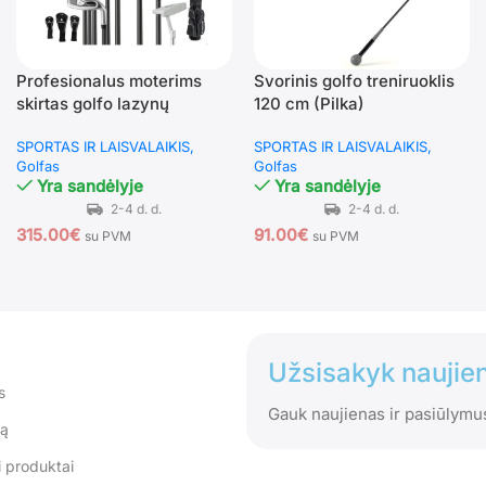
Profesionalus moterims
Svorinis golfo treniruoklis
skirtas golfo lazynų
120 cm (Pilka)
komplektas (Juoda)
SPORTAS IR LAISVALAIKIS
SPORTAS IR LAISVALAIKIS
Golfas
Golfas
Yra sandėlyje
Yra sandėlyje
315.00
€
91.00
€
su PVM
su PVM
Užsisakyk naujien
s
Gauk naujienas ir pasiūlymu
tą
 produktai