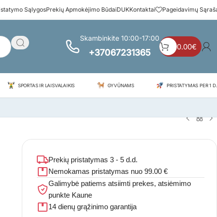
istatymo Sąlygos
Prekių Apmokėjimo Būdai
DUK
Kontaktai
Pageidavimų Sąraš
Skambinkite 10:00-17:00
0.00
€
+37067231365
SPORTAS IR LAISVALAIKIS
GYVŪNAMS
PRISTATYMAS PER 1 D.
Prekių pristatymas 3 - 5 d.d.
Nemokamas pristatymas nuo 99.00 €
Galimybė patiems atsiimti prekes, atsiėmimo
punkte Kaune
14 dienų grąžinimo garantija