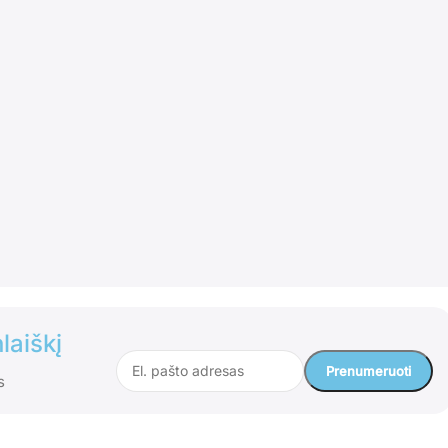
laiškį
s