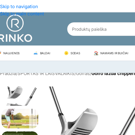
Skip to navigation
Skip to main content
NAUJIENOS
BALDAI
SODAS
NAMAMS IR BUIČIAI
Pradžia
/
SPORTAS IR LAISVALAIKIS
/
Golfas
/
Golfo lazda chipperi