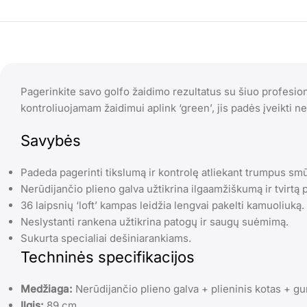
Pagerinkite savo golfo žaidimo rezultatus su šiuo profesio
kontroliuojamam žaidimui aplink ‘green’, jis padės įveikti 
Savybės
Padeda pagerinti tikslumą ir kontrolę atliekant trumpus sm
Nerūdijančio plieno galva užtikrina ilgaamžiškumą ir tvirtą p
36 laipsnių ‘loft’ kampas leidžia lengvai pakelti kamuoliuką.
Neslystanti rankena užtikrina patogų ir saugų suėmimą.
Sukurta specialiai dešiniarankiams.
Techninės specifikacijos
Medžiaga:
Nerūdijančio plieno galva + plieninis kotas + g
Ilgis:
89 cm