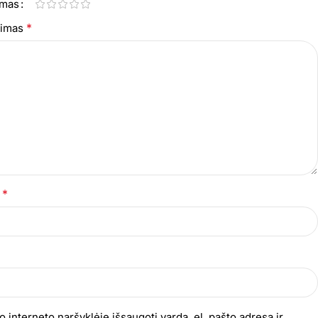
imas
*
epimas
*
s
o interneto naršyklėje išsaugoti vardą, el. pašto adresą ir