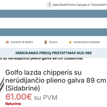
Apie Mus
Pirkimo Sąlygos Ir Taisyklės
Pr
SVEIKATA IR GROŽIS
ŽAISLAI
KŪDIKIAMS IR VAIKAMS
NEMOKAMAS PREKIŲ PRISTATYMAS NUO 99€
s su nerūdijančio plieno galva 89 cm (Sidabrinė)
Golfo lazda chipperis su
nerūdijančio plieno galva 89 cm
(Sidabrinė)
61.00
€
su PVM
Neturime