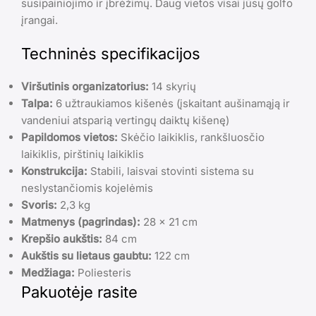
susipainiojimo ir įbrėžimų. Daug vietos visai jūsų golfo
įrangai.
Techninės specifikacijos
Viršutinis organizatorius:
14 skyrių
Talpa:
6 užtraukiamos kišenės (įskaitant aušinamąją ir
vandeniui atsparią vertingų daiktų kišenę)
Papildomos vietos:
Skėčio laikiklis, rankšluosčio
laikiklis, pirštinių laikiklis
Konstrukcija:
Stabili, laisvai stovinti sistema su
neslystančiomis kojelėmis
Svoris:
2,3 kg
Matmenys (pagrindas):
28 x 21 cm
Krepšio aukštis:
84 cm
Aukštis su lietaus gaubtu:
122 cm
Medžiaga:
Poliesteris
Pakuotėje rasite