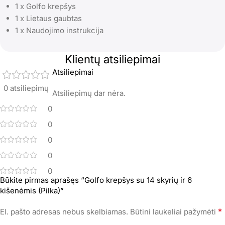
1 x Golfo krepšys
1 x Lietaus gaubtas
1 x Naudojimo instrukcija
Klientų atsiliepimai
Atsiliepimai
0 atsiliepimų
Atsiliepimų dar nėra.
0
0
0
0
0
Būkite pirmas aprašęs “Golfo krepšys su 14 skyrių ir 6
kišenėmis (Pilka)”
*
El. pašto adresas nebus skelbiamas.
Būtini laukeliai pažymėti