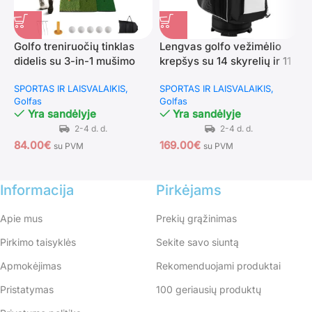
Golfo treniruočių tinklas
Lengvas golfo vežimėlio
S
didelis su 3-in-1 mušimo
krepšys su 14 skyrelių ir 11
g
kilimėliu (Juoda)
kišenių (Juoda)
r
SPORTAS IR LAISVALAIKIS
SPORTAS IR LAISVALAIKIS
S
(
Golfas
Golfas
G
Yra sandėlyje
Yra sandėlyje
84.00
€
169.00
€
1
su PVM
su PVM
Informacija
Pirkėjams
Apie mus
Prekių grąžinimas
Pirkimo taisyklės
Sekite savo siuntą
Apmokėjimas
Rekomenduojami produktai
Pristatymas
100 geriausių produktų