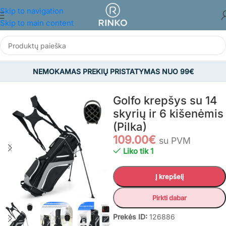
Skip to navigation
Skip to main content
NEMOKAMAS PREKIŲ PRISTATYMAS NUO 99€
Pradžia
/
SPORTAS IR LAISVALAIKIS
/
Golfas
Golfo krepšys su 14
skyrių ir 6 kišenėmis
(Pilka)
109.00
€
su PVM
Liko tik 1
Į krepšelį
Pirkti dabar
Prekės ID:
126886