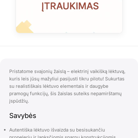
Pristatome svajonių žaislą – elektrinį vaikišką lėktuvą,
kuris leis jūsų mažyliui pasijusti tikru pilotu! Sukurtas
su realistiškais lėktuvo elementais ir daugybe
pramogų funkcijų, šis žaislas suteiks nepamirštamų
įspūdžių.
Savybės
Autentiška lėktuvo išvaizda su besisukančiu
propeleriu ir lanksčiomis sparnų konstrukcijomis.