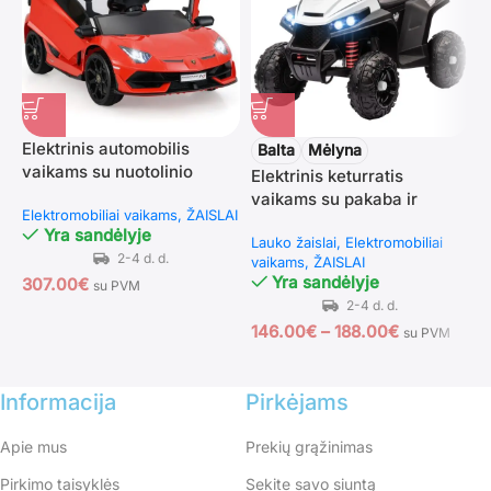
Elektrinis automobilis
P
Balta
Mėlyna
vaikams su nuotolinio
e
Elektrinis keturratis
valdymo pulteliu (Raudona)
v
vaikams su pakaba ir
Elektromobiliai vaikams
ŽAISLAI
E
f
pramogų funkcijomis
Yra sandėlyje
Lauko žaislai
Elektromobiliai
vaikams
ŽAISLAI
Yra sandėlyje
307.00
€
1
su PVM
146.00
€
–
188.00
€
su PVM
Informacija
Pirkėjams
Apie mus
Prekių grąžinimas
Pirkimo taisyklės
Sekite savo siuntą