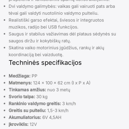
Dvi valdymo galimybės: vaikas gali vairuoti pats arba
tėvai gali valdyti nuotolinio valdymo pulteliu.
Realistiški garso efektai, šviesos ir integruotos
muzikos, radijo bei USB funkcijos.
Saugus ir stabilus važiavimas dėl plataus sėdynės su
saugos diržu ir kokybiškų ratų.
Skatina vaiko motorinius įgūdžius, rankų ir akių
koordinaciją bei vaizduotę.
Techninės specifikacijos
Medžiaga:
PP
Matmenys:
124 x 100 x 62 cm (I x P x A)
Tinkamas amžius:
nuo 3 metų
Svorio talpa:
30 kg
Rankinio valdymo greitis:
3 km/h
Greitis su pulteliu:
1,5-3 km/h
Akumuliatorius:
6V 4,5AH
Įkroviklis:
12V