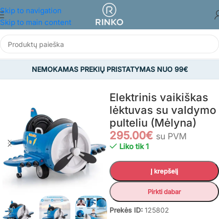
Skip to navigation
Skip to main content
NEMOKAMAS PREKIŲ PRISTATYMAS NUO 99€
Pradžia
/
ŽAISLAI
/
Lauko žaislai
/
Elektromobiliai vaikams
Elektrinis vaikiškas
lėktuvas su valdymo
pulteliu (Mėlyna)
295.00
€
su PVM
Liko tik 1
Į krepšelį
Pirkti dabar
Prekės ID:
125802