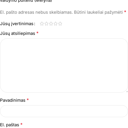
valdymo pulteliu (Mėlyna)”
*
El. pašto adresas nebus skelbiamas.
Būtini laukeliai pažymėti
Jūsų įvertinimas
*
Jūsų atsiliepimas
*
Pavadinimas
*
El. paštas