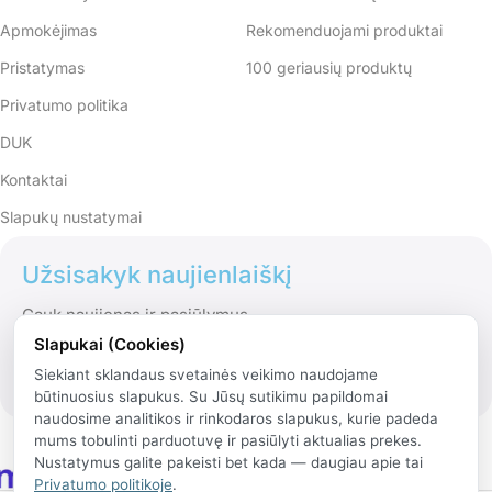
Apmokėjimas
Rekomenduojami produktai
Pristatymas
100 geriausių produktų
Privatumo politika
DUK
Kontaktai
Slapukų nustatymai
Užsisakyk naujienlaiškį
Gauk naujienas ir pasiūlymus
Slapukai (Cookies)
Siekiant sklandaus svetainės veikimo naudojame
būtinuosius slapukus. Su Jūsų sutikimu papildomai
naudosime analitikos ir rinkodaros slapukus, kurie padeda
mums tobulinti parduotuvę ir pasiūlyti aktualias prekes.
Nustatymus galite pakeisti bet kada — daugiau apie tai
Privatumo politikoje
.