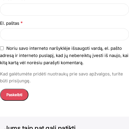
*
El. paštas
Noriu savo interneto naršyklėje išsaugoti vardą, el. pašto
adresą ir interneto puslapį, kad jų nebereiktų įvesti iš naujo, kai
kitą kartą vėl norėsiu parašyti komentarą.
Kad galėtumėte pridėti nuotraukų prie savo apžvalgos, turite
būti prisijungę.
Jums taip pat gali patikti