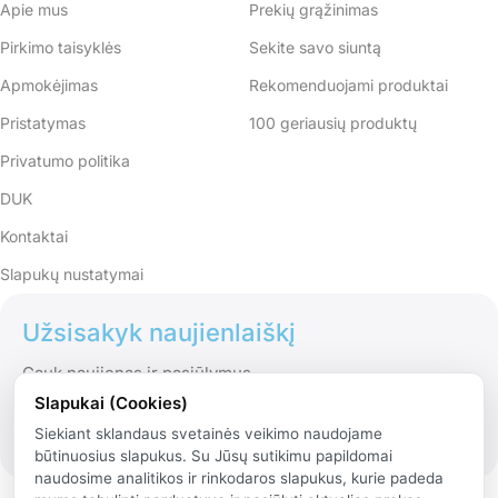
Apie mus
Prekių grąžinimas
Pirkimo taisyklės
Sekite savo siuntą
Apmokėjimas
Rekomenduojami produktai
Pristatymas
100 geriausių produktų
Privatumo politika
DUK
Kontaktai
Slapukų nustatymai
Užsisakyk naujienlaiškį
Gauk naujienas ir pasiūlymus
Slapukai (Cookies)
Siekiant sklandaus svetainės veikimo naudojame
būtinuosius slapukus. Su Jūsų sutikimu papildomai
naudosime analitikos ir rinkodaros slapukus, kurie padeda