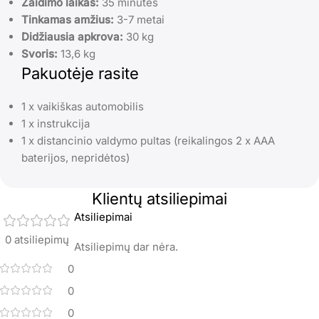
Žaidimo laikas:
35 minutės
Tinkamas amžius:
3-7 metai
Didžiausia apkrova:
30 kg
Svoris:
13,6 kg
Pakuotėje rasite
1 x vaikiškas automobilis
1 x instrukcija
1 x distancinio valdymo pultas (reikalingos 2 x AAA
baterijos, nepridėtos)
Klientų atsiliepimai
Atsiliepimai
0 atsiliepimų
Atsiliepimų dar nėra.
0
0
0