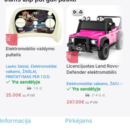
Elektromobilio valdymo
pultelis
Licencijuotas Land Rover
E
Lauko žaislai
Elektromobiliai
vaikams
ŽAISLAI
Defender elektromobilis
k
PRISTATYMAS PER 1 D.D.
vaikams su nuotolinio
ž
Yra sandėlyje
Elektromobiliai vaikams
ŽAISLAI
E
valdymo pultu (Rožinė)
Yra sandėlyje
25.00
€
su PVM
247.00
€
2
su PVM
Informacija
Pirkėjams