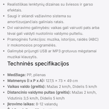
Realistiškas lenktynių dizainas su šviesos ir garso
efektais.
Saugi ir sklandi važiavimo sistema su
amortizuojančiais galiniais ratais.
Dvi vairavimo galimybės: vaikas gali vairuoti pats arba
tėvai gali valdyti nuotolinio valdymo pulteliu.
Pramoginės funkcijos: muzika, istorijos, raidės (ABC)
ir mokomosios programėlės.
Galimybė prijungti USB ar MP3 grotuvus mėgstamai
muzikai klausytis.
Techninės specifikacijos
Medžiaga:
PP, plienas
Matmenys (I x P x A):
127,5 x 73 x 49 cm
Vaikas valdo (greitis):
Mažas 2 km/h, Didelis 5 km/h
Distancinio valdymo pultas (greitis):
Mažas 2 km/h,
Vidutinis 3,5 km/h, Didelis 5 km/h
Įkrovimo laikas:
8-12 valandų