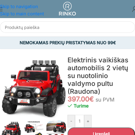
Skip to navigation
Skip to main content
NEMOKAMAS PREKIŲ PRISTATYMAS NUO 99€
Pradžia
/
ŽAISLAI
/
Lauko žaislai
/
Elektromobiliai vaikams
Elektrinis vaikiškas
automobilis 2 vietų
su nuotolinio
valdymo pultu
(Raudona)
397.00
€
su PVM
Turime
-
+
Į krepšelį