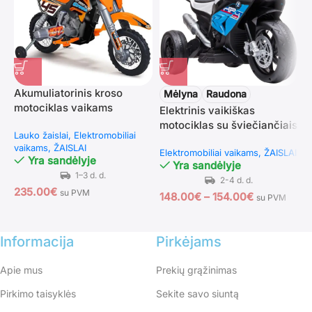
Akumuliatorinis kroso
T
Mėlyna
Raudona
motociklas vaikams
m
Elektrinis vaikiškas
m
motociklas su šviečiančiais
Lauko žaislai
Elektromobiliai
E
žibintais ir 3 muzikos
vaikams
ŽAISLAI
Elektromobiliai vaikams
ŽAISLAI
režimais 1,5–5 metų
Yra sandėlyje
Yra sandėlyje
vaikams
1
235.00
€
su PVM
148.00
€
–
154.00
€
su PVM
Informacija
Pirkėjams
Apie mus
Prekių grąžinimas
Pirkimo taisyklės
Sekite savo siuntą