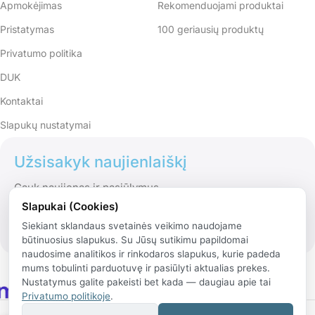
Apmokėjimas
Rekomenduojami produktai
Pristatymas
100 geriausių produktų
Privatumo politika
DUK
Kontaktai
Slapukų nustatymai
Užsisakyk naujienlaiškį
Gauk naujienas ir pasiūlymus
Slapukai (Cookies)
Siekiant sklandaus svetainės veikimo naudojame
būtinuosius slapukus. Su Jūsų sutikimu papildomai
naudosime analitikos ir rinkodaros slapukus, kurie padeda
mums tobulinti parduotuvę ir pasiūlyti aktualias prekes.
Nustatymus galite pakeisti bet kada — daugiau apie tai
Privatumo politikoje
.
© 2026 Rinko.lt