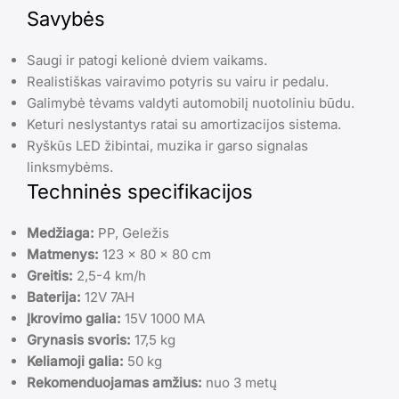
Savybės
Saugi ir patogi kelionė dviem vaikams.
Realistiškas vairavimo potyris su vairu ir pedalu.
Galimybė tėvams valdyti automobilį nuotoliniu būdu.
Keturi neslystantys ratai su amortizacijos sistema.
Ryškūs LED žibintai, muzika ir garso signalas
linksmybėms.
Techninės specifikacijos
Medžiaga:
PP, Geležis
Matmenys:
123 x 80 x 80 cm
Greitis:
2,5-4 km/h
Baterija:
12V 7AH
Įkrovimo galia:
15V 1000 MA
Grynasis svoris:
17,5 kg
Keliamoji galia:
50 kg
Rekomenduojamas amžius:
nuo 3 metų