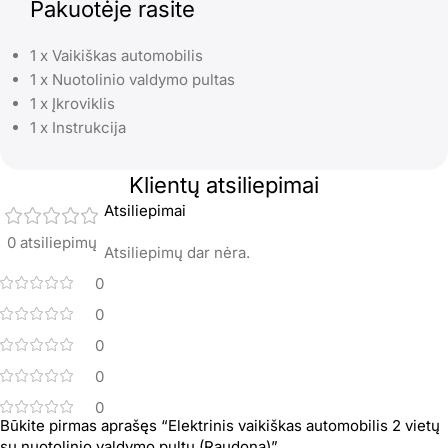
Pakuotėje rasite
1 x Vaikiškas automobilis
1 x Nuotolinio valdymo pultas
1 x Įkroviklis
1 x Instrukcija
Klientų atsiliepimai
Atsiliepimai
0 atsiliepimų
Atsiliepimų dar nėra.
0
0
0
0
0
Būkite pirmas aprašęs “Elektrinis vaikiškas automobilis 2 vietų
su nuotolinio valdymo pultu (Raudona)”