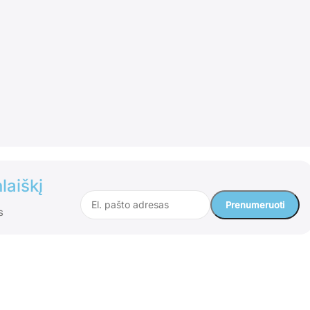
laiškį
s