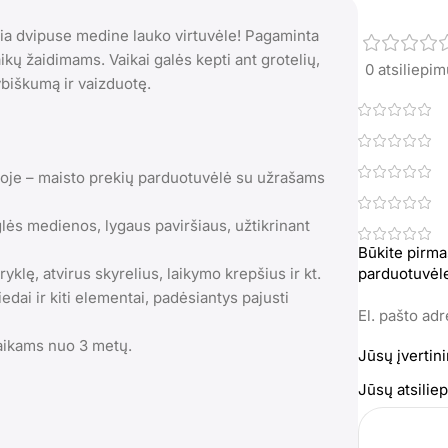
a dvipuse medine lauko virtuvėle! Pagaminta
aikų žaidimams. Vaikai galės kepti ant grotelių,
0 atsiliepi
ybiškumą ir vaizduotę.
itoje – maisto prekių parduotuvėlė su užrašams
lės medienos, lygaus paviršiaus, užtikrinant
Būkite pirma
ryklę, atvirus skyrelius, laikymo krepšius ir kt.
parduotuvėle
ai ir kiti elementai, padėsiantys pajusti
El. pašto ad
vaikams nuo 3 metų.
Jūsų įvertin
Jūsų atsili