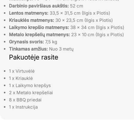
Darbinio paviršiaus aukštis:
52 cm
Lentos matmenys:
33,5 x 31,5 cm (Ilgis x Plotis)
Kriauklės matmenys:
30 x 23,5 cm (Ilgis x Plotis)
Laikymo krepšio matmenys:
38 x 34 cm (Ilgis x Plotis)
Metalo krepšelių matmenys:
23 x 10 cm (Ilgis x Plotis)
Grynasis svoris:
7,5 kg
Tinkamas amžius:
Nuo 3 metų
Pakuotėje rasite
1 x Virtuvėlė
1 x Kriauklė
1 x Laikymo krepšys
2 x Metalo krepšeliai
8 x BBQ priedai
1 x Instrukcija