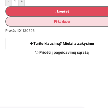
-
+
Į krepšelį
Pirkti dabar
Prekės ID:
130596
Turite klausimų? Mielai atsakysime
Pridėti į pageidavimų sąrašą