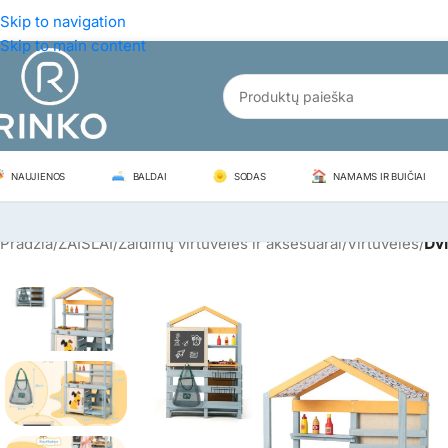
Skip to navigation
Skip to main content
NAUJIENOS
BALDAI
SODAS
NAMAMS IR BUIČIAI
Pradžia
/
ŽAISLAI
/
Žaidimų virtuvėlės ir aksesuarai
/
Virtuvėlės
/
Dvi