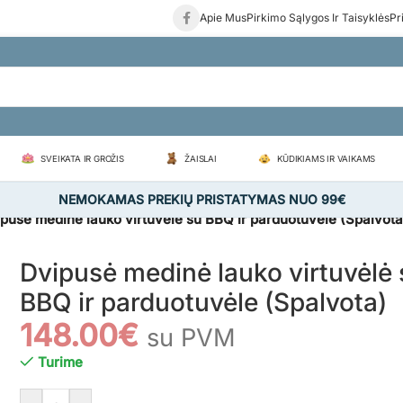
Apie Mus
Pirkimo Sąlygos Ir Taisyklės
Pr
SVEIKATA IR GROŽIS
ŽAISLAI
KŪDIKIAMS IR VAIKAMS
NEMOKAMAS PREKIŲ PRISTATYMAS NUO 99€
pusė medinė lauko virtuvėlė su BBQ ir parduotuvėle (Spalvota
Dvipusė medinė lauko virtuvėlė 
BBQ ir parduotuvėle (Spalvota)
148.00
€
su PVM
Turime