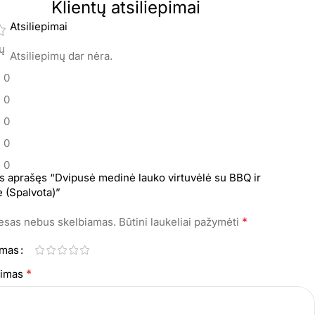
Klientų atsiliepimai
Atsiliepimai
mų
Atsiliepimų dar nėra.
0
0
0
0
0
s aprašęs “Dvipusė medinė lauko virtuvėlė su BBQ ir
 (Spalvota)”
*
resas nebus skelbiamas.
Būtini laukeliai pažymėti
imas
*
epimas