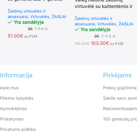
rožinė
virtuvėlė su kaitlentėmis ir
Žaidimų virtuvėlės ir
rašymo lenta (Kreminė
aksesuarai
Virtuvėlės
ŽAISLAI
Žaidimų virtuvėlės ir
balta)
Yra sandėlyje
aksesuarai
Virtuvėlės
ŽAISLAI
Yra sandėlyje
51.00
€
su PVM
103.50
€
115.00
€
su PVM
Informacija
Pirkėjams
Apie mus
Prekių grąžinima
Pirkimo taisyklės
Sekite savo siun
Apmokėjimas
Rekomenduojami
Pristatymas
100 geriausių pr
Privatumo politika