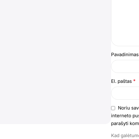
Pavadinima
*
El. paštas
Noriu sav
interneto pus
parašyti kom
Kad galėtumė