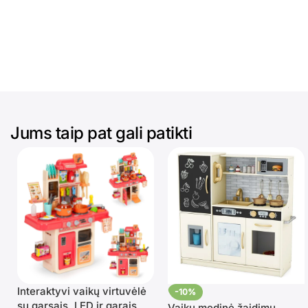
Jums taip pat gali patikti
Interaktyvi vaikų virtuvėlė
-10%
su garsais, LED ir garais,
Vaikų medinė žaidimų