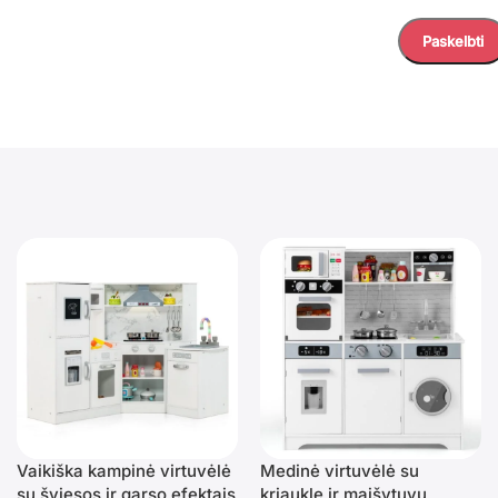
Vaikiška kampinė virtuvėlė
Medinė virtuvėlė su
su šviesos ir garso efektais
kriaukle ir maišytuvu