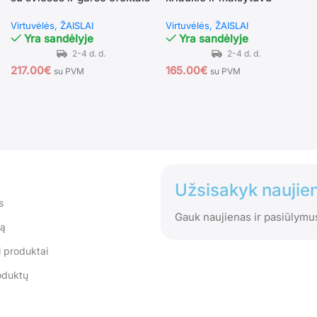
(Balta)
vaikams (Balta)
Virtuvėlės
ŽAISLAI
Virtuvėlės
ŽAISLAI
Yra sandėlyje
Yra sandėlyje
217.00
€
165.00
€
su PVM
su PVM
Užsisakyk naujien
s
Gauk naujienas ir pasiūlymu
tą
 produktai
oduktų