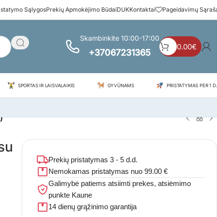
istatymo Sąlygos
Prekių Apmokėjimo Būdai
DUK
Kontaktai
Pageidavimų Sąraš
Skambinkite 10:00-17:00
0.00
€
+37067231365
SPORTAS IR LAISVALAIKIS
GYVŪNAMS
PRISTATYMAS PER 1 D.
)
su
Prekių pristatymas 3 - 5 d.d.
Nemokamas pristatymas nuo 99.00 €
Galimybė patiems atsiimti prekes, atsiėmimo
punkte Kaune
14 dienų grąžinimo garantija