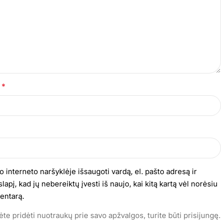
*
s
o interneto naršyklėje išsaugoti vardą, el. pašto adresą ir
lapį, kad jų nebereiktų įvesti iš naujo, kai kitą kartą vėl norėsiu
entarą.
te pridėti nuotraukų prie savo apžvalgos, turite būti prisijungę.