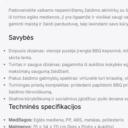
Padovanokite vaikams nepamirštamų žaidimo akimirkų su ši
iš tvirtos eglės medienos, ji yra ilgaamžė ir visiškai saugi v
gaminti maistą ir žaisti parduotuvę, taip lavindami savo kūr
Savybės
Dvipusis dizainas: vienoje pusėje įrengta BBQ kepsninė, k
skirta lenta.
Tvirtas ir saugus dizainas: pagaminta iš aukštos kokybės eg
maksimalų saugumą žaidžiant.
Platus žaidimo galimybių spektras: virtuvėlė turi kriauklę, vi
Turiningas priedų komplektas: pridedami papildomi BBQ pried
žaidimo tikroviškumą.
Skatina kūrybiškumą ir socialinius įgūdžius: puiki dovana 
Techninės specifikacijos
Medžiagos:
Eglės mediena, PP, ABS, metalas, poliesteris
Matmenys:
75 x 34 x 111 cm (Ilgis x Plotis x Aukštis)