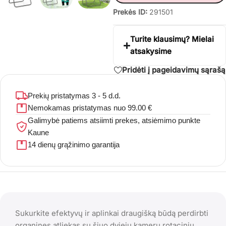
Prekės ID:
291501
Turite klausimų? Mielai
atsakysime
Pridėti į pageidavimų sąrašą
Prekių pristatymas 3 - 5 d.d.
Nemokamas pristatymas nuo 99.00 €
Galimybė patiems atsiimti prekes, atsiėmimo punkte
Kaune
14 dienų grąžinimo garantija
Sukurkite efektyvų ir aplinkai draugišką būdą perdirbti
organines atliekas su šiuo dviejų kamerų rotaciniu