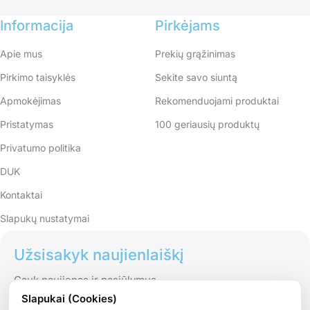
Informacija
Pirkėjams
Apie mus
Prekių grąžinimas
Pirkimo taisyklės
Sekite savo siuntą
Apmokėjimas
Rekomenduojami produktai
Pristatymas
100 geriausių produktų
Privatumo politika
DUK
Kontaktai
Slapukų nustatymai
Užsisakyk naujienlaiškį
Gauk naujienas ir pasiūlymus
Slapukai (Cookies)