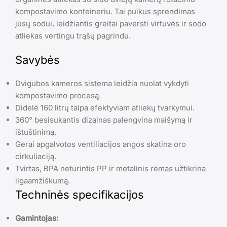
kompostavimo konteineriu. Tai puikus sprendimas
jūsų sodui, leidžiantis greitai paversti virtuvės ir sodo
atliekas vertingu trąšų pagrindu.
Savybės
Dvigubos kameros sistema leidžia nuolat vykdyti
kompostavimo procesą.
Didelė 160 litrų talpa efektyviam atliekų tvarkymui.
360° besisukantis dizainas palengvina maišymą ir
ištuštinimą.
Gerai apgalvotos ventiliacijos angos skatina oro
cirkuliaciją.
Tvirtas, BPA neturintis PP ir metalinis rėmas užtikrina
ilgaamžiškumą.
Techninės specifikacijos
Gamintojas: