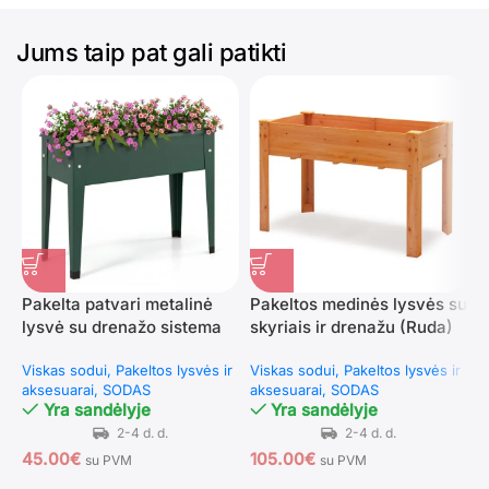
Jums taip pat gali patikti
Pakelta patvari metalinė
Pakeltos medinės lysvės su
T
lysvė su drenažo sistema
skyriais ir drenažu (Ruda)
a
(Žalia)
1
Viskas sodui
Pakeltos lysvės ir
Viskas sodui
Pakeltos lysvės ir
V
aksesuarai
SODAS
aksesuarai
SODAS
S
Yra sandėlyje
Yra sandėlyje
45.00
€
105.00
€
8
su PVM
su PVM