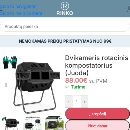
Skip to navigation
Skip to main content
NEMOKAMAS PREKIŲ PRISTATYMAS NUO 99€
Pradžia
/
SODAS
/
Viskas sodui
/
Komposto dėžės
Dvikameris rotacinis
kompostatorius
(Juoda)
88.00
€
su PVM
Turime
-
+
Į krepšelį
Pirkti dabar