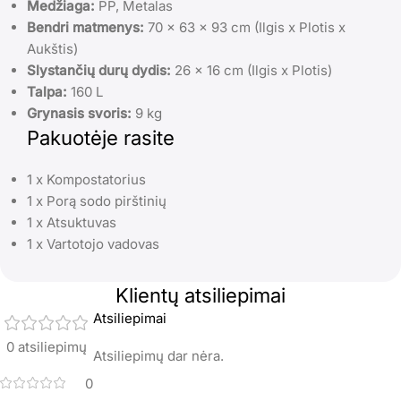
Medžiaga:
PP, Metalas
Bendri matmenys:
70 x 63 x 93 cm (Ilgis x Plotis x
Aukštis)
Slystančių durų dydis:
26 x 16 cm (Ilgis x Plotis)
Talpa:
160 L
Grynasis svoris:
9 kg
Pakuotėje rasite
1 x Kompostatorius
1 x Porą sodo pirštinių
1 x Atsuktuvas
1 x Vartotojo vadovas
Klientų atsiliepimai
Atsiliepimai
0 atsiliepimų
Atsiliepimų dar nėra.
0