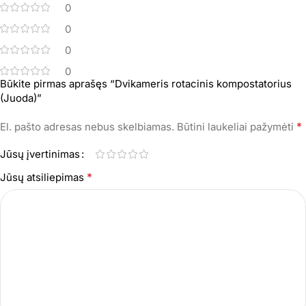
0
0
0
0
Būkite pirmas aprašęs “Dvikameris rotacinis kompostatorius
(Juoda)”
*
El. pašto adresas nebus skelbiamas.
Būtini laukeliai pažymėti
Jūsų įvertinimas
*
Jūsų atsiliepimas