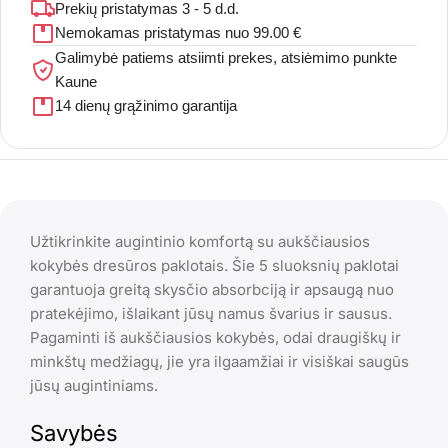
Prekių pristatymas 3 - 5 d.d.
Nemokamas pristatymas nuo 99.00 €
Galimybė patiems atsiimti prekes, atsiėmimo punkte
Kaune
14 dienų grąžinimo garantija
Užtikrinkite augintinio komfortą su aukščiausios
kokybės dresūros paklotais. Šie 5 sluoksnių paklotai
garantuoja greitą skysčio absorbciją ir apsaugą nuo
pratekėjimo, išlaikant jūsų namus švarius ir sausus.
Pagaminti iš aukščiausios kokybės, odai draugiškų ir
minkštų medžiagų, jie yra ilgaamžiai ir visiškai saugūs
jūsų augintiniams.
Savybės