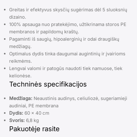
Greitas ir efektyvus skysčių sugėrimas dėl 5 sluoksnių
dizaino.
100% apsauga nuo pratekėjimo, užtikrinama storos PE
membranos ir papildomų kraštų.
Pagaminti iš saugių, hipoalerginių ir odai draugiškų
medžiagų.
Optimalus dydis tinka daugumai augintinių ir įvairioms
reikmėms.
Lengvai valomi ir patogūs naudoti tiek namuose, tiek
kelionėse.
Techninės specifikacijos
Medžiaga:
Neaustinis audinys, celiuliozė, sugeriamieji
audiniai, PE membrana
Dydis:
60 x 40 cm
Svoris:
6,8 kg
Pakuotėje rasite