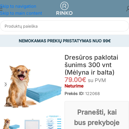
Skip to navigation
Skip to main content
NEMOKAMAS PREKIŲ PRISTATYMAS NUO 99€
Pradžia
/
GYVŪNAMS
/
Šunų reikmenys
/
Šunų aksesuarai
Dresūros paklotai
šunims 300 vnt
(Mėlyna ir balta)
79.00
€
su PVM
Neturime
Prekės ID:
122068
Pranešti, kai
bus prekyboje