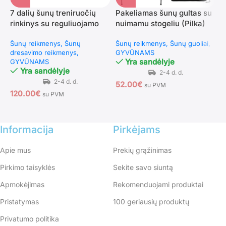
7 dalių šunų treniruočių
Pakeliamas šunų gultas su
rinkinys su reguliuojamo
nuimamu stogeliu (Pilka)
S
aukščio kliūtimis
v
Šunų reikmenys
Šunų
Šunų reikmenys
Šunų guoliai
dresavimo reikmenys
GYVŪNAMS
G
Yra sandėlyje
GYVŪNAMS
Š
Yra sandėlyje
52.00
€
su PVM
120.00
€
su PVM
1
Informacija
Pirkėjams
Apie mus
Prekių grąžinimas
Pirkimo taisyklės
Sekite savo siuntą
Apmokėjimas
Rekomenduojami produktai
Pristatymas
100 geriausių produktų
Privatumo politika