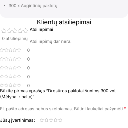
300 x Augintinių paklotų
Klientų atsiliepimai
Atsiliepimai
0 atsiliepimų
Atsiliepimų dar nėra.
0
0
0
0
0
Būkite pirmas aprašęs “Dresūros paklotai šunims 300 vnt
(Mėlyna ir balta)”
*
El. pašto adresas nebus skelbiamas.
Būtini laukeliai pažymėti
Jūsų įvertinimas