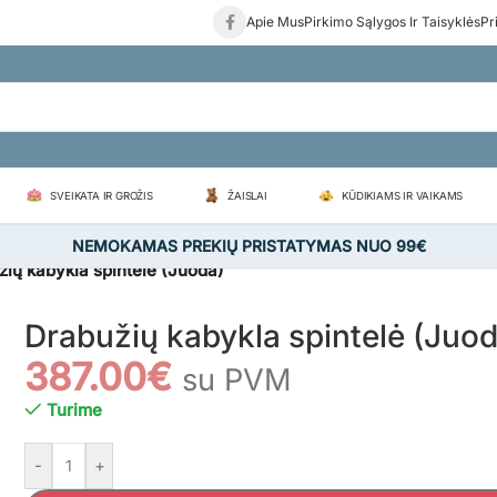
Apie Mus
Pirkimo Sąlygos Ir Taisyklės
Pr
SVEIKATA IR GROŽIS
ŽAISLAI
KŪDIKIAMS IR VAIKAMS
NEMOKAMAS PREKIŲ PRISTATYMAS NUO 99€
ių kabykla spintelė (Juoda)
Drabužių kabykla spintelė (Juod
387.00
€
su PVM
Turime
-
+