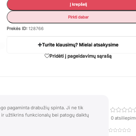
Į krepšelį
Pirkti dabar
Prekės ID:
128766
Turite klausimų? Mielai atsakysime
Pridėti į pageidavimų sąrašą
ngo pagaminta drabužių spinta. Ji ne tik
ir užtikrins funkcionalų bei patogų daiktų
0 atsiliepi