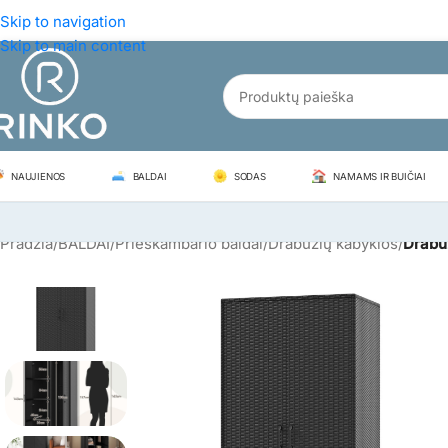
Skip to navigation
Skip to main content
NAUJIENOS
BALDAI
SODAS
NAMAMS IR BUIČIAI
Pradžia
/
BALDAI
/
Prieškambario baldai
/
Drabužių kabyklos
/
Drabuž