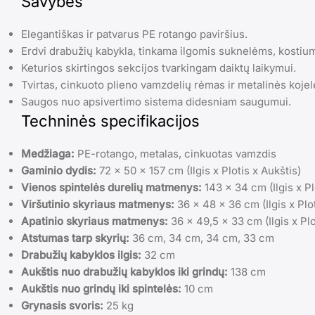
Savybės
Elegantiškas ir patvarus PE rotango paviršius.
Erdvi drabužių kabykla, tinkama ilgomis suknelėms, kosti
Keturios skirtingos sekcijos tvarkingam daiktų laikymui.
Tvirtas, cinkuoto plieno vamzdelių rėmas ir metalinės kojel
Saugos nuo apsivertimo sistema didesniam saugumui.
Techninės specifikacijos
Medžiaga:
PE-rotango, metalas, cinkuotas vamzdis
Gaminio dydis:
72 x 50 x 157 cm (Ilgis x Plotis x Aukštis)
Vienos spintelės durelių matmenys:
143 x 34 cm (Ilgis x Pl
Viršutinio skyriaus matmenys:
36 x 48 x 36 cm (Ilgis x Plot
Apatinio skyriaus matmenys:
36 x 49,5 x 33 cm (Ilgis x Plo
Atstumas tarp skyrių:
36 cm, 34 cm, 34 cm, 33 cm
Drabužių kabyklos ilgis:
32 cm
Aukštis nuo drabužių kabyklos iki grindų:
138 cm
Aukštis nuo grindų iki spintelės:
10 cm
Grynasis svoris:
25 kg