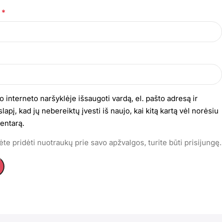
*
s
o interneto naršyklėje išsaugoti vardą, el. pašto adresą ir
lapį, kad jų nebereiktų įvesti iš naujo, kai kitą kartą vėl norėsiu
entarą.
te pridėti nuotraukų prie savo apžvalgos, turite būti prisijungę.