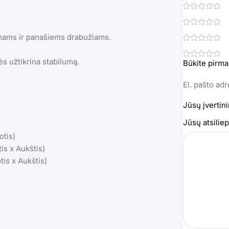
umams ir panašiems drabužiams.
ės užtikrina stabilumą.
Būkite pirma
El. pašto ad
Jūsų įvertin
Jūsų atsili
otis)
is x Aukštis)
tis x Aukštis)