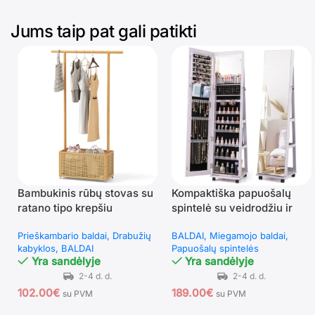
Jums taip pat gali patikti
Bambukinis rūbų stovas su
Kompaktiška papuošalų
ratano tipo krepšiu
spintelė su veidrodžiu ir
(Natūrali)
LED apšvietimu (Violetinė)
Prieškambario baldai
Drabužių
BALDAI
Miegamojo baldai
kabyklos
BALDAI
Papuošalų spintelės
Yra sandėlyje
Yra sandėlyje
102.00
€
189.00
€
su PVM
su PVM