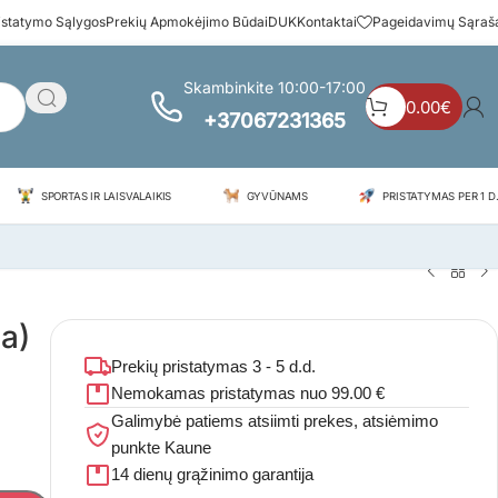
istatymo Sąlygos
Prekių Apmokėjimo Būdai
DUK
Kontaktai
Pageidavimų Sąraš
Skambinkite 10:00-17:00
0.00
€
+37067231365
SPORTAS IR LAISVALAIKIS
GYVŪNAMS
PRISTATYMAS PER 1 D.
a)
Prekių pristatymas 3 - 5 d.d.
Nemokamas pristatymas nuo 99.00 €
Galimybė patiems atsiimti prekes, atsiėmimo
punkte Kaune
14 dienų grąžinimo garantija