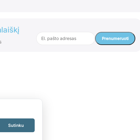
laiškį
s
Sutinku