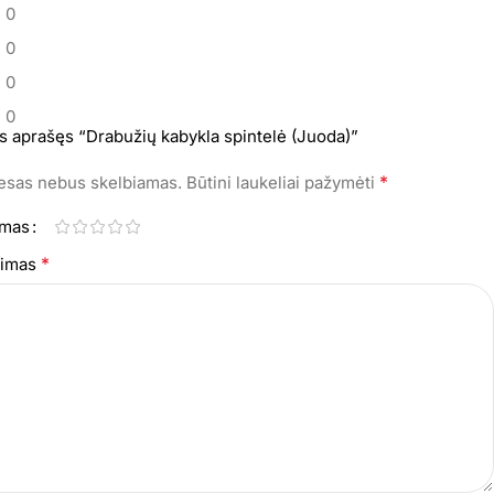
0
0
0
0
s aprašęs “Drabužių kabykla spintelė (Juoda)”
*
resas nebus skelbiamas.
Būtini laukeliai pažymėti
imas
*
epimas