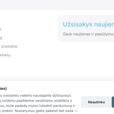
Užsisakyk naujien
s
Gauk naujienas ir pasiūlymu
tą
 produktai
oduktų
ies)
us svetainės veikimo naudojame būtinuosius
 sutikimu papildomai naudosime analitikos ir
Nesutinku
kus, kurie padeda mums tobulinti parduotuvę ir
as prekes. Nustatymus galite pakeisti bet kada —