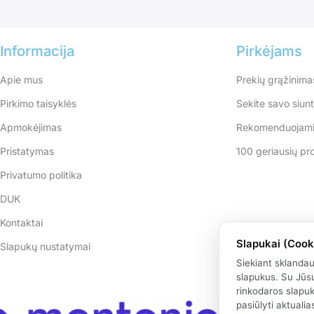
Informacija
Pirkėjams
Apie mus
Prekių grąžinima
Pirkimo taisyklės
Sekite savo siun
Apmokėjimas
Rekomenduojami
Pristatymas
100 geriausių pr
Privatumo politika
DUK
Kontaktai
Slapukai (Cook
Slapukų nustatymai
Siekiant sklanda
slapukus. Su Jūsų
rinkodaros slapu
pasiūlyti aktuali