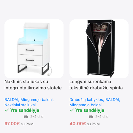
Naktinis staliukas su
Lengvai surenkama
integruota įkrovimo stotele
tekstilinė drabužių spinta
ir LED apšvietimu (Balta)
su kabykla (Juoda)
BALDAI
Miegamojo baldai
Drabužių kabyklos
BALDAI
Naktiniai staliukai
Miegamojo baldai
Yra sandėlyje
Yra sandėlyje
97.00
€
40.00
€
su PVM
su PVM