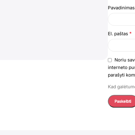
Pavadinima
*
El. paštas
Noriu sav
interneto pus
parašyti kom
Kad galėtumė