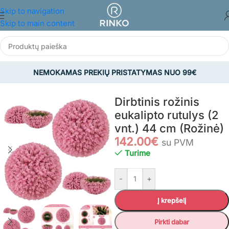
Skip to navigation
Skip to main content
NEMOKAMAS PREKIŲ PRISTATYMAS NUO 99€
Pradžia
/
NAMAMS IR BUIČIAI
/
Dekoro prekės
Dirbtinis rožinis
eukalipto rutulys (2
vnt.) 44 cm (Rožinė)
142.00
€
su PVM
Turime
-
+
Į krepšelį
Pirkti dabar