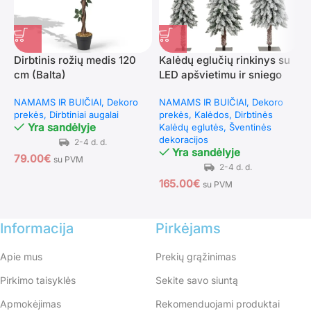
Dirbtinis rožių medis 120
Kalėdų eglučių rinkinys su
R
cm (Balta)
LED apšvietimu ir sniego
m
imitacija
a
NAMAMS IR BUIČIAI
Dekoro
NAMAMS IR BUIČIAI
Dekoro
N
(
prekės
Dirbtiniai augalai
prekės
Kalėdos
Dirbtinės
p
Yra sandėlyje
Kalėdų eglutės
Šventinės
s
dekoracijos
S
Yra sandėlyje
79.00
€
su PVM
165.00
€
9
su PVM
Informacija
Pirkėjams
Apie mus
Prekių grąžinimas
Pirkimo taisyklės
Sekite savo siuntą
Apmokėjimas
Rekomenduojami produktai