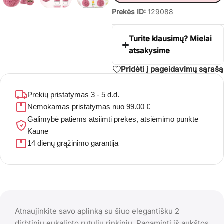
Prekės ID:
129088
Turite klausimų? Mielai
atsakysime
Pridėti į pageidavimų sąrašą
Prekių pristatymas 3 - 5 d.d.
Nemokamas pristatymas nuo 99.00 €
Galimybė patiems atsiimti prekes, atsiėmimo punkte
Kaune
14 dienų grąžinimo garantija
Atnaujinkite savo aplinką su šiuo elegantišku 2
dirbtinių eukalipto rutulių rinkiniu. Pagaminti iš aukštos