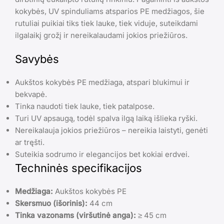
kokybės, UV spinduliams atsparios PE medžiagos, šie
rutuliai puikiai tiks tiek lauke, tiek viduje, suteikdami
ilgalaikį grožį ir nereikalaudami jokios priežiūros.
Savybės
Aukštos kokybės PE medžiaga, atspari blukimui ir
bekvapė.
Tinka naudoti tiek lauke, tiek patalpose.
Turi UV apsaugą, todėl spalva ilgą laiką išlieka ryški.
Nereikalauja jokios priežiūros – nereikia laistyti, genėti
ar tręšti.
Suteikia sodrumo ir elegancijos bet kokiai erdvei.
Techninės specifikacijos
Medžiaga:
Aukštos kokybės PE
Skersmuo (išorinis):
44 cm
Tinka vazonams (viršutinė anga):
≥ 45 cm