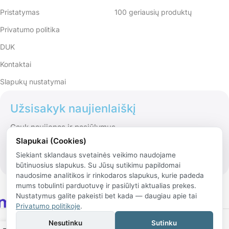
Pristatymas
100 geriausių produktų
Privatumo politika
DUK
Kontaktai
Slapukų nustatymai
Užsisakyk naujienlaiškį
Gauk naujienas ir pasiūlymus
Slapukai (Cookies)
Siekiant sklandaus svetainės veikimo naudojame
būtinuosius slapukus. Su Jūsų sutikimu papildomai
naudosime analitikos ir rinkodaros slapukus, kurie padeda
mums tobulinti parduotuvę ir pasiūlyti aktualias prekes.
Nustatymus galite pakeisti bet kada — daugiau apie tai
Privatumo politikoje
.
© 2026 Rinko.lt
Nesutinku
Sutinku