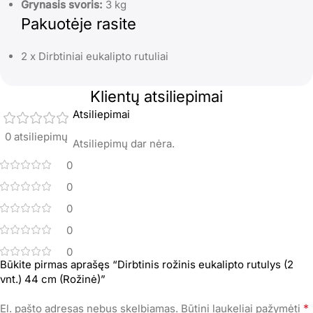
Grynasis svoris:
3 kg
Pakuotėje rasite
2 x Dirbtiniai eukalipto rutuliai
Klientų atsiliepimai
Atsiliepimai
0 atsiliepimų
Atsiliepimų dar nėra.
0
0
0
0
0
Būkite pirmas aprašęs “Dirbtinis rožinis eukalipto rutulys (2
vnt.) 44 cm (Rožinė)”
*
El. pašto adresas nebus skelbiamas.
Būtini laukeliai pažymėti