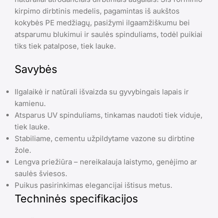
kirpimo dirbtinis medelis, pagamintas iš aukštos
kokybės PE medžiagų, pasižymi ilgaamžiškumu bei
atsparumu blukimui ir saulės spinduliams, todėl puikiai
tiks tiek patalpose, tiek lauke.
Savybės
Ilgalaikė ir natūrali išvaizda su gyvybingais lapais ir
kamienu.
Atsparus UV spinduliams, tinkamas naudoti tiek viduje,
tiek lauke.
Stabiliame, cementu užpildytame vazone su dirbtine
žole.
Lengva priežiūra – nereikalauja laistymo, genėjimo ar
saulės šviesos.
Puikus pasirinkimas elegancijai ištisus metus.
Techninės specifikacijos