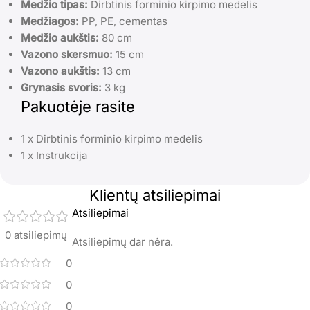
Medžio tipas:
Dirbtinis forminio kirpimo medelis
Medžiagos:
PP, PE, cementas
Medžio aukštis:
80 cm
Vazono skersmuo:
15 cm
Vazono aukštis:
13 cm
Grynasis svoris:
3 kg
Pakuotėje rasite
1 x Dirbtinis forminio kirpimo medelis
1 x Instrukcija
Klientų atsiliepimai
Atsiliepimai
0 atsiliepimų
Atsiliepimų dar nėra.
0
0
0