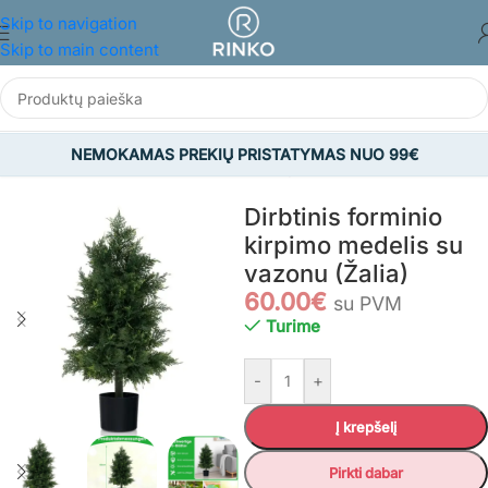
Skip to navigation
Skip to main content
NEMOKAMAS PREKIŲ PRISTATYMAS NUO 99€
Pradžia
/
NAMAMS IR BUIČIAI
/
Dekoro prekės
Dirbtinis forminio
kirpimo medelis su
vazonu (Žalia)
60.00
€
su PVM
Turime
-
+
Į krepšelį
Pirkti dabar