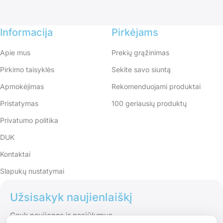
1
Informacija
Pirkėjams
Apie mus
Prekių grąžinimas
Pirkimo taisyklės
Sekite savo siuntą
Apmokėjimas
Rekomenduojami produktai
Pristatymas
100 geriausių produktų
Privatumo politika
DUK
Kontaktai
Slapukų nustatymai
Užsisakyk naujienlaiškį
Gauk naujienas ir pasiūlymus