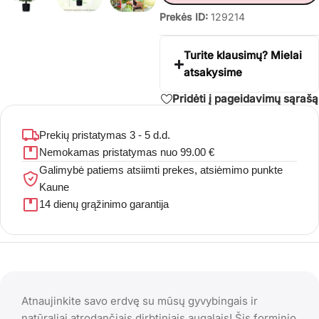
Prekės ID:
129214
Turite klausimų? Mielai
atsakysime
Pridėti į pageidavimų sąrašą
Prekių pristatymas 3 - 5 d.d.
Nemokamas pristatymas nuo 99.00 €
Galimybė patiems atsiimti prekes, atsiėmimo punkte
Kaune
14 dienų grąžinimo garantija
Atnaujinkite savo erdvę su mūsų gyvybingais ir
natūraliai atrodančiais dirbtiniais augalais! Šis forminio