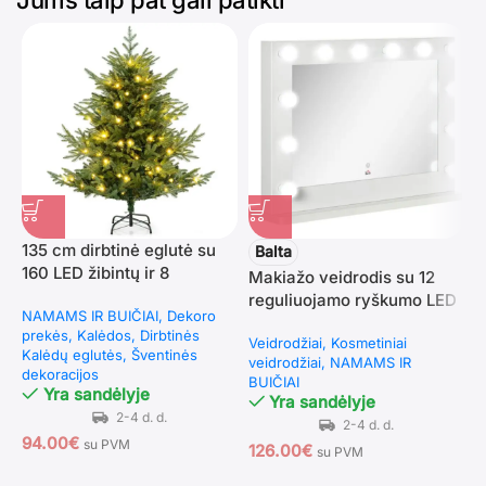
135 cm dirbtinė eglutė su
Balta
160 LED žibintų ir 8
S
Makiažo veidrodis su 12
apšvietimo režimais (Žalia)
v
reguliuojamo ryškumo LED
NAMAMS IR BUIČIAI
Dekoro
r
lempučių ir jutikliniu
prekės
Kalėdos
Dirbtinės
V
Veidrodžiai
Kosmetiniai
valdymu
Kalėdų eglutės
Šventinės
v
veidrodžiai
NAMAMS IR
dekoracijos
k
BUIČIAI
Yra sandėlyje
v
Yra sandėlyje
B
94.00
€
su PVM
126.00
€
su PVM