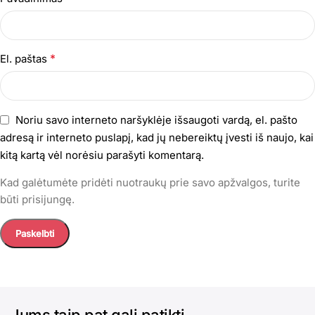
*
El. paštas
Noriu savo interneto naršyklėje išsaugoti vardą, el. pašto
adresą ir interneto puslapį, kad jų nebereiktų įvesti iš naujo, kai
kitą kartą vėl norėsiu parašyti komentarą.
Kad galėtumėte pridėti nuotraukų prie savo apžvalgos, turite
būti prisijungę.
Jums taip pat gali patikti