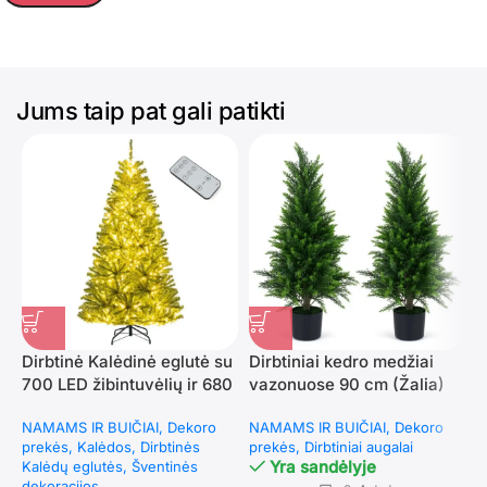
Jums taip pat gali patikti
Dirbtinė Kalėdinė eglutė su
Dirbtiniai kedro medžiai
P
700 LED žibintuvėlių ir 680
vazonuose 90 cm (Žalia)
d
šakų (Žalia)
a
NAMAMS IR BUIČIAI
Dekoro
NAMAMS IR BUIČIAI
Dekoro
N
prekės
Kalėdos
Dirbtinės
prekės
Dirbtiniai augalai
p
Yra sandėlyje
Kalėdų eglutės
Šventinės
K
dekoracijos
f