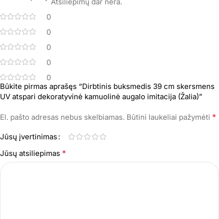
Atsiliepimų dar nėra.
0
0
0
0
0
Būkite pirmas aprašęs “Dirbtinis buksmedis 39 cm skersmens
UV atspari dekoratyvinė kamuolinė augalo imitacija (Žalia)”
*
El. pašto adresas nebus skelbiamas.
Būtini laukeliai pažymėti
Jūsų įvertinimas
*
Jūsų atsiliepimas