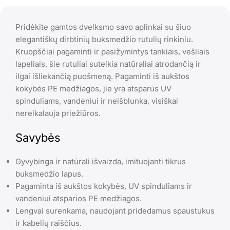
Pridėkite gamtos dvelksmo savo aplinkai su šiuo
elegantiškų dirbtinių buksmedžio rutulių rinkiniu.
Kruopščiai pagaminti ir pasižymintys tankiais, vešliais
lapeliais, šie rutuliai suteikia natūraliai atrodančią ir
ilgai išliekančią puošmeną. Pagaminti iš aukštos
kokybės PE medžiagos, jie yra atsparūs UV
spinduliams, vandeniui ir neišblunka, visiškai
nereikalauja priežiūros.
Savybės
Gyvybinga ir natūrali išvaizda, imituojanti tikrus
buksmedžio lapus.
Pagaminta iš aukštos kokybės, UV spinduliams ir
vandeniui atsparios PE medžiagos.
Lengvai surenkama, naudojant pridedamus spaustukus
ir kabelių raiščius.