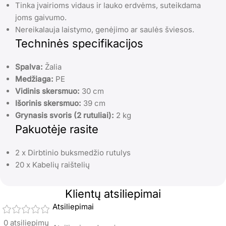
Tinka įvairioms vidaus ir lauko erdvėms, suteikdama
joms gaivumo.
Nereikalauja laistymo, genėjimo ar saulės šviesos.
Techninės specifikacijos
Spalva:
Žalia
Medžiaga:
PE
Vidinis skersmuo:
30 cm
Išorinis skersmuo:
39 cm
Grynasis svoris (2 rutuliai):
2 kg
Pakuotėje rasite
2 x Dirbtinio buksmedžio rutulys
20 x Kabelių raištelių
Klientų atsiliepimai
Atsiliepimai
0 atsiliepimų