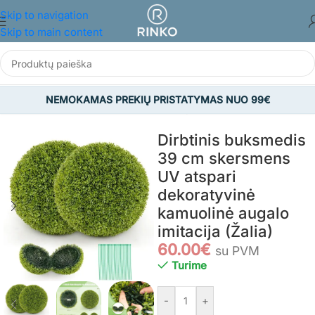
Skip to navigation
Skip to main content
NEMOKAMAS PREKIŲ PRISTATYMAS NUO 99€
Pradžia
/
NAMAMS IR BUIČIAI
/
Dekoro prekės
Dirbtinis buksmedis
39 cm skersmens
UV atspari
dekoratyvinė
kamuolinė augalo
imitacija (Žalia)
60.00
€
su PVM
Turime
-
+