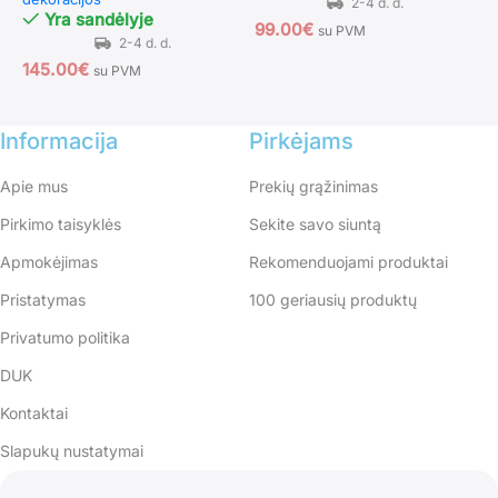
Yra sandėlyje
99.00
€
su PVM
145.00
€
1
su PVM
Informacija
Pirkėjams
Apie mus
Prekių grąžinimas
Pirkimo taisyklės
Sekite savo siuntą
Apmokėjimas
Rekomenduojami produktai
Pristatymas
100 geriausių produktų
Privatumo politika
DUK
Kontaktai
Slapukų nustatymai