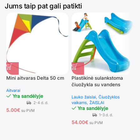
Jums taip pat gali patikti
Mini aitvaras Delta 50 cm
Plastikinė sulankstoma
čiuožykla su vandens
V
Aitvarai
funkcija mažyliams
n
Yra sandėlyje
Lauko žaislai
Čiuožyklos
l
vaikams
ŽAISLAI
L
Yra sandėlyje
5.00
€
v
su PVM
54.00
€
su PVM
2