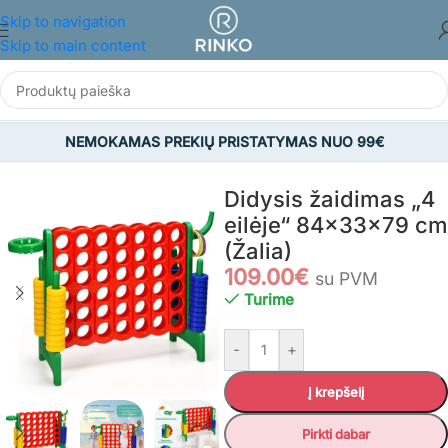
Skip to navigation
Skip to main content
NEMOKAMAS PREKIŲ PRISTATYMAS NUO 99€
Pradžia
/
ŽAISLAI
/
Lauko žaislai
/
Lauko žaidimai
Didysis žaidimas „4
eilėje“ 84x33x79 cm
(Žalia)
109.00
€
su PVM
Turime
-
+
Į krepšelį
Pirkti dabar