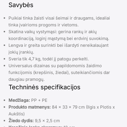
Savybės
Puikiai tinka žaisti visai šeimai ir draugams, idealiai
tinka įvairioms progoms ir vietoms.
Skatina vaikų vystymąsi: gerina rankų ir akių
koordinaciją, loginį mąstymą bei erdvinį suvokimą.
Lengva ir greita surinkti bei išardyti nereikalaujant
jokių įrankių.
Sveria tik 4,7 kg, todėl jį patogu perkelti.
Universalus dizainas su papildomomis žaidimo
funkcijomis (krepšinis, žiedai), suteikiančiomis dar
daugiau pramogų.
Techninės specifikacijos
Medžiaga:
PP + PE
Produkto matmenys:
84 x 33 x 79 cm (Ilgis x Plotis x
Aukštis)
Žiedo dydis:
9,5 x 2,5 cm