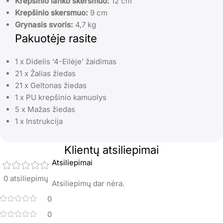
Krepšinio lanko skersmuo:
12 cm
Krepšinio skersmuo:
9 cm
Grynasis svoris:
4,7 kg
Pakuotėje rasite
1 x Didelis ‘4-Eilėje’ žaidimas
21 x Žalias žiedas
21 x Geltonas žiedas
1 x PU krepšinio kamuolys
5 x Mažas žiedas
1 x Instrukcija
Klientų atsiliepimai
Atsiliepimai
0 atsiliepimų
Atsiliepimų dar nėra.
0
0