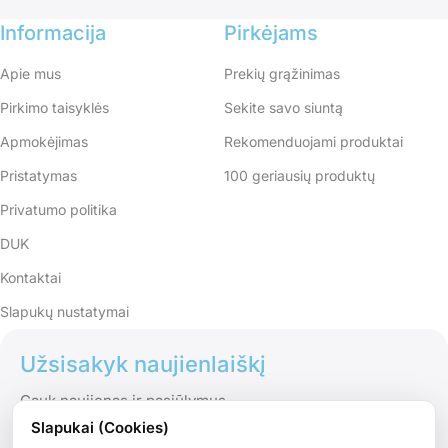
Informacija
Pirkėjams
Apie mus
Prekių grąžinimas
Pirkimo taisyklės
Sekite savo siuntą
Apmokėjimas
Rekomenduojami produktai
Pristatymas
100 geriausių produktų
Privatumo politika
DUK
Kontaktai
Slapukų nustatymai
Užsisakyk naujienlaiškį
Gauk naujienas ir pasiūlymus
Slapukai (Cookies)