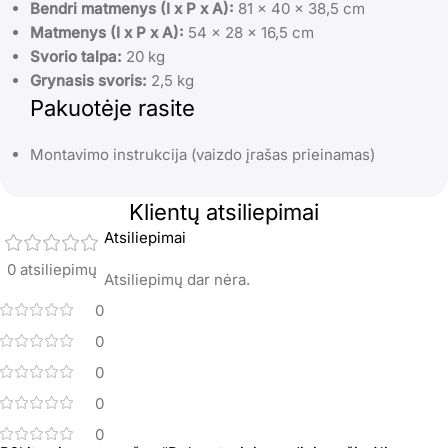
Bendri matmenys (I x P x A):
81 x 40 x 38,5 cm
Matmenys (I x P x A):
54 x 28 x 16,5 cm
Svorio talpa:
20 kg
Grynasis svoris:
2,5 kg
Pakuotėje rasite
Montavimo instrukcija (vaizdo įrašas prieinamas)
Klientų atsiliepimai
Atsiliepimai
0 atsiliepimų
Atsiliepimų dar nėra.
0
0
0
0
0