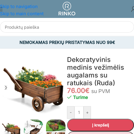
Skip to navigation
Skip to main content
NEMOKAMAS PREKIŲ PRISTATYMAS NUO 99€
Pradžia
/
SODAS
/
Viskas sodui
/
Sodo dekoracijos
Dekoratyvinis
medinis vežimėlis
augalams su
ratukais (Ruda)
76.00
€
su PVM
Turime
-
+
Į krepšelį