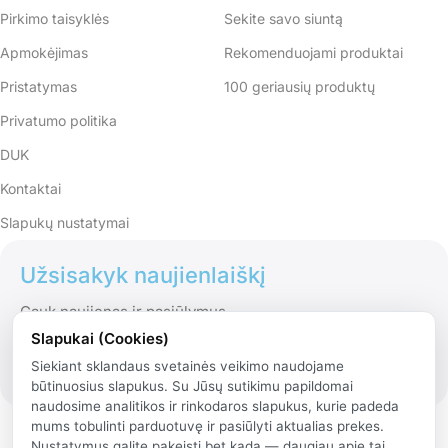
Pirkimo taisyklės
Sekite savo siuntą
Apmokėjimas
Rekomenduojami produktai
Pristatymas
100 geriausių produktų
Privatumo politika
DUK
Kontaktai
Slapukų nustatymai
Užsisakyk naujienlaiškį
Gauk naujienas ir pasiūlymus
Slapukai (Cookies)
Siekiant sklandaus svetainės veikimo naudojame
būtinuosius slapukus. Su Jūsų sutikimu papildomai
naudosime analitikos ir rinkodaros slapukus, kurie padeda
mums tobulinti parduotuvę ir pasiūlyti aktualias prekes.
Nustatymus galite pakeisti bet kada — daugiau apie tai