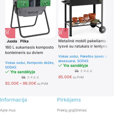
Metalinė mobili pakeliama
P
Juoda
Pilka
lysvė su ratukais ir lentyna
r
160 L sukamasis komposto
(Juoda)
konteineris su dviem
Viskas sodui
Pakeltos lysvės ir
V
skyriais
aksesuarai
SODAS
a
Viskas sodui
Komposto dėžės
Yra sandėlyje
SODAS
Yra sandėlyje
85.00
€
8
su PVM
82.00
€
–
98.00
€
su PVM
Informacija
Pirkėjams
Apie mus
Prekių grąžinimas