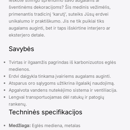
Ieškote stilingo sprendimo savo augalams ar
šventinėms dekoracijoms? Šis medinis vežimėlis,
primenantis tradicinį ‘karutį’, suteiks Jūsų erdvei
unikalumo ir praktiškumo. Jis ne tik puikiai tiks
augalams auginti, bet ir taps išskirtine interjero ar
eksterjero detale.
Savybės
Tvirtas ir ilgaamžis pagrindas iš karbonizuotos eglės
medienos.
Erdvi daigykla tinkama įvairiems augalams auginti.
Atsparus oro sąlygoms užtikrina ilgalaikį naudojimą.
Apgalvota vandens nutekėjimo sistema ir ventiliacija.
Lengvai transportuojamas dėl ratukų ir patogių
rankenų.
Techninės specifikacijos
Medžiaga:
Eglės mediena, metalas