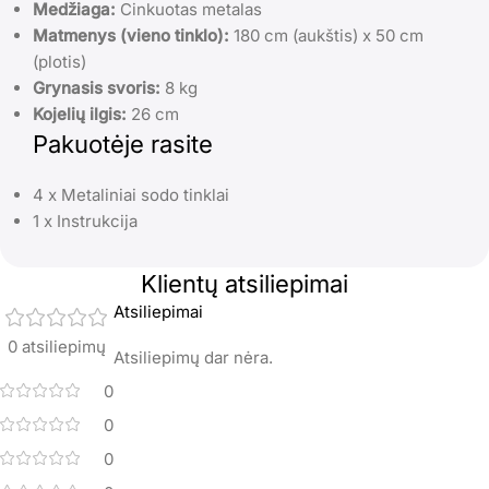
Medžiaga:
Cinkuotas metalas
Matmenys (vieno tinklo):
180 cm (aukštis) x 50 cm
(plotis)
Grynasis svoris:
8 kg
Kojelių ilgis:
26 cm
Pakuotėje rasite
4 x Metaliniai sodo tinklai
1 x Instrukcija
Klientų atsiliepimai
Atsiliepimai
0 atsiliepimų
Atsiliepimų dar nėra.
0
0
0