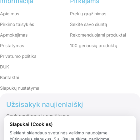
Informacija
Pirkėjams
Apie mus
Prekių grąžinimas
Pirkimo taisyklės
Sekite savo siuntą
Apmokėjimas
Rekomenduojami produktai
Pristatymas
100 geriausių produktų
Privatumo politika
DUK
Kontaktai
Slapukų nustatymai
Užsisakyk naujienlaiškį
Gauk naujienas ir pasiūlymus
Slapukai (Cookies)
Siekiant sklandaus svetainės veikimo naudojame
būtinuosius slapukus. Su Jūsų sutikimu papildomai