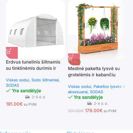
Erdvus tunelinis šiltnamis
U
-11%
su tinklinėmis durimis ir
r
Medinė pakelta lysvė su
sustiprinta konstrukcija
grotelėmis ir kabančiu
Viskas sodui
Sodo šiltnamiai
N
stogu (Oranžinė)
SODAS
p
Viskas sodui
Pakeltos lysvės ir
Yra sandėlyje
s
aksesuarai
SODAS
S
Yra sandėlyje
191.00
€
su PVM
179.00
€
201.00
€
su PVM
1