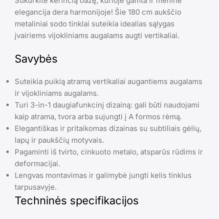
Sukurkite kerinčią oazę, kurioje gamta ir meninė
elegancija dera harmonijoje! Šie 180 cm aukščio
metaliniai sodo tinklai suteikia idealias sąlygas
įvairiems vijokliniams augalams augti vertikaliai.
Savybės
Suteikia puikią atramą vertikaliai augantiems augalams
ir vijokliniams augalams.
Turi 3-in-1 daugiafunkcinį dizainą: gali būti naudojami
kaip atrama, tvora arba sujungti į A formos rėmą.
Elegantiškas ir pritaikomas dizainas su subtiliais gėlių,
lapų ir paukščių motyvais.
Pagaminti iš tvirto, cinkuoto metalo, atsparūs rūdims ir
deformacijai.
Lengvas montavimas ir galimybė jungti kelis tinklus
tarpusavyje.
Techninės specifikacijos