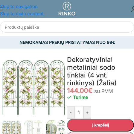
Skip to navigation
Skip to main content
NEMOKAMAS PREKIŲ PRISTATYMAS NUO 99€
Pradžia
/
SODAS
/
Viskas sodui
/
Vijoklinių augalų atramos
Dekoratyviniai
metaliniai sodo
tinklai (4 vnt.
rinkinys) (Žalia)
144.00
€
su PVM
Turime
-
+
Į krepšelį