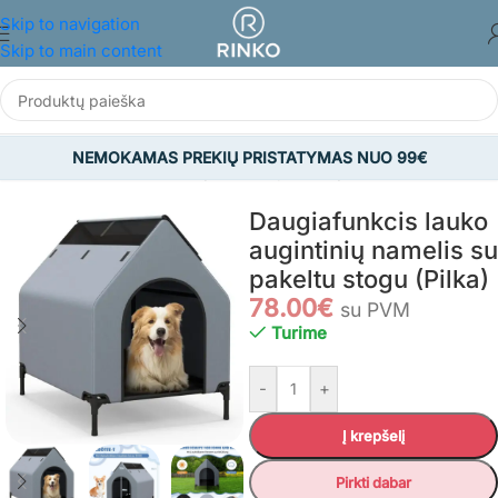
Skip to navigation
Skip to main content
NEMOKAMAS PREKIŲ PRISTATYMAS NUO 99€
Pradžia
/
GYVŪNAMS
/
Šunų reikmenys
/
Šunų aksesuarai
Daugiafunkcis lauko
augintinių namelis su
pakeltu stogu (Pilka)
78.00
€
su PVM
Turime
-
+
Į krepšelį
Pirkti dabar