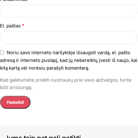
*
El. paštas
Noriu savo interneto naršyklėje išsaugoti vardą, el. pašto
adresą ir interneto puslapį, kad jų nebereiktų įvesti iš naujo, kai
kitą kartą vėl norėsiu parašyti komentarą.
Kad galėtumėte pridėti nuotraukų prie savo apžvalgos, turite
būti prisijungę.
Jums taip pat gali patikti