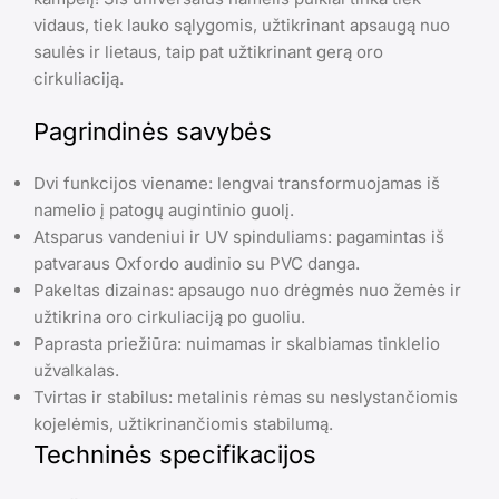
vidaus, tiek lauko sąlygomis, užtikrinant apsaugą nuo
saulės ir lietaus, taip pat užtikrinant gerą oro
cirkuliaciją.
Pagrindinės savybės
Dvi funkcijos viename: lengvai transformuojamas iš
namelio į patogų augintinio guolį.
Atsparus vandeniui ir UV spinduliams: pagamintas iš
patvaraus Oxfordo audinio su PVC danga.
Pakeltas dizainas: apsaugo nuo drėgmės nuo žemės ir
užtikrina oro cirkuliaciją po guoliu.
Paprasta priežiūra: nuimamas ir skalbiamas tinklelio
užvalkalas.
Tvirtas ir stabilus: metalinis rėmas su neslystančiomis
kojelėmis, užtikrinančiomis stabilumą.
Techninės specifikacijos