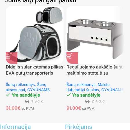
Didelis sulankstomas pilkas
Reguliuojamo aukščio šunų
S
EVA putų transporteris
maitinimo stotelė su
v
šunims ir katėms
daiktadėže
s
Šunų reikmenys
Šunų
Šunų reikmenys
Maisto
G
aksesuarai
GYVŪNAMS
dubenėliai šunims
GYVŪNAMS
Š
Yra sandėlyje
Yra sandėlyje
31.00
€
91.00
€
8
su PVM
su PVM
Informacija
Pirkėjams