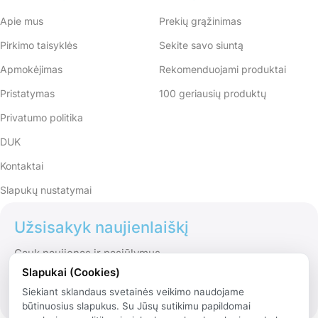
Apie mus
Prekių grąžinimas
Pirkimo taisyklės
Sekite savo siuntą
Apmokėjimas
Rekomenduojami produktai
Pristatymas
100 geriausių produktų
Privatumo politika
DUK
Kontaktai
Slapukų nustatymai
Užsisakyk naujienlaiškį
Gauk naujienas ir pasiūlymus
Slapukai (Cookies)
Siekiant sklandaus svetainės veikimo naudojame
būtinuosius slapukus. Su Jūsų sutikimu papildomai