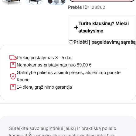
Prekės ID:
128862
Turite klausimų? Mielai
atsakysime
Pridėti į pageidavimų sąrašą
Prekių pristatymas 3 - 5 d.d.
Nemokamas pristatymas nuo 99.00 €
Galimybė patiems atsiimti prekes, atsiėmimo punkte
Kaune
14 dienų grąžinimo garantija
Suteikite savo augintiniui jaukų ir praktišką poilsio
kampelį! Šis universalus namelis puikiai tinka tiek