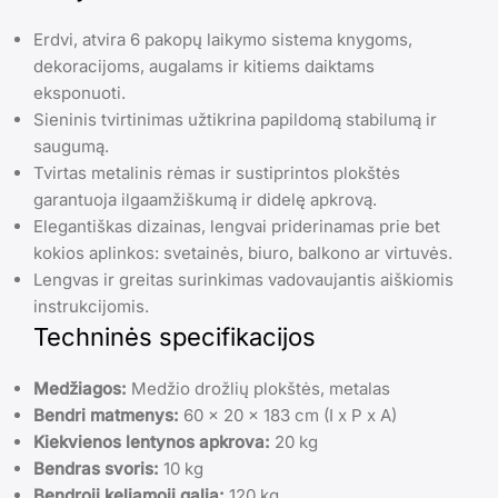
Erdvi, atvira 6 pakopų laikymo sistema knygoms,
dekoracijoms, augalams ir kitiems daiktams
eksponuoti.
Sieninis tvirtinimas užtikrina papildomą stabilumą ir
saugumą.
Tvirtas metalinis rėmas ir sustiprintos plokštės
garantuoja ilgaamžiškumą ir didelę apkrovą.
Elegantiškas dizainas, lengvai priderinamas prie bet
kokios aplinkos: svetainės, biuro, balkono ar virtuvės.
Lengvas ir greitas surinkimas vadovaujantis aiškiomis
instrukcijomis.
Techninės specifikacijos
Medžiagos:
Medžio drožlių plokštės, metalas
Bendri matmenys:
60 x 20 x 183 cm (I x P x A)
Kiekvienos lentynos apkrova:
20 kg
Bendras svoris:
10 kg
Bendroji keliamoji galia:
120 kg