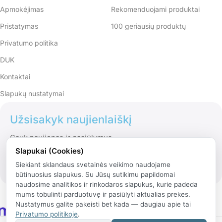
Apmokėjimas
Rekomenduojami produktai
Pristatymas
100 geriausių produktų
Privatumo politika
DUK
Kontaktai
Slapukų nustatymai
Užsisakyk naujienlaiškį
Gauk naujienas ir pasiūlymus
Slapukai (Cookies)
Siekiant sklandaus svetainės veikimo naudojame
būtinuosius slapukus. Su Jūsų sutikimu papildomai
naudosime analitikos ir rinkodaros slapukus, kurie padeda
mums tobulinti parduotuvę ir pasiūlyti aktualias prekes.
Nustatymus galite pakeisti bet kada — daugiau apie tai
Privatumo politikoje
.