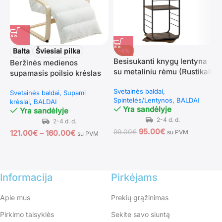
Balta
Šviesiai pilka
-4%
Besisukanti knygų lentyna
Beržinės medienos
su metaliniu rėmu (Rustikali
supamasis poilsio krėslas
S
ruda)
su reguliuojama kojų
r
Svetainės baldai
Svetainės baldai
Supami
atrama
a
Spintelės/Lentynos
BALDAI
krėslai
BALDAI
S
Yra sandėlyje
Yra sandėlyje
k
95.00
€
99.00
€
121.00
€
–
160.00
€
su PVM
su PVM
1
Informacija
Pirkėjams
Apie mus
Prekių grąžinimas
Pirkimo taisyklės
Sekite savo siuntą