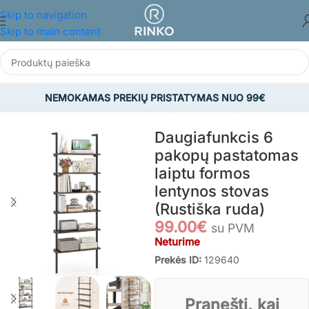
Skip to navigation
Skip to main content
NEMOKAMAS PREKIŲ PRISTATYMAS NUO 99€
Pradžia
/
BALDAI
/
Svetainės baldai
/
Spintelės/Lentynos
Daugiafunkcis 6
pakopų pastatomas
laiptu formos
lentynos stovas
(Rustiška ruda)
99.00
€
su PVM
Neturime
Prekės ID:
129640
Pranešti, kai