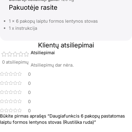
Pakuotėje rasite
1 x 6 pakopų laiptu formos lentynos stovas
1 x instrukcija
Klientų atsiliepimai
Atsiliepimai
0 atsiliepimų
Atsiliepimų dar nėra.
0
0
0
0
0
Būkite pirmas aprašęs “Daugiafunkcis 6 pakopų pastatomas
laiptu formos lentynos stovas (Rustiška ruda)”