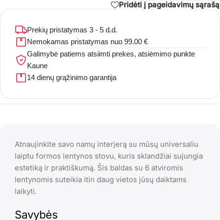
Pridėti į pageidavimų sąrašą
Prekių pristatymas 3 - 5 d.d.
Nemokamas pristatymas nuo 99.00 €
Galimybė patiems atsiimti prekes, atsiėmimo punkte
Kaune
14 dienų grąžinimo garantija
Atnaujinkite savo namų interjerą su mūsų universaliu
laiptu formos lentynos stovu, kuris sklandžiai sujungia
estetiką ir praktiškumą. Šis baldas su 6 atviromis
lentynomis suteikia itin daug vietos jūsų daiktams
laikyti.
Savybės