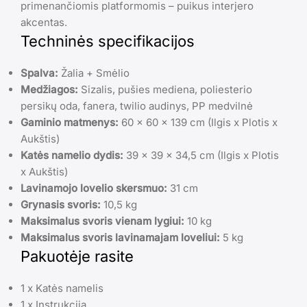
primenančiomis platformomis – puikus interjero
akcentas.
Techninės specifikacijos
Spalva:
Žalia + Smėlio
Medžiagos:
Sizalis, pušies mediena, poliesterio
persikų oda, fanera, twilio audinys, PP medvilnė
Gaminio matmenys:
60 x 60 x 139 cm (Ilgis x Plotis x
Aukštis)
Katės namelio dydis:
39 x 39 x 34,5 cm (Ilgis x Plotis
x Aukštis)
Lavinamojo lovelio skersmuo:
31 cm
Grynasis svoris:
10,5 kg
Maksimalus svoris vienam lygiui:
10 kg
Maksimalus svoris lavinamajam loveliui:
5 kg
Pakuotėje rasite
1 x Katės namelis
1 x Instrukcija