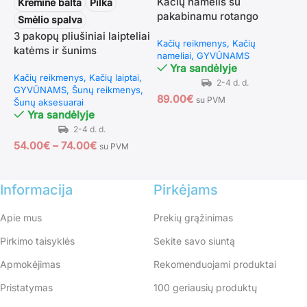
Kačių namelis su
U
Kreminė balta
Pilka
pakabinamu rotango
s
Smėlio spalva
stiliaus guoliu, plaunama
i
3 pakopų pliušiniai laipteliai
Kačių reikmenys
Kačių
K
pagalvėle
katėms ir šunims
nameliai
GYVŪNAMS
d
Yra sandėlyje
Kačių reikmenys
Kačių laiptai
GYVŪNAMS
Šunų reikmenys
89.00
€
4
su PVM
Šunų aksesuarai
Yra sandėlyje
54.00
€
–
74.00
€
su PVM
Informacija
Pirkėjams
Apie mus
Prekių grąžinimas
Pirkimo taisyklės
Sekite savo siuntą
Apmokėjimas
Rekomenduojami produktai
Pristatymas
100 geriausių produktų