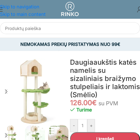
Skip to navigation
Skip to main content
NEMOKAMAS PREKIŲ PRISTATYMAS NUO 99€
Pradžia
/
GYVŪNAMS
/
Kačių reikmenys
/
Draskyklės
Daugiaaukštis katės
namelis su
sizaliniais braižymo
stulpeliais ir laktomis
(Smėlio)
126.00
€
su PVM
Turime
-
+
Į krepšelį