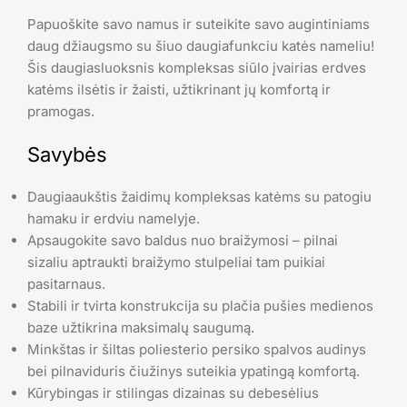
Papuoškite savo namus ir suteikite savo augintiniams
daug džiaugsmo su šiuo daugiafunkciu katės nameliu!
Šis daugiasluoksnis kompleksas siūlo įvairias erdves
katėms ilsėtis ir žaisti, užtikrinant jų komfortą ir
pramogas.
Savybės
Daugiaaukštis žaidimų kompleksas katėms su patogiu
hamaku ir erdviu namelyje.
Apsaugokite savo baldus nuo braižymosi – pilnai
sizaliu aptraukti braižymo stulpeliai tam puikiai
pasitarnaus.
Stabili ir tvirta konstrukcija su plačia pušies medienos
baze užtikrina maksimalų saugumą.
Minkštas ir šiltas poliesterio persiko spalvos audinys
bei pilnaviduris čiužinys suteikia ypatingą komfortą.
Kūrybingas ir stilingas dizainas su debesėlius