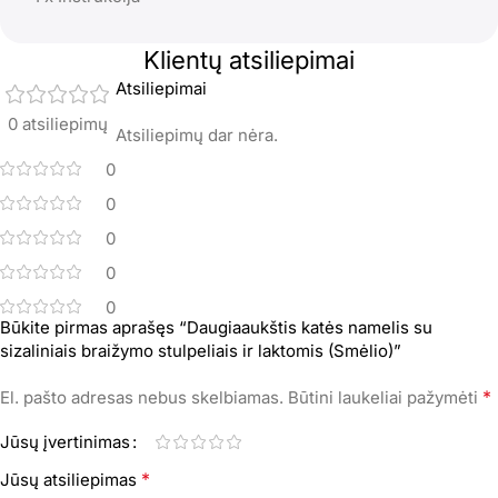
Klientų atsiliepimai
Atsiliepimai
0 atsiliepimų
Atsiliepimų dar nėra.
0
0
0
0
0
Būkite pirmas aprašęs “Daugiaaukštis katės namelis su
sizaliniais braižymo stulpeliais ir laktomis (Smėlio)”
*
El. pašto adresas nebus skelbiamas.
Būtini laukeliai pažymėti
Jūsų įvertinimas
*
Jūsų atsiliepimas