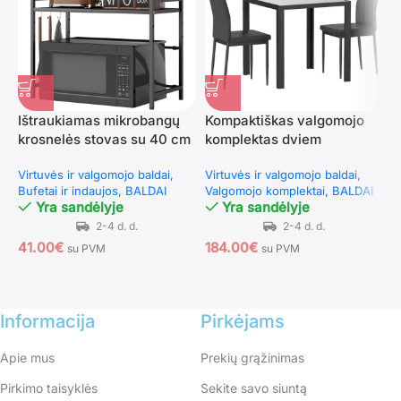
Ištraukiamas mikrobangų
Kompaktiškas valgomojo
V
krosnelės stovas su 40 cm
komplektas dviem
k
aukščio tarpu
asmenims
k
Virtuvės ir valgomojo baldai
Virtuvės ir valgomojo baldai
V
Bufetai ir indaujos
BALDAI
Valgomojo komplektai
BALDAI
V
Yra sandėlyje
Yra sandėlyje
41.00
€
184.00
€
3
su PVM
su PVM
Informacija
Pirkėjams
Apie mus
Prekių grąžinimas
Pirkimo taisyklės
Sekite savo siuntą