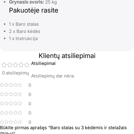
Grynasis svoris:
25 kg
Pakuotėje rasite
1 x Baro stalas
2 x Baro kėdės
1 x Instrukcija
Klientų atsiliepimai
Atsiliepimai
0 atsiliepimų
Atsiliepimų dar nėra.
0
0
0
0
0
Būkite pirmas aprašęs “Baro stalas su 3 kėdėmis ir stelažais
(Pilka)”