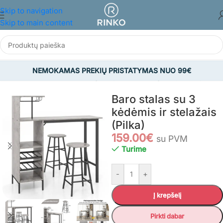
Skip to navigation
Skip to main content
NEMOKAMAS PREKIŲ PRISTATYMAS NUO 99€
džia
/
BALDAI
/
Virtuvės ir valgomojo baldai
/
Valgomojo komplektai
Baro stalas su 3
kėdėmis ir stelažais
(Pilka)
159.00
€
su PVM
Turime
-
+
Į krepšelį
Pirkti dabar