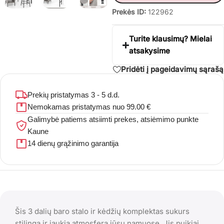
Prekės ID:
122962
Turite klausimų? Mielai
atsakysime
Pridėti į pageidavimų sąrašą
Prekių pristatymas 3 - 5 d.d.
Nemokamas pristatymas nuo 99.00 €
Galimybė patiems atsiimti prekes, atsiėmimo punkte
Kaune
14 dienų grąžinimo garantija
Šis 3 dalių baro stalo ir kėdžių komplektas sukurs
stilingą ir jaukią atmosferą jūsų namuose. Jis puikiai