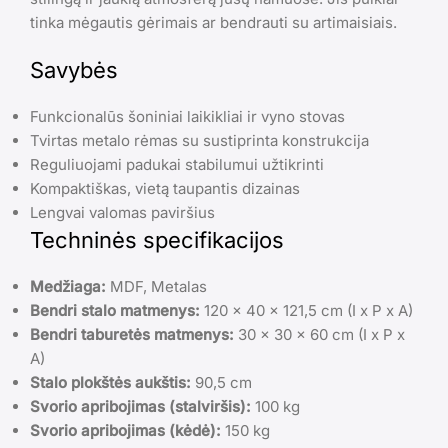
tinka mėgautis gėrimais ar bendrauti su artimaisiais.
Savybės
Funkcionalūs šoniniai laikikliai ir vyno stovas
Tvirtas metalo rėmas su sustiprinta konstrukcija
Reguliuojami padukai stabilumui užtikrinti
Kompaktiškas, vietą taupantis dizainas
Lengvai valomas paviršius
Techninės specifikacijos
Medžiaga:
MDF, Metalas
Bendri stalo matmenys:
120 x 40 x 121,5 cm (I x P x A)
Bendri taburetės matmenys:
30 x 30 x 60 cm (I x P x
A)
Stalo plokštės aukštis:
90,5 cm
Svorio apribojimas (stalviršis):
100 kg
Svorio apribojimas (kėdė):
150 kg