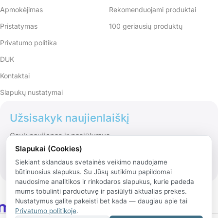
Apmokėjimas
Rekomenduojami produktai
Pristatymas
100 geriausių produktų
Privatumo politika
DUK
Kontaktai
Slapukų nustatymai
Užsisakyk naujienlaiškį
Gauk naujienas ir pasiūlymus
Slapukai (Cookies)
Siekiant sklandaus svetainės veikimo naudojame
būtinuosius slapukus. Su Jūsų sutikimu papildomai
naudosime analitikos ir rinkodaros slapukus, kurie padeda
mums tobulinti parduotuvę ir pasiūlyti aktualias prekes.
Nustatymus galite pakeisti bet kada — daugiau apie tai
Privatumo politikoje
.