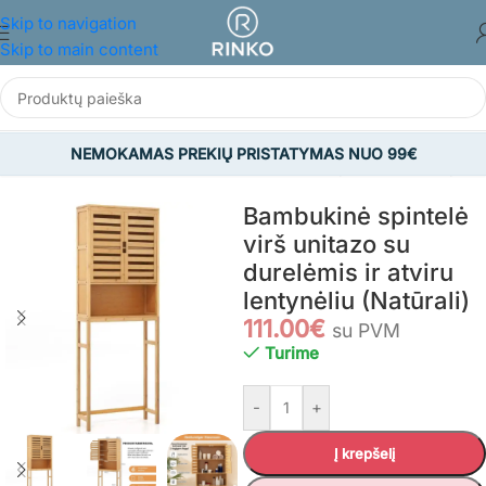
Skip to navigation
Skip to main content
NEMOKAMAS PREKIŲ PRISTATYMAS NUO 99€
žia
/
BALDAI
/
Vonios kambario baldai
/
Vonios spintelės ir lentynos
Bambukinė spintelė
virš unitazo su
durelėmis ir atviru
lentynėliu (Natūrali)
111.00
€
su PVM
Turime
-
+
Į krepšelį