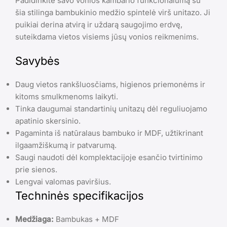
Padidinkite savo vonios kambario funkcionalumą su
šia stilinga bambukinio medžio spintelė virš unitazo. Ji
puikiai derina atvirą ir uždarą saugojimo erdvę,
suteikdama vietos visiems jūsų vonios reikmenims.
Savybės
Daug vietos rankšluosčiams, higienos priemonėms ir
kitoms smulkmenoms laikyti.
Tinka daugumai standartinių unitazų dėl reguliuojamo
apatinio skersinio.
Pagaminta iš natūralaus bambuko ir MDF, užtikrinant
ilgaamžiškumą ir patvarumą.
Saugi naudoti dėl komplektacijoje esančio tvirtinimo
prie sienos.
Lengvai valomas paviršius.
Techninės specifikacijos
Medžiaga:
Bambukas + MDF