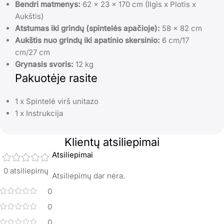
Bendri matmenys:
62 x 23 x 170 cm (Ilgis x Plotis x
Aukštis)
Atstumas iki grindų (spintelės apačioje):
58 x 82 cm
Aukštis nuo grindų iki apatinio skersinio:
6 cm/17
cm/27 cm
Grynasis svoris:
12 kg
Pakuotėje rasite
1 x Spintelė virš unitazo
1 x Instrukcija
Klientų atsiliepimai
Atsiliepimai
0 atsiliepimų
Atsiliepimų dar nėra.
0
0
0