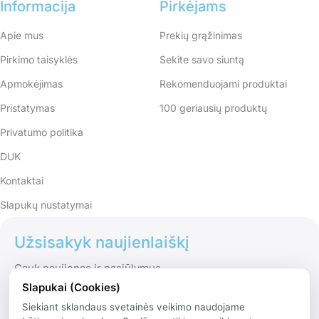
Informacija
Pirkėjams
Apie mus
Prekių grąžinimas
Pirkimo taisyklės
Sekite savo siuntą
Apmokėjimas
Rekomenduojami produktai
Pristatymas
100 geriausių produktų
Privatumo politika
DUK
Kontaktai
Slapukų nustatymai
Užsisakyk naujienlaiškį
Gauk naujienas ir pasiūlymus
Slapukai (Cookies)
Siekiant sklandaus svetainės veikimo naudojame