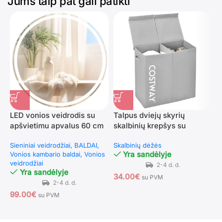
Jums taip pat gali patikti
LED vonios veidrodis su
Talpus dviejų skyrių
I
apšvietimu apvalus 60 cm
skalbinių krepšys su
s
(Sidabrinė)
dangčiu ir rankenėlėmis
Sieniniai veidrodžiai
BALDAI
Skalbinių dėžės
V
(Pilka)
Yra sandėlyje
Vonios kambario baldai
Vonios
S
veidrodžiai
Yra sandėlyje
34.00
€
su PVM
1
99.00
€
su PVM