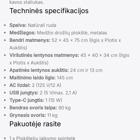
kavos staliukas.
Techninės specifikacijos
Spalva:
Natūrali ruda
Medžiagos:
Medžio drožlių plokštė, metalas
Bendri matmenys:
52 x 45 x 75 cm (Ilgis x Plotis x
Aukštis)
Viršutinės lentynos matmenys:
45 x 40 x 34 cm (Ilgis
x Plotis x Aukštis)
Apatinės lentynos aukštis:
24 cm ir 13 cm
Maitinimo laido ilgis:
145 cm
AC lizdai:
2 (125 V/12 A)
USB jungtys:
2 (5 V/max. 2,1 A)
Type-C jungtis:
1 (15 W)
Bendras svoris talpa:
90 kg
Grynasis svoris:
11 kg
Pakuotėje rasite
1 x Plokštelių laikymo spintelė