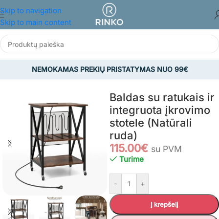
Skip to navigation
Skip to main content
NEMOKAMAS PREKIŲ PRISTATYMAS NUO 99€
Pradžia
/
BALDAI
/
Svetainės baldai
/
Staliukai
Baldas su ratukais ir
integruota įkrovimo
stotele (Natūrali
ruda)
115.00
€
su PVM
Turime
-
+
Į krepšelį