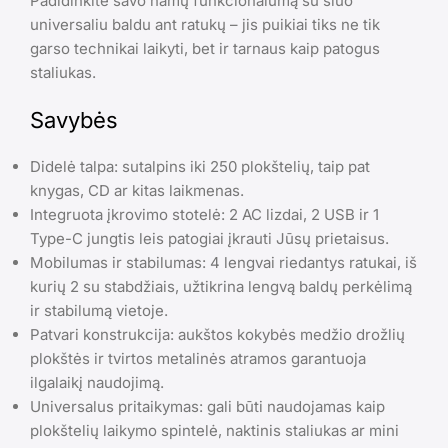
Padidinkite savo namų funkcionalumą su šiuo
universaliu baldu ant ratukų – jis puikiai tiks ne tik
garso technikai laikyti, bet ir tarnaus kaip patogus
staliukas.
Savybės
Didelė talpa: sutalpins iki 250 plokštelių, taip pat
knygas, CD ar kitas laikmenas.
Integruota įkrovimo stotelė: 2 AC lizdai, 2 USB ir 1
Type-C jungtis leis patogiai įkrauti Jūsų prietaisus.
Mobilumas ir stabilumas: 4 lengvai riedantys ratukai, iš
kurių 2 su stabdžiais, užtikrina lengvą baldų perkėlimą
ir stabilumą vietoje.
Patvari konstrukcija: aukštos kokybės medžio drožlių
plokštės ir tvirtos metalinės atramos garantuoja
ilgalaikį naudojimą.
Universalus pritaikymas: gali būti naudojamas kaip
plokštelių laikymo spintelė, naktinis staliukas ar mini