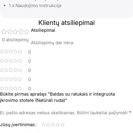
1 x Naudojimo instrukcija
Klientų atsiliepimai
Atsiliepimai
0 atsiliepimų
Atsiliepimų dar nėra.
0
0
0
0
0
Būkite pirmas aprašęs “Baldas su ratukais ir integruota
įkrovimo stotele (Natūrali ruda)”
*
El. pašto adresas nebus skelbiamas.
Būtini laukeliai pažymėti
Jūsų įvertinimas