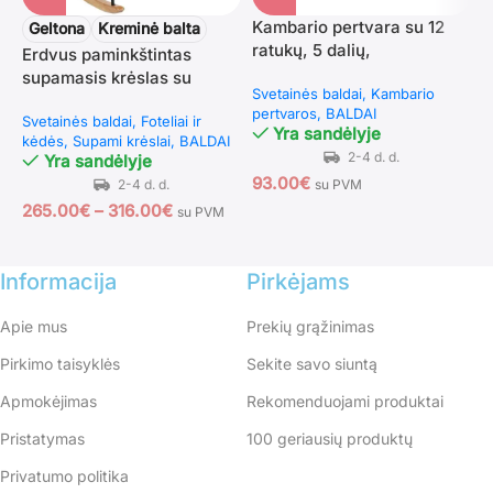
Kambario pertvara su 12
Geltona
Kreminė balta
ratukų, 5 dalių,
Erdvus paminkštintas
S
sulankstomas, pritaikomas
supamasis krėslas su
s
Svetainės baldai
Kambario
plieninėmis kojomis ir
s
pertvaros
BALDAI
Svetainės baldai
Foteliai ir
S
medinėmis sūpuoklėmis
Yra sandėlyje
kėdės
Supami krėslai
BALDAI
B
Yra sandėlyje
93.00
€
su PVM
265.00
€
–
316.00
€
4
su PVM
Informacija
Pirkėjams
Apie mus
Prekių grąžinimas
Pirkimo taisyklės
Sekite savo siuntą
Apmokėjimas
Rekomenduojami produktai
Pristatymas
100 geriausių produktų
Privatumo politika