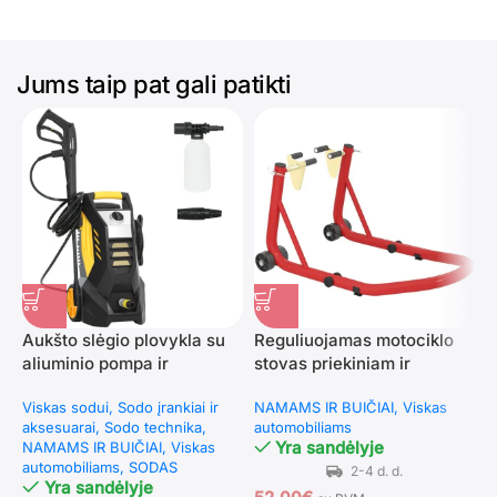
Jums taip pat gali patikti
Aukšto slėgio plovykla su
Reguliuojamas motociklo
T
aliuminio pompa ir
stovas priekiniam ir
r
reguliuojamu antgaliu
galiniam ratui – 544 kg
(
Viskas sodui
Sodo įrankiai ir
NAMAMS IR BUIČIAI
Viskas
N
keliamoji galia
aksesuarai
Sodo technika
automobiliams
a
Yra sandėlyje
NAMAMS IR BUIČIAI
Viskas
automobiliams
SODAS
Yra sandėlyje