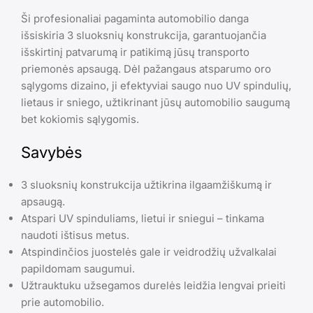
Ši profesionaliai pagaminta automobilio danga
išsiskiria 3 sluoksnių konstrukcija, garantuojančia
išskirtinį patvarumą ir patikimą jūsų transporto
priemonės apsaugą. Dėl pažangaus atsparumo oro
sąlygoms dizaino, ji efektyviai saugo nuo UV spindulių,
lietaus ir sniego, užtikrinant jūsų automobilio saugumą
bet kokiomis sąlygomis.
Savybės
3 sluoksnių konstrukcija užtikrina ilgaamžiškumą ir
apsaugą.
Atspari UV spinduliams, lietui ir sniegui – tinkama
naudoti ištisus metus.
Atspindinčios juostelės gale ir veidrodžių užvalkalai
papildomam saugumui.
Užtrauktuku užsegamos durelės leidžia lengvai prieiti
prie automobilio.