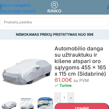
Skip to navigation
Skip to main content
NEMOKAMAS PREKIŲ PRISTATYMAS NUO 99€
Pradžia
/
NAMAMS IR BUIČIAI
/
Viskas automobiliams
Automobilio danga
su užtrauktuku ir
kišene atspari oro
sąlygoms 455 x 165
x 115 cm (Sidabrinė)
61.00
€
su PVM
Turime
-
+
Į krepšelį