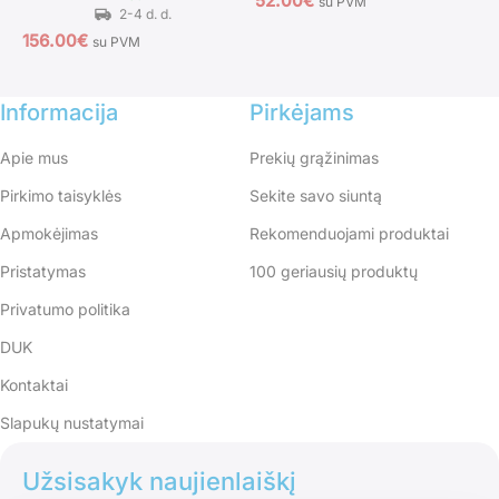
52.00
€
1
su PVM
156.00
€
su PVM
Informacija
Pirkėjams
Apie mus
Prekių grąžinimas
Pirkimo taisyklės
Sekite savo siuntą
Apmokėjimas
Rekomenduojami produktai
Pristatymas
100 geriausių produktų
Privatumo politika
DUK
Kontaktai
Slapukų nustatymai
Užsisakyk naujienlaiškį