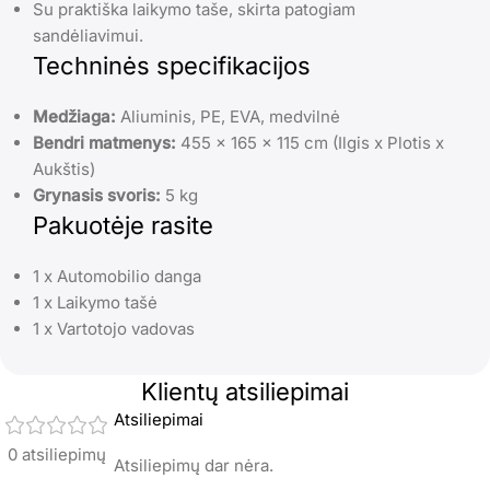
Su praktiška laikymo taše, skirta patogiam
sandėliavimui.
Techninės specifikacijos
Medžiaga:
Aliuminis, PE, EVA, medvilnė
Bendri matmenys:
455 x 165 x 115 cm (Ilgis x Plotis x
Aukštis)
Grynasis svoris:
5 kg
Pakuotėje rasite
1 x Automobilio danga
1 x Laikymo tašė
1 x Vartotojo vadovas
Klientų atsiliepimai
Atsiliepimai
0 atsiliepimų
Atsiliepimų dar nėra.