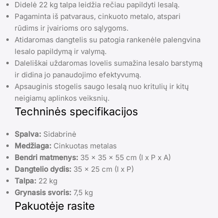
Didelė 22 kg talpa leidžia rečiau papildyti lesalą.
Pagaminta iš patvaraus, cinkuoto metalo, atspari
rūdims ir įvairioms oro sąlygoms.
Atidaromas dangtelis su patogia rankenėle palengvina
lesalo papildymą ir valymą.
Daleliškai uždaromas lovelis sumažina lesalo barstymą
ir didina jo panaudojimo efektyvumą.
Apsauginis stogelis saugo lesalą nuo kritulių ir kitų
neigiamų aplinkos veiksnių.
Techninės specifikacijos
Spalva:
Sidabrinė
Medžiaga:
Cinkuotas metalas
Bendri matmenys:
35 x 35 x 55 cm (I x P x A)
Dangtelio dydis:
35 x 25 cm (I x P)
Talpa:
22 kg
Grynasis svoris:
7,5 kg
Pakuotėje rasite