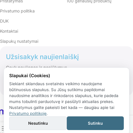
Pristatymas
100 geriausių produktų
Privatumo politika
DUK
Kontaktai
Slapukų nustatymai
Užsisakyk naujienlaiškį
Gauk naujienas ir pasiūlymus
Slapukai (Cookies)
Siekiant sklandaus svetainės veikimo naudojame
būtinuosius slapukus. Su Jūsų sutikimu papildomai
naudosime analitikos ir rinkodaros slapukus, kurie padeda
mums tobulinti parduotuvę ir pasiūlyti aktualias prekes.
Nustatymus galite pakeisti bet kada — daugiau apie tai
Privatumo politikoje
.
© 2026 Rinko.lt
Nesutinku
Sutinku