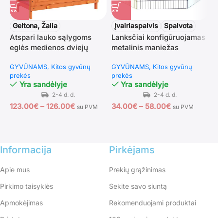
Geltona, Žalia
Įvairiaspalvis
Spalvota
Atspari lauko sąlygoms
Lanksčiai konfigūruojamas
eglės medienos dviejų
metalinis maniežas
M
aukštų būda mažiesiems
šuniukams ir mažiems
i
GYVŪNAMS
Kitos gyvūnų
GYVŪNAMS
Kitos gyvūnų
gyvūnams
gyvūnams su užrakinama
i
prekės
prekės
durele, Ø120x60H cm
G
Yra sandėlyje
Yra sandėlyje
p
123.00
€
–
126.00
€
34.00
€
–
58.00
€
su PVM
su PVM
9
Informacija
Pirkėjams
Apie mus
Prekių grąžinimas
Pirkimo taisyklės
Sekite savo siuntą
Apmokėjimas
Rekomenduojami produktai