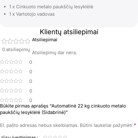
1 x Cinkuoto metalo paukščių lesyklėlė
1 x Vartotojo vadovas
Klientų atsiliepimai
Atsiliepimai
0 atsiliepimų
Atsiliepimų dar nėra.
0
0
0
0
0
Būkite pirmas aprašęs “Automatinė 22 kg cinkuoto metalo
paukščių lesyklėlė (Sidabrinė)”
*
El. pašto adresas nebus skelbiamas.
Būtini laukeliai pažymėti
Jūsų įvertinimas