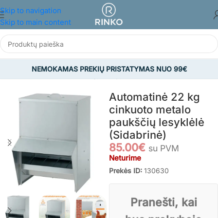
Skip to navigation
Skip to main content
NEMOKAMAS PREKIŲ PRISTATYMAS NUO 99€
Pradžia
/
GYVŪNAMS
/
Kitos gyvūnų prekės
Automatinė 22 kg
cinkuoto metalo
paukščių lesyklėlė
(Sidabrinė)
85.00
€
su PVM
Neturime
Prekės ID:
130630
Pranešti, kai